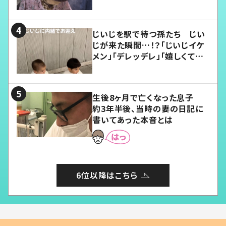
じいじを駅で待つ孫たち じい
じが来た瞬間…！？「じいじイケ
メン」「デレッデレ」「嬉しくて可
愛くてたまらない」「幸せになれ
る」
生後8ヶ月で亡くなった息子
約3年半後、当時の妻の日記に
書いてあった本音とは
6位以降はこちら