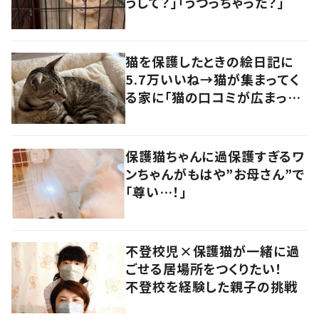
うして？」「うつっちゃった？」
猫を保護したときの絵日記に
5.7万いいね→猫が集まってく
る家に「猫の口コミが広まって
いる！？」
保護猫ちゃんに過保護すぎるワ
ンちゃんがもはや”お母さん”で
「尊い…！」
不登校児×保護猫が一緒に過
ごせる居場所をつくりたい！
不登校を経験した親子の挑戦