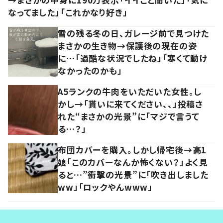
なってました」「これかなり好き」
雪の残る冬の日、ガレージ前で見つけた
まさかの生き物→保護後の現在の姿
に…「過酷な状況でしたね」「寒くて動け
なかったのかも」
A5ランクの牛肉をいただいた女性。し
かし→「貰いに来てください、、」投稿さ
れた“まさかの光景”に「マジで言うて
る…？」
布団カバーを購入。しかし帰宅後→高1
娘「このカバーなんか怖くない？」よく見
ると…”衝撃の光景”に「吹き出しました
ww」「ロックやんwww」