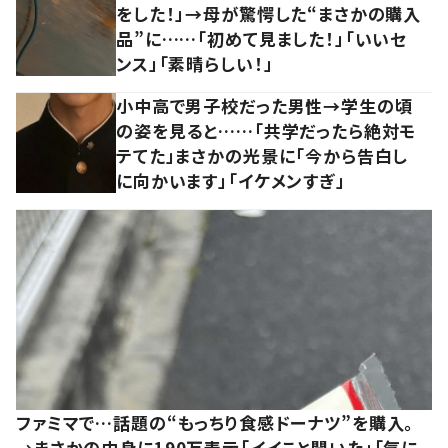
をした！」→母が驚愕した“まさかの購入
品”に……「初めて見ました！」「いいセ
ンス」「素晴らしい！」
小中高で男子校だった男性→学生の頃
の姿を見ると……「共学だったら絶対モ
テてた」まさかの光景に「今から告白し
に向かいます」「イケメンすぎ」
ファミマで…話題の“もっちり食感ドーナツ”を購入。
→まさかの中身に190万表示「イイこと聞いた」「気に