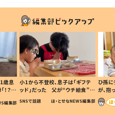
1歳息
小1から不登校、息子は「ギフテ
ひ孫に
「！？」
ッド」だった 父が“ウチ給食”を
が、抱
に「可愛
作り続ける理由とは #令和の親
「涙が
SNSで話題
ほ・とせなNEWS編集部
WS編集部
#令和の子
い」