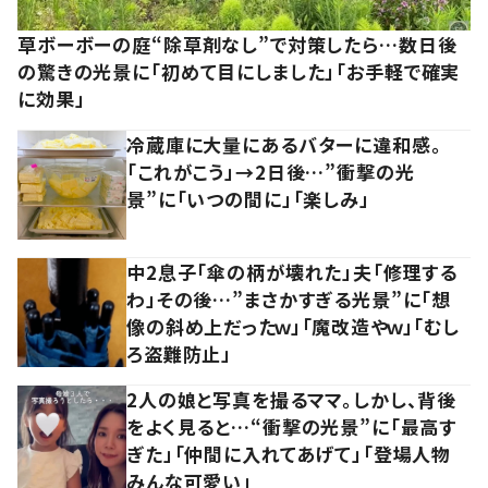
草ボーボーの庭“除草剤なし”で対策したら…数日後
の驚きの光景に「初めて目にしました」「お手軽で確実
に効果」
冷蔵庫に大量にあるバターに違和感。
「これがこう」→2日後…”衝撃の光
景”に「いつの間に」「楽しみ」
中2息子「傘の柄が壊れた」夫「修理する
わ」その後…”まさかすぎる光景”に「想
像の斜め上だったｗ」「魔改造やｗ」「むし
ろ盗難防止」
2人の娘と写真を撮るママ。しかし、背後
をよく見ると…“衝撃の光景”に「最高す
ぎた」「仲間に入れてあげて」「登場人物
みんな可愛い」