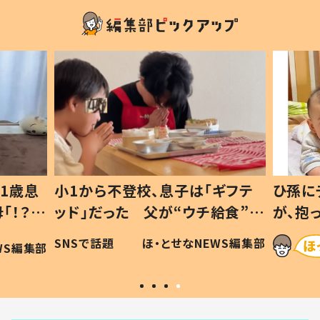
1歳息
小1から不登校、息子は「ギフテ
ひ孫に
「！？」
ッド」だった 父が“ウチ給食”を
が、抱
に「可愛
作り続ける理由とは #令和の親
「涙が
SNSで話題
ほ・とせなNEWS編集部
WS編集部
#令和の子
い」