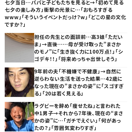
七夕当日…パパと子どもたちを見ると→「初めて見る
七夕の楽しみ方」衝撃の光景に…「おもろすぎる
www」「そういうイベントだっけ？w」「どこの星の文化
ですか？」
担任の先生との面談前…高3娘「ただい
ま」→直後……母が受け取った”まさか
のモノ”に「生き抜く力に100万点！」「シ
ゴデキ！！」「将来めっちゃ出世しそう」
9年前の夫「不機嫌で不健康」→自然に
逆らわない生活を送った結果…42歳に
なった現在の”まさかの姿”に「スゴすぎ
る」「20は若く見える」
ラグビーを辞め「痩せたね」と言われた
中1男子→それから7年後、現在の“まさ
かの姿”に…「ガチでえぐい」「何があっ
たの？」「雰囲気変わりすぎ」