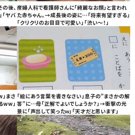
その後、
産婦人科で看護師さんに「綺麗なお顔」と言われ
」「ヤバ
た赤ちゃん。→成長後の姿に…「将来有望すぎる」
「クリクリのお目目で可愛い」「渋い～！」
w」まさ
「絵にあう言葉を書きなさい」息子の”まさかの解
るww」
答”に…母「正解でよいでしょうか？」→衝撃の光
景に「声出して笑ったｗ」「天才だと思います」