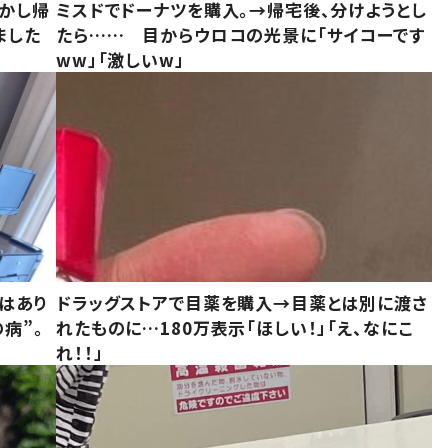
しかし帰
ミスドでドーナツを購入。→帰宅後、分けようとし
ました
たら…… 目からウロコの光景に「サイコーです
ww」「激しいw」
はあり
ドラッグストアで目薬を購入→目薬とは別に渡さ
病”。
れたものに…180万表示「ほしい！」「え、なにこ
れ！！」