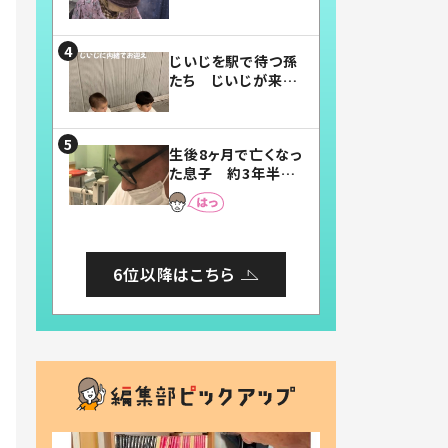
賛したお弁当に「美
味しそう」「お弁当す
ごい」
じいじを駅で待つ孫
たち じいじが来た
瞬間…！？「じいじイ
ケメン」「デレッデレ」
「嬉しくて可愛くてた
生後8ヶ月で亡くなっ
まらない」「幸せにな
た息子 約3年半
れる」
後、当時の妻の日記
に書いてあった本音
とは
6位以降はこちら