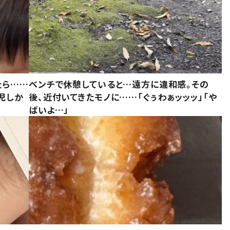
たら……
ベンチで休憩していると…遠方に違和感。その
児しか
後、近付いてきたモノに……「ぐぅわぁッッッ」「や
ばいよ…」