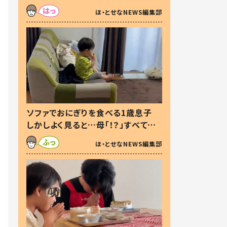
た本音とは
ほ・とせなNEWS編集部
ソファでおにぎりを食べる1歳息子
しかしよく見ると…母「！？」すべてを
察した母の投稿に「可愛いから許
ほ・とせなNEWS編集部
す！」「現行犯〜」