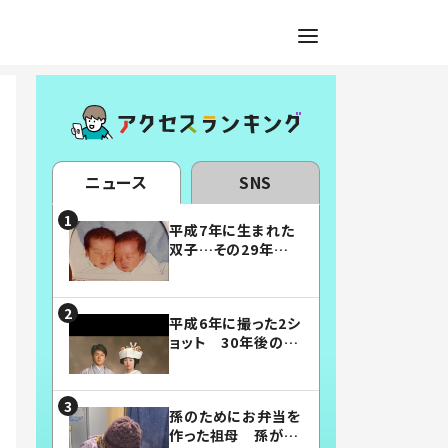
ニュース
SNS
平成7年に生まれた
双子…その29年後
の姿に「漫画みたい」
「素敵すぎる」
平成6年に撮った2シ
ョット 30年後の姿
に…「美男美女」「こ
んな夫婦になりた
い」
孫のためにお弁当を
作った祖母 孫が絶