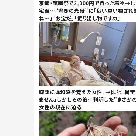
京都・祇園祭で2,000円で買った着物→
宅後…“驚きの光景”に「良い買い物され
ね～」「お宝だ」「掘り出し物ですね」
胸部に違和感を覚えた女性。→医師「異常
ません」しかしその後…判明した”まさかの
女性の現在に迫る