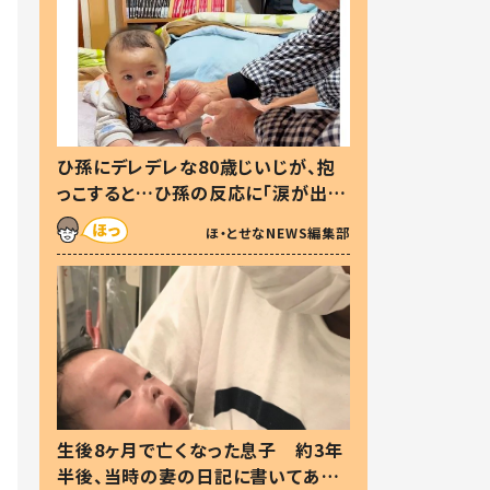
ひ孫にデレデレな80歳じいじが、抱
っこすると…ひ孫の反応に「涙が出ま
した」「可愛くて仕方ない」
ほ・とせなNEWS編集部
生後8ヶ月で亡くなった息子 約3年
半後、当時の妻の日記に書いてあっ