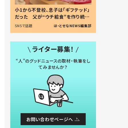
小1から不登校、息子は「ギフテッド」
だった 父が“ウチ給食”を作り続け
る理由とは #令和の親 #令和の子
SNSで話題
ほ・とせなNEWS編集部
ライター募集！
“人”のグッドニュースの取材・執筆をし
てみませんか？
お問い合わせページへ