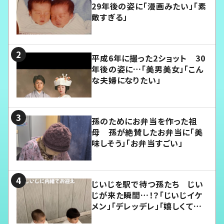
29年後の姿に「漫画みたい」「素
敵すぎる」
平成6年に撮った2ショット 30
年後の姿に…「美男美女」「こん
な夫婦になりたい」
孫のためにお弁当を作った祖
母 孫が絶賛したお弁当に「美
味しそう」「お弁当すごい」
じいじを駅で待つ孫たち じい
じが来た瞬間…！？「じいじイケ
メン」「デレッデレ」「嬉しくて可
愛くてたまらない」「幸せになれ