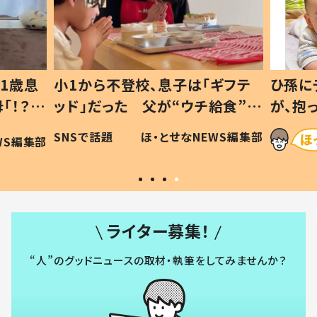
1歳息
小1から不登校、息子は「ギフテ
ひ孫に
「！？」
ッド」だった 父が“ウチ給食”を
が、抱
に「可愛
作り続ける理由とは #令和の親
「涙が
SNSで話題
ほ・とせなNEWS編集部
WS編集部
#令和の子
い」
ライター募集！
“人”のグッドニュースの取材・執筆をしてみませんか？