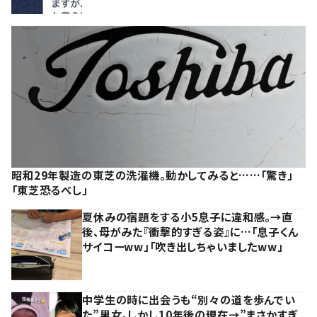
昭和29年製造の東芝の洗濯機。動かしてみると……「驚き」
「東芝恐るべし」
夏休みの宿題をする小5息子に違和感。→直
後、母がみた『衝撃的すぎる姿』に…「息子くん
サイコーww」「吹き出しちゃいましたww」
中学生の時に出会うも“別々の道を歩んでい
た”男女。しかし10年後の現在→”まさかすぎ