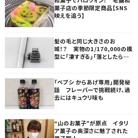
菓子店の季節限定商品【SNS
映えを追う】
髪の毛と同じ大きさのお
城！？ 実物の1/170,000の模
型に「凄すぎる」「落としたら絶
望」
「ペプシ からあげ専用」開発秘
話 フレーバーで挑戦続け、過
去にはキュウリ味も
“山のお菓子”が原点 イタリ
ア菓子の奥深さに魅了された