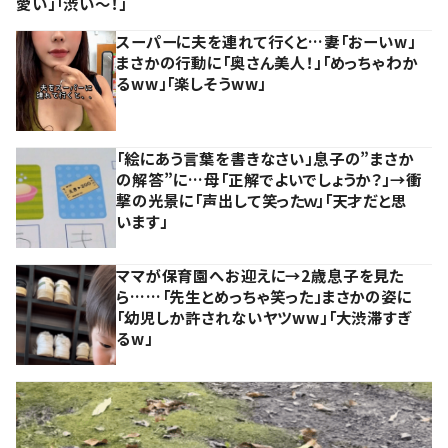
愛い」「渋い～！」
スーパーに夫を連れて行くと…妻「おーいw」
まさかの行動に「奥さん美人！」「めっちゃわか
るww」「楽しそうww」
「絵にあう言葉を書きなさい」息子の”まさか
の解答”に…母「正解でよいでしょうか？」→衝
撃の光景に「声出して笑ったｗ」「天才だと思
います」
ママが保育園へお迎えに→2歳息子を見た
ら……「先生とめっちゃ笑った」まさかの姿に
「幼児しか許されないヤツww」「大渋滞すぎ
るw」