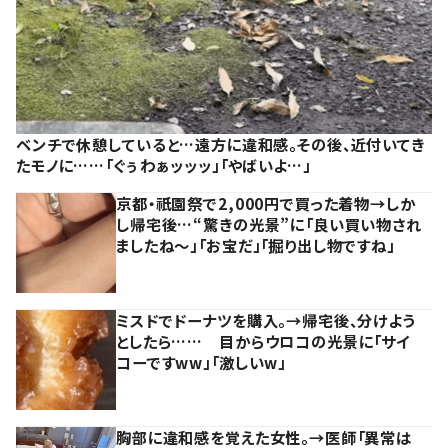
ベンチで休憩していると…遠方に違和感。その後、近付いてき
たモノに……「ぐぅわぁッッッ」「やばいよ…」
京都・祇園祭で2,000円で買った着物→しか
し帰宅後…“驚きの光景”に「良い買い物され
ましたね～」「お宝だ」「掘り出し物ですね」
ミスドでドーナツを購入。→帰宅後、分けよう
としたら…… 目からウロコの光景に「サイ
コーですww」「激しいw」
胸部に違和感を覚えた女性。→医師「異常は