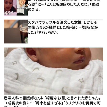
る姿”に…「2人とも遠回りしたんだね」「素敵
過ぎる」
スタバでワッフルを注文した女性。しかしそ
の後、SNSが騒然とした投稿に…「知らなか
った」「ヤバい安い」
産婦人科で看護師さんに「綺麗なお顔」と言われた赤ちゃん。
→成長後の姿に…「将来有望すぎる」「クリクリのお目目で可