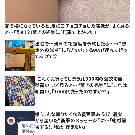
家で横になっていると、足にコチョコチョした感覚が。よく見る
と…「えぇ！？」驚きの光景に「無事でよかった」
出張で…列車の指定席を予約したら…→“想
定外の光景”に「びっくりするｗｗ」「連れて行っ
てあげて笑」
「こんなん買ってしまう」1000円の浴衣を衝
動買い。よく見ると…“驚きの光景”に「これは
即買い」「1000円だったのですか？！」
嫁「こんな帰りたくなる義実家ある！？」義父
から届いた“衝撃のメッセージ”に…「絶対帰
省する！」「私が行きたい」