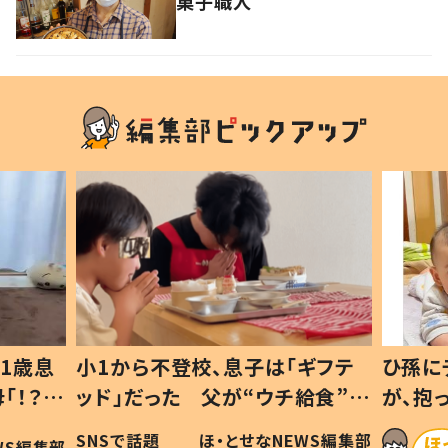
菓子職人
1歳息
小1から不登校、息子は「ギフテ
ひ孫に
「！？」
ッド」だった 父が“ウチ給食”を
が、抱
に「可愛
作り続ける理由とは #令和の親
「涙が
SNSで話題
ほ・とせなNEWS編集部
WS編集部