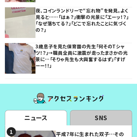
夜、コインランドリーで“忘れ物”を発見。よく
見ると……「はぁ？」衝撃の光景に「エーッ！？」
「なぜ落ちてる？」「どこで忘れたことに気づく
の？」
3歳息子を見た保育園の先生「何そのTシャ
ツ！？」→職員全員に激震が走ったまさかの光
景に…「そりゃ先生も大興奮するはず」「すげ
ーー！！」
ニュース
SNS
平成7年に生まれた双子…その