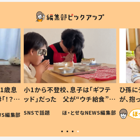
1歳息
小1から不登校、息子は「ギフテ
ひ孫に
「！？」
ッド」だった 父が“ウチ給食”を
が、抱
に「可愛
作り続ける理由とは #令和の親
「涙が
SNSで話題
ほ・とせなNEWS編集部
WS編集部
#令和の子
い」