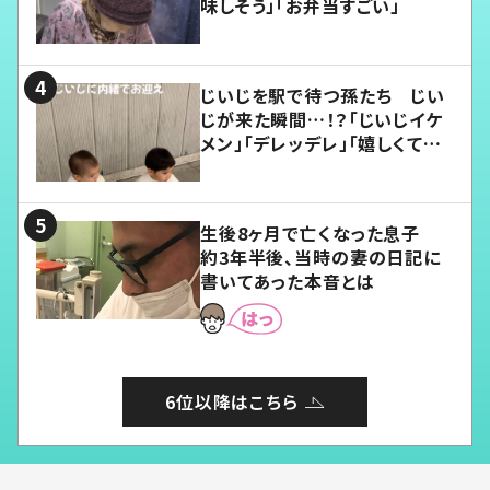
味しそう」「お弁当すごい」
じいじを駅で待つ孫たち じい
じが来た瞬間…！？「じいじイケ
メン」「デレッデレ」「嬉しくて可
愛くてたまらない」「幸せになれ
る」
生後8ヶ月で亡くなった息子
約3年半後、当時の妻の日記に
書いてあった本音とは
6位以降はこちら