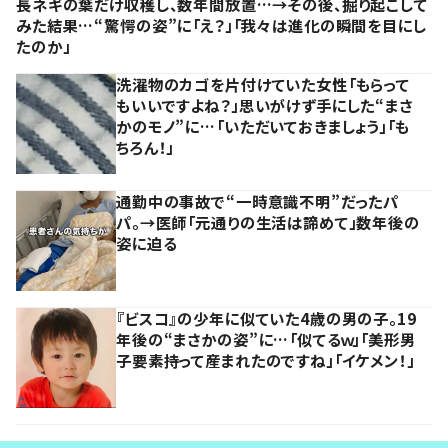
長ネギの葉だけ収穫し、数年間放置…→その後、掘り起こして
みた結果…“驚愕の姿”に「え？」「我々は進化の瞬間を目にし
たのか」
洗濯物のカゴを片付けていた女性「もらって
もいいですよね？」思いがけず手にした“まさ
かのモノ”に…「いただいておきましょう」「も
ちろん！」
通勤中の事故で“一時意識不明”だったパ
パ。→医師「元通りの生活は諦めて」数年後の
姿に迫る
『ビスコ』の少年に似ていた4歳の男の子。19
年後の“まさかの姿”に…「似てるｗ」「美形男
子要素持って産まれたのですね」「イケメン！」