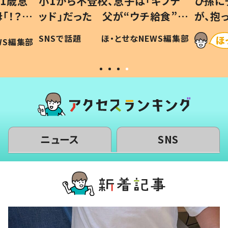
1歳息
小1から不登校、息子は「ギフテ
ひ孫に
「！？」
ッド」だった 父が“ウチ給食”を
が、抱
に「可愛
作り続ける理由とは #令和の親
「涙が
SNSで話題
ほ・とせなNEWS編集部
WS編集部
#令和の子
い」
ニュース
SNS