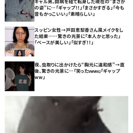
ギャル男。闘病を経て転身した現在の”まさか
の姿”に…「ギャップ！！」「まさかすぎる」「今も
昔もかっこいい」「素晴らしい」
スッピン女性→戸田恵梨香さん風メイクをし
た結果……驚きの光景に「本人かと思った」
「ベースが美しい」「似すぎ！！」
夜、虫取りに出かけたら“胸元に違和感”→直
後、驚きの光景に…「笑ったｗｗｗ」「ギャップ
ww」