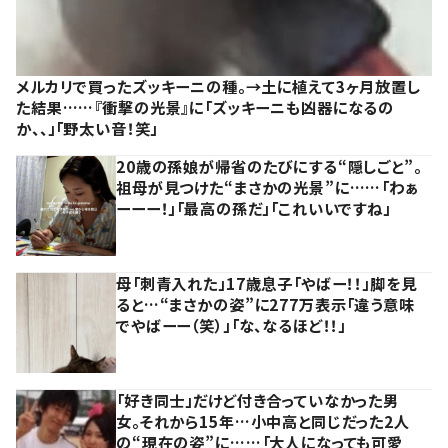
メルカリで買ったズッキーニの種。→土に植えて3ヶ月放置し
た結果……『衝撃の光景』に「ズッキーニも凶器になるの
か、、」「野太い音！笑」
20歳の孫娘が帰省のたびにする“隠しごと”。
祖母が見つけた“まさかの光景”に……「わぁ
ーーー！」「最高の孫だ」「これいいですね」
母「刺青入れた」17歳息子「やばー！！」脚を見
ると…“まさかの姿”に277万表示「違う意味
でやばーー（笑）」「な、なるほど！！」
「好き同士」だけど付き合っていなかった男
女。それから15年…小中高と同じだった2人
の“現在の姿”に……「大人になっても可愛