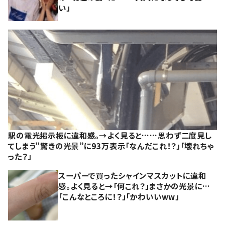
い」
駅の電光掲示板に違和感。→よく見ると……思わず二度見し
てしまう”驚きの光景”に93万表示「なんだこれ！？」「壊れちゃ
った？」
スーパーで買ったシャインマスカットに違和
感。よく見ると→「何これ？」まさかの光景に…
「こんなところに！？」「かわいいww」