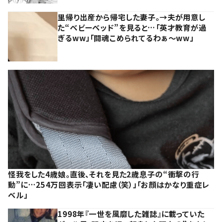
里帰り出産から帰宅した妻子。→夫が用意し
た“ベビーベッド”を見ると…「英才教育が過
ぎるww」「闘魂こめられてるわぁ～ww」
怪我をした4歳娘。直後、それを見た2歳息子の“衝撃の行
動”に…254万回表示「凄い配慮（笑）」「お顔はかなり重症レ
ベル」
1998年『一世を風靡した雑誌』に載っていた