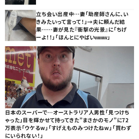
立ち会い出産中…妻「助産師さんに、い
きみたいって言って！」→夫に頼んだ結
果……妻が見た『衝撃の光景』に「ちげ
ーよ！！」「ほんとにやばいｗｗｗ」
日本のスーパーで…オーストラリア人男性「見つけち
ゃった」目を輝かせて持ってきた”まさかのモノ”に72
万表示「ウケるw」「すげえものみつけたねw」「買わず
にいられない！」