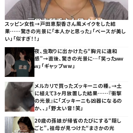
スッピン女性→戸田恵梨香さん風メイクをした結
果……驚きの光景に「本人かと思った」「ベースが美し
い」「似すぎ！！」
夜、虫取りに出かけたら“胸元に違和
感”→直後、驚きの光景に…「笑ったｗｗ
ｗ」「ギャップww」
メルカリで買ったズッキーニの種。→土
に植えて3ヶ月放置した結果……『衝撃
の光景』に「ズッキーニも凶器になるの
か、、」「野太い音！笑」
20歳の孫娘が帰省のたびにする“隠し
ごと”。祖母が見つけた“まさかの光