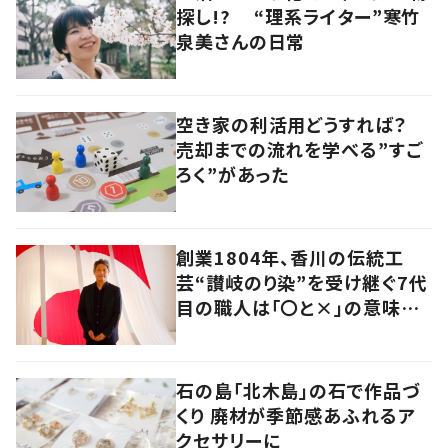
探し!? “理系ライター”寒竹
泉美さんの日常
空き家の利活用どうすれば？
売却までの流れを学べる”すご
ろく”があった
創業1804年、香川の伝統工
芸“讃岐のり染”を受け継ぐ7代
目の職人は「〇と×」の意味を
探求する芸術家でもあった
石の島「北木島」の石で作品づ
くり 廃材が季節感あふれるア
クセサリーに