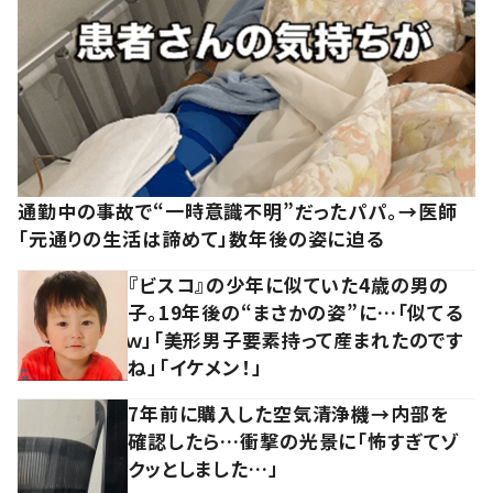
通勤中の事故で“一時意識不明”だったパパ。→医師
「元通りの生活は諦めて」数年後の姿に迫る
『ビスコ』の少年に似ていた4歳の男の
子。19年後の“まさかの姿”に…「似てる
ｗ」「美形男子要素持って産まれたのです
ね」「イケメン！」
7年前に購入した空気清浄機→内部を
確認したら…衝撃の光景に「怖すぎてゾ
クッとしました…」