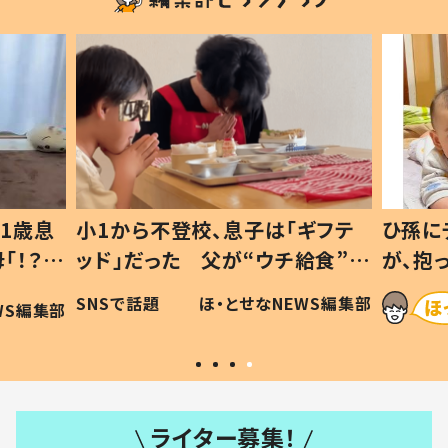
1歳息
小1から不登校、息子は「ギフテ
ひ孫に
「！？」
ッド」だった 父が“ウチ給食”を
が、抱
に「可愛
作り続ける理由とは #令和の親
「涙が
SNSで話題
ほ・とせなNEWS編集部
WS編集部
#令和の子
い」
ライター募集！