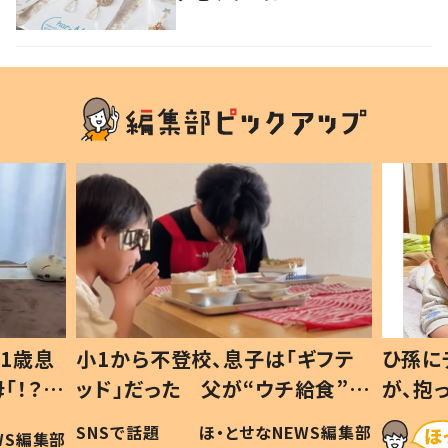
1歳息
小1から不登校、息子は「ギフテ
ひ孫に
「！？」
ッド」だった 父が“ウチ給食”を
が、抱
に「可愛
作り続ける理由とは #令和の親
「涙が
SNSで話題
ほ・とせなNEWS編集部
WS編集部