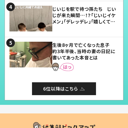
じいじを駅で待つ孫たち じい
じが来た瞬間…！？「じいじイケ
メン」「デレッデレ」「嬉しくて可
愛くてたまらない」「幸せになれ
る」
生後8ヶ月で亡くなった息子
約3年半後、当時の妻の日記に
書いてあった本音とは
6位以降はこちら