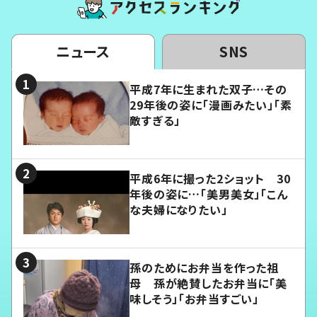
ニュース
SNS
平成7年に生まれた双子…その
29年後の姿に「漫画みたい」「素
敵すぎる」
平成6年に撮った2ショット 30
年後の姿に…「美男美女」「こん
な夫婦になりたい」
孫のためにお弁当を作った祖
母 孫が絶賛したお弁当に「美
味しそう」「お弁当すごい」