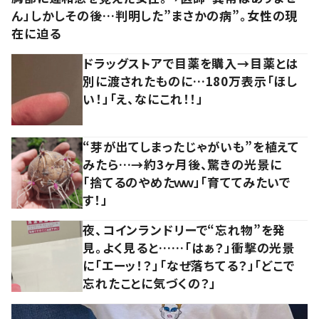
ん」しかしその後…判明した”まさかの病”。女性の現
在に迫る
ドラッグストアで目薬を購入→目薬とは
別に渡されたものに…180万表示「ほし
い！」「え、なにこれ！！」
“芽が出てしまったじゃがいも”を植えて
みたら…→約3ヶ月後、驚きの光景に
「捨てるのやめたｗｗ」「育ててみたいで
す！」
夜、コインランドリーで“忘れ物”を発
見。よく見ると……「はぁ？」衝撃の光景
に「エーッ！？」「なぜ落ちてる？」「どこで
忘れたことに気づくの？」