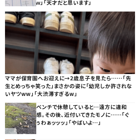
ｗ」「天才だと思います」
ママが保育園へお迎えに→2歳息子を見たら……「先
生とめっちゃ笑った」まさかの姿に「幼児しか許されな
いヤツww」「大渋滞すぎるw」
ベンチで休憩していると…遠方に違和
感。その後、近付いてきたモノに……「ぐ
ぅわぁッッッ」「やばいよ…」