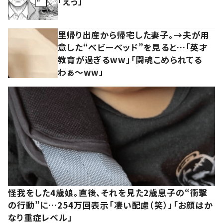
「えっ」
里帰り出産から帰宅した妻子。→夫が用
意した“ベビーベッド”を見ると…「英才
教育が過ぎるww」「闘魂こめられてる
わぁ～ww」
怪我をした4歳娘。直後、それを見た2歳息子の“衝撃
の行動”に…254万回表示「凄い配慮（笑）」「お顔はか
なり重症レベル」