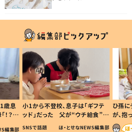
1歳息
小1から不登校、息子は「ギフテ
ひ孫に
「！？」
ッド」だった 父が“ウチ給食”を
が、抱
に「可愛
作り続ける理由とは #令和の親
「涙が
SNSで話題
ほ・とせなNEWS編集部
WS編集部