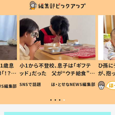
1歳息
小1から不登校、息子は「ギフテ
ひ孫に
「！？」
ッド」だった 父が“ウチ給食”を
が、抱
に「可愛
作り続ける理由とは #令和の親
「涙が
SNSで話題
ほ・とせなNEWS編集部
WS編集部
#令和の子
い」