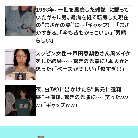
1998年『一世を風靡した雑誌』に載って
いたギャル男。闘病を経て転身した現在
の”まさかの姿”に…「ギャップ！！」「まさ
かすぎる」「今も昔もかっこいい」「素晴
らしい」
スッピン女性→戸田恵梨香さん風メイク
をした結果……驚きの光景に「本人かと
思った」「ベースが美しい」「似すぎ！！」
夜、虫取りに出かけたら“胸元に違和
感”→直後、驚きの光景に…「笑ったｗｗ
ｗ」「ギャップww」