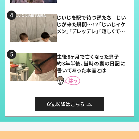
じいじを駅で待つ孫たち じい
じが来た瞬間…！？「じいじイケ
メン」「デレッデレ」「嬉しくて可
愛くてたまらない」「幸せになれ
る」
生後8ヶ月で亡くなった息子
約3年半後、当時の妻の日記に
書いてあった本音とは
6位以降はこちら