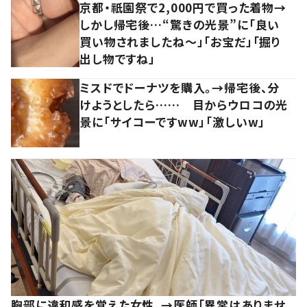
京都・祇園祭で2,000円で買った着物→
しかし帰宅後…“驚きの光景”に「良い
買い物されましたね～」「お宝だ」「掘り
出し物ですね」
ミスドでドーナツを購入。→帰宅後、分
けようとしたら…… 目からウロコの光
景に「サイコーですww」「激しいw」
胸部に違和感を覚えた女性。→医師「異常はありませ