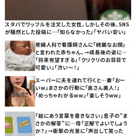
スタバでワッフルを注文した女性。しかしその後、SNS
が騒然とした投稿に…「知らなかった」「ヤバい安い」
産婦人科で看護師さんに「綺麗なお顔」
と言われた赤ちゃん。→成長後の姿に…
「将来有望すぎる」「クリクリのお目目で
可愛い」「渋い～！」
スーパーに夫を連れて行くと…妻「おー
いw」まさかの行動に「奥さん美人！」
「めっちゃわかるww」「楽しそうww」
「絵にあう言葉を書きなさい」息子の”ま
さかの解答”に…母「正解でよいでしょう
か？」→衝撃の光景に「声出して笑った