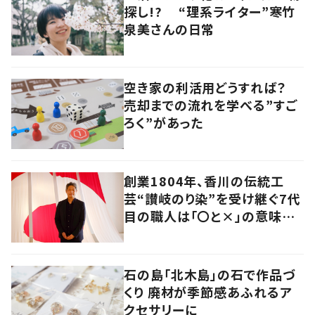
探し!? “理系ライター”寒竹
泉美さんの日常
空き家の利活用どうすれば？
売却までの流れを学べる”すご
ろく”があった
創業1804年、香川の伝統工
芸“讃岐のり染”を受け継ぐ7代
目の職人は「〇と×」の意味を
探求する芸術家でもあった
石の島「北木島」の石で作品づ
くり 廃材が季節感あふれるア
クセサリーに