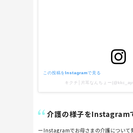
この投稿をInstagramで見る
キクチ│片耳なんちょー(@kkc_a
介護の様子をInstagra
ーInstagramでお母さまの介護につい