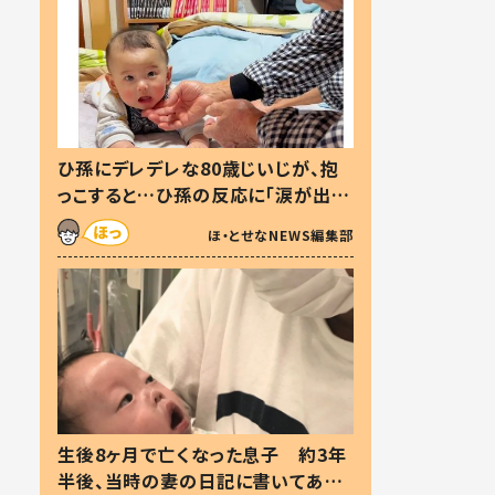
ひ孫にデレデレな80歳じいじが、抱
っこすると…ひ孫の反応に「涙が出ま
した」「可愛くて仕方ない」
ほ・とせなNEWS編集部
生後8ヶ月で亡くなった息子 約3年
半後、当時の妻の日記に書いてあっ