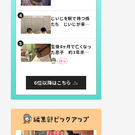
賛したお弁当に「美
味しそう」「お弁当す
ごい」
じいじを駅で待つ孫
たち じいじが来た
瞬間…！？「じいじイ
ケメン」「デレッデレ」
「嬉しくて可愛くてた
生後8ヶ月で亡くなっ
まらない」「幸せにな
た息子 約3年半
れる」
後、当時の妻の日記
に書いてあった本音
とは
6位以降はこちら