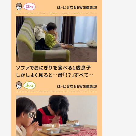
た本音とは
ほ・とせなNEWS編集部
ソファでおにぎりを食べる1歳息子
しかしよく見ると…母「！？」すべてを
察した母の投稿に「可愛いから許
ほ・とせなNEWS編集部
す！」「現行犯〜」