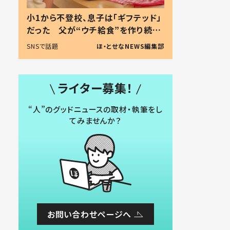
小1から不登校、息子は「ギフテッド」
だった 父が“ウチ給食”を作り続け
る理由とは #令和の親 #令和の子
SNSで話題
ほ・とせなNEWS編集部
ライター募集！
“人”のグッドニュースの取材・執筆をし
てみませんか？
お問い合わせページへ