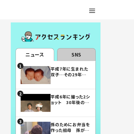
ニュース
SNS
平成7年に生まれた
双子…その29年後
の姿に「漫画みたい」
「素敵すぎる」
平成6年に撮った2シ
ョット 30年後の姿
に…「美男美女」「こ
んな夫婦になりた
い」
孫のためにお弁当を
作った祖母 孫が絶