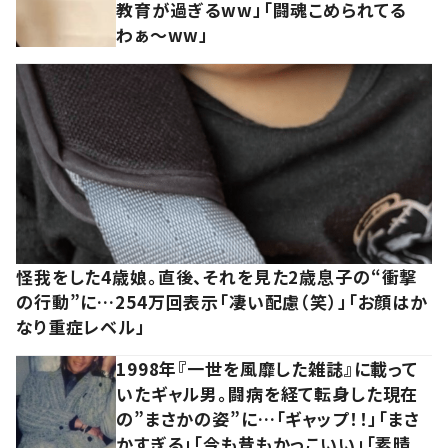
教育が過ぎるww」「闘魂こめられてる
わぁ～ww」
怪我をした4歳娘。直後、それを見た2歳息子の“衝撃
の行動”に…254万回表示「凄い配慮（笑）」「お顔はか
なり重症レベル」
1998年『一世を風靡した雑誌』に載って
いたギャル男。闘病を経て転身した現在
の”まさかの姿”に…「ギャップ！！」「まさ
かすぎる」「今も昔もかっこいい」「素晴