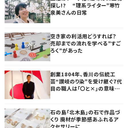
探し!? “理系ライター”寒竹
泉美さんの日常
空き家の利活用どうすれば？
売却までの流れを学べる”すご
ろく”があった
創業1804年、香川の伝統工
芸“讃岐のり染”を受け継ぐ7代
目の職人は「〇と×」の意味を
探求する芸術家でもあった
石の島「北木島」の石で作品づ
くり 廃材が季節感あふれるア
クセサリーに