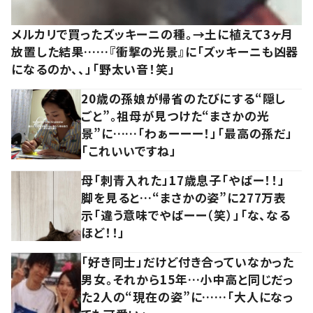
メルカリで買ったズッキーニの種。→土に植えて3ヶ月
放置した結果……『衝撃の光景』に「ズッキーニも凶器
になるのか、、」「野太い音！笑」
20歳の孫娘が帰省のたびにする“隠し
ごと”。祖母が見つけた“まさかの光
景”に……「わぁーーー！」「最高の孫だ」
「これいいですね」
母「刺青入れた」17歳息子「やばー！！」
脚を見ると…“まさかの姿”に277万表
示「違う意味でやばーー（笑）」「な、なる
ほど！！」
「好き同士」だけど付き合っていなかった
男女。それから15年…小中高と同じだっ
た2人の“現在の姿”に……「大人になっ