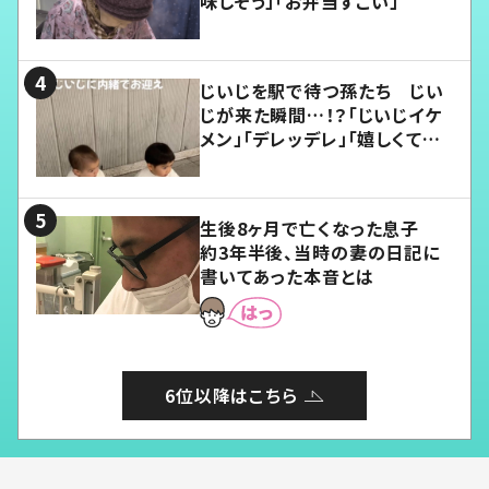
味しそう」「お弁当すごい」
じいじを駅で待つ孫たち じい
じが来た瞬間…！？「じいじイケ
メン」「デレッデレ」「嬉しくて可
愛くてたまらない」「幸せになれ
る」
生後8ヶ月で亡くなった息子
約3年半後、当時の妻の日記に
書いてあった本音とは
6位以降はこちら