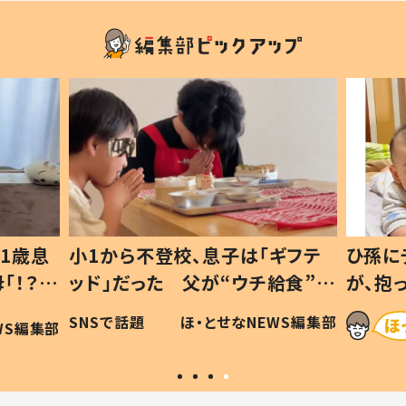
1歳息
小1から不登校、息子は「ギフテ
ひ孫に
「！？」
ッド」だった 父が“ウチ給食”を
が、抱
に「可愛
作り続ける理由とは #令和の親
「涙が
SNSで話題
ほ・とせなNEWS編集部
WS編集部
#令和の子
い」