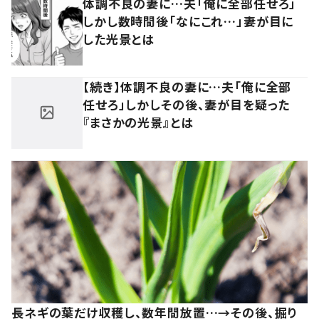
体調不良の妻に…夫「俺に全部任せろ」
しかし数時間後「なにこれ…」妻が目に
した光景とは
【続き】体調不良の妻に…夫「俺に全部
任せろ」しかしその後、妻が目を疑った
『まさかの光景』とは
長ネギの葉だけ収穫し、数年間放置…→その後、掘り