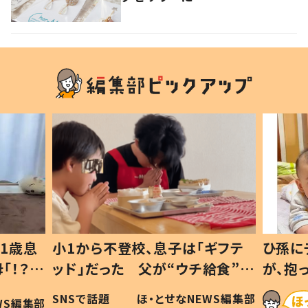
1歳息
小1から不登校、息子は「ギフテ
ひ孫に
「！？」
ッド」だった 父が“ウチ給食”を
が、抱
に「可愛
作り続ける理由とは #令和の親
「涙が
SNSで話題
ほ・とせなNEWS編集部
WS編集部