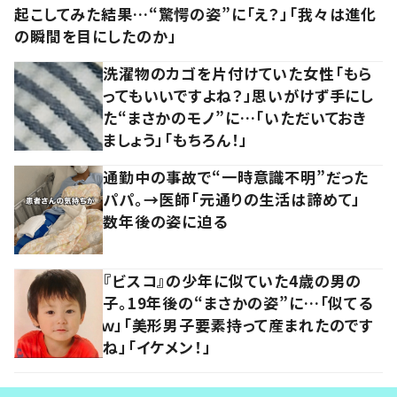
起こしてみた結果…“驚愕の姿”に「え？」「我々は進化
の瞬間を目にしたのか」
洗濯物のカゴを片付けていた女性「もら
ってもいいですよね？」思いがけず手にし
た“まさかのモノ”に…「いただいておき
ましょう」「もちろん！」
通勤中の事故で“一時意識不明”だった
パパ。→医師「元通りの生活は諦めて」
数年後の姿に迫る
『ビスコ』の少年に似ていた4歳の男の
子。19年後の“まさかの姿”に…「似てる
ｗ」「美形男子要素持って産まれたのです
ね」「イケメン！」