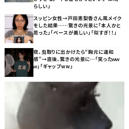
らしい」
スッピン女性→戸田恵梨香さん風メイク
をした結果……驚きの光景に「本人かと
思った」「ベースが美しい」「似すぎ！！」
夜、虫取りに出かけたら“胸元に違和
感”→直後、驚きの光景に…「笑ったｗｗ
ｗ」「ギャップww」