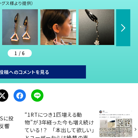
ングス様より提供）
1 / 6
投稿へのコメントを見る
“1RTにつき1匹増える動
Sに投
物”が3年経った今も増え続け
反響
ている！？ 「本出して欲しい」
とユーザーからは絶賛の声