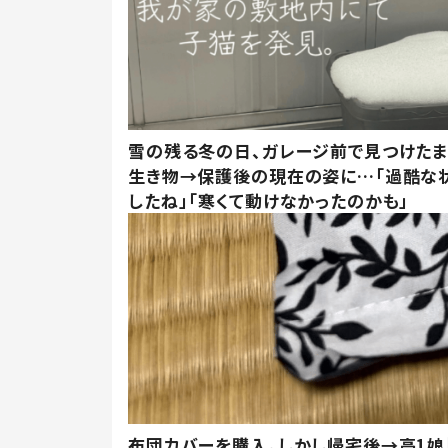
雪の残る冬の日、ガレージ前で見つけた
生き物→保護後の現在の姿に…「過酷な
したね」「寒くて動けなかったのかも」
布団カバーを購入。しかし帰宅後→高1娘