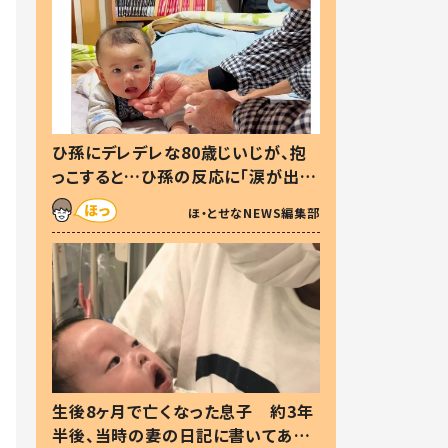
ひ孫にデレデレな80歳じいじが、抱
っこすると…ひ孫の反応に「涙が出ま
した」「可愛くて仕方ない」
ほ・とせなNEWS編集部
生後8ヶ月で亡くなった息子 約3年
半後、当時の妻の日記に書いてあっ