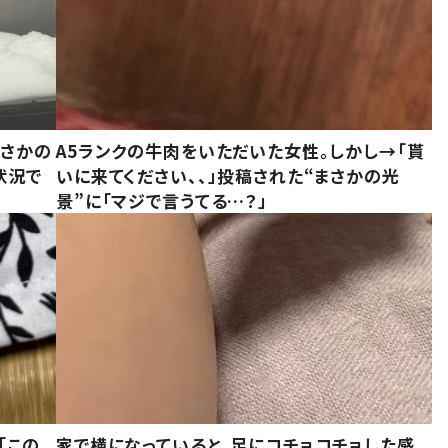
まさかの
A5ランクの牛肉をいただいた女性。しかし→「貰
状況で
いに来てください、、」投稿された“まさかの光
景”に「マジで言うてる…？」
「この
家で横になっていると、足にコチョコチョした感