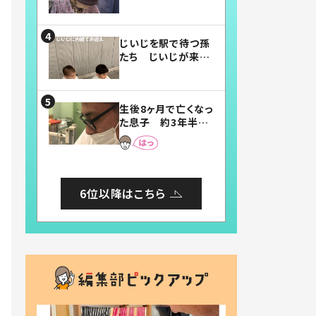
賛したお弁当に「美
味しそう」「お弁当す
ごい」
じいじを駅で待つ孫
たち じいじが来た
瞬間…！？「じいじイ
ケメン」「デレッデレ」
「嬉しくて可愛くてた
生後8ヶ月で亡くなっ
まらない」「幸せにな
た息子 約3年半
れる」
後、当時の妻の日記
に書いてあった本音
とは
6位以降はこちら