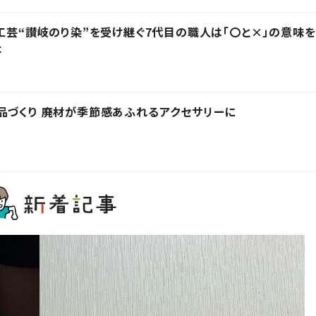
統工芸“讃岐のり染”を受け継ぐ7代目の職人は「〇と×」の意味を
た
石の島「北木島」の石で作品づくり 廃材が季節感あふれるアクセサリーに