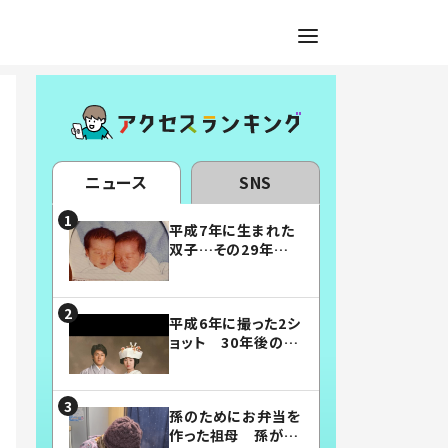
ニュース
SNS
平成7年に生まれた
双子…その29年後
の姿に「漫画みたい」
「素敵すぎる」
平成6年に撮った2シ
ョット 30年後の姿
に…「美男美女」「こ
んな夫婦になりた
い」
孫のためにお弁当を
作った祖母 孫が絶