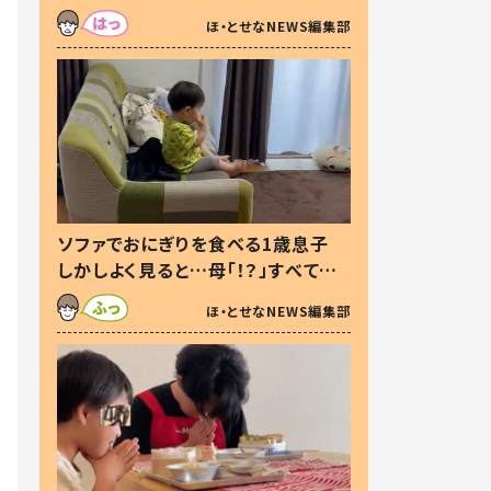
た本音とは
ほ・とせなNEWS編集部
ソファでおにぎりを食べる1歳息子
しかしよく見ると…母「！？」すべてを
察した母の投稿に「可愛いから許
ほ・とせなNEWS編集部
す！」「現行犯〜」