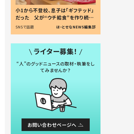
小1から不登校、息子は「ギフテッド」
だった 父が“ウチ給食”を作り続け
る理由とは #令和の親 #令和の子
SNSで話題
ほ・とせなNEWS編集部
ライター募集！
“人”のグッドニュースの取材・執筆をし
てみませんか？
お問い合わせページへ