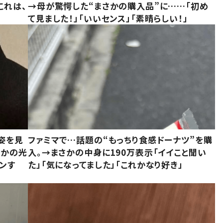
これは、
→母が驚愕した“まさかの購入品”に……「初め
て見ました！」「いいセンス」「素晴らしい！」
姿を見
ファミマで…話題の“もっちり食感ドーナツ”を購
さかの光
入。→まさかの中身に190万表示「イイこと聞い
ンす
た」「気になってました」「これかなり好き」