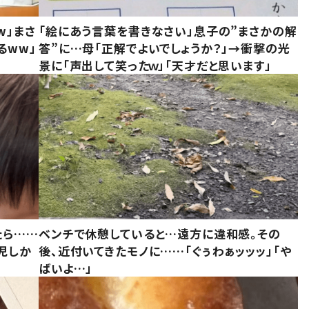
w」まさ
「絵にあう言葉を書きなさい」息子の”まさかの解
るww」
答”に…母「正解でよいでしょうか？」→衝撃の光
景に「声出して笑ったｗ」「天才だと思います」
たら……
ベンチで休憩していると…遠方に違和感。その
児しか
後、近付いてきたモノに……「ぐぅわぁッッッ」「や
ばいよ…」