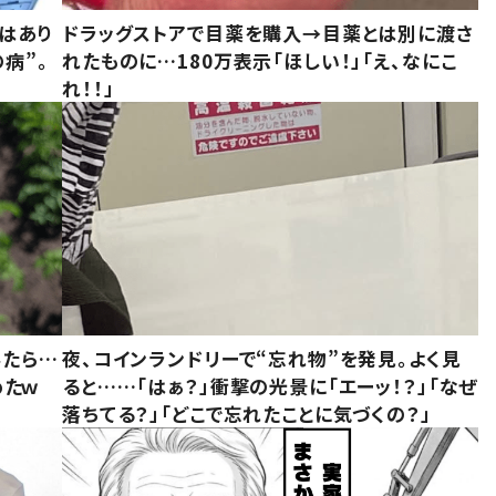
はあり
ドラッグストアで目薬を購入→目薬とは別に渡さ
病”。
れたものに…180万表示「ほしい！」「え、なにこ
れ！！」
みたら…
夜、コインランドリーで“忘れ物”を発見。よく見
めたｗ
ると……「はぁ？」衝撃の光景に「エーッ！？」「なぜ
落ちてる？」「どこで忘れたことに気づくの？」