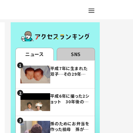
ニュース
SNS
平成7年に生まれた
双子…その29年後
の姿に「漫画みたい」
「素敵すぎる」
平成6年に撮った2シ
ョット 30年後の姿
に…「美男美女」「こ
んな夫婦になりた
い」
孫のためにお弁当を
作った祖母 孫が絶