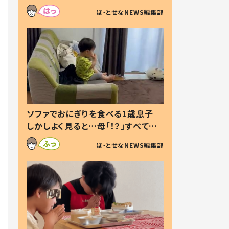
た本音とは
ほ・とせなNEWS編集部
ソファでおにぎりを食べる1歳息子
しかしよく見ると…母「！？」すべてを
察した母の投稿に「可愛いから許
ほ・とせなNEWS編集部
す！」「現行犯〜」