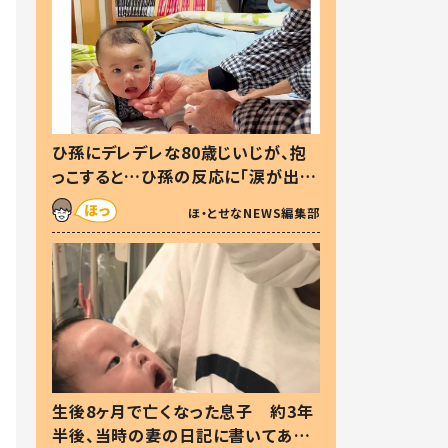
ひ孫にデレデレな80歳じいじが、抱
っこすると…ひ孫の反応に「涙が出ま
した」「可愛くて仕方ない」
ほ・とせなNEWS編集部
生後8ヶ月で亡くなった息子 約3年
半後、当時の妻の日記に書いてあっ