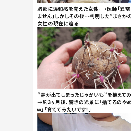
胸部に違和感を覚えた女性。→医師「異常
ません」しかしその後…判明した”まさかの
女性の現在に迫る
“芽が出てしまったじゃがいも”を植えて
→約3ヶ月後、驚きの光景に「捨てるのや
ｗ」「育ててみたいです！」