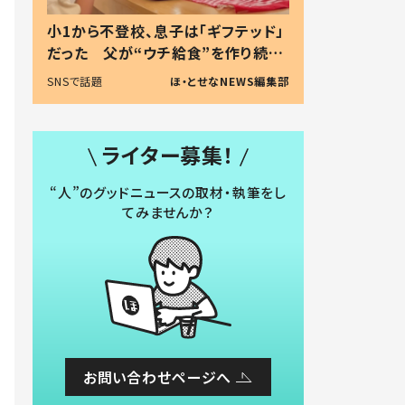
小1から不登校、息子は「ギフテッド」
だった 父が“ウチ給食”を作り続け
る理由とは #令和の親 #令和の子
SNSで話題
ほ・とせなNEWS編集部
ライター募集！
“人”のグッドニュースの取材・執筆をし
てみませんか？
お問い合わせページへ