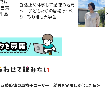
的では
就活止め休学して過疎の地元
を言葉
へ 子どもたちの居場所づく
作品
りに取り組む大学生
する四肢麻痺の車椅子ユーザー 就労を実現し変化した日常