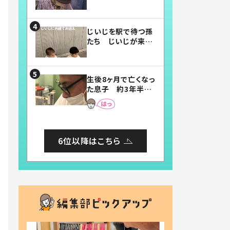
賛したお弁当に「美
味しそう」「お弁当す
ごい」
じいじを駅で待つ孫
たち じいじが来た
瞬間…！？「じいじイ
ケメン」「デレッデレ」
「嬉しくて可愛くてた
生後8ヶ月で亡くなっ
まらない」「幸せにな
た息子 約3年半
れる」
後、当時の妻の日記
に書いてあった本音
とは
6位以降はこちら