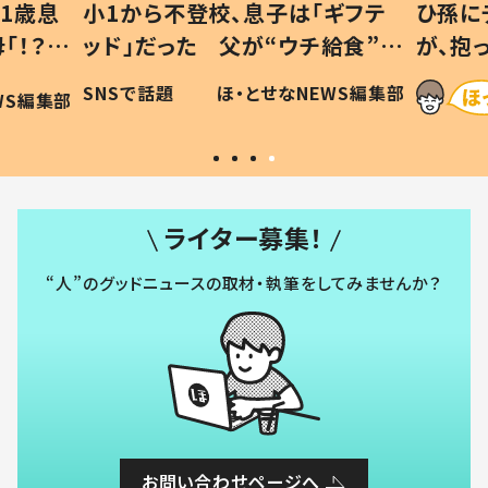
子は「ギフテ
ひ孫にデレデレな80歳じいじ
“ウチ給食”を
が、抱っこすると…ひ孫の反応に
 #令和の親
「涙が出ました」「可愛くて仕方な
せなNEWS編集部
ほ・とせなNEWS編集部
い」
ライター募集！
“人”のグッドニュースの取材・執筆をしてみませんか？
お問い合わせページへ