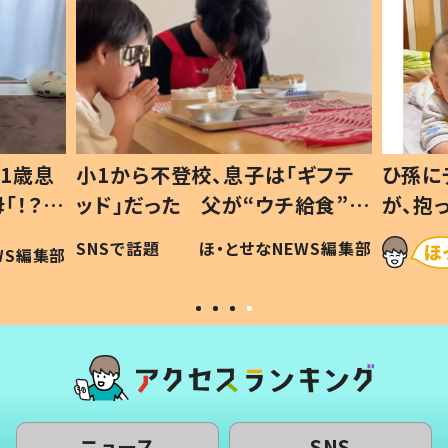
ギフテ
ひ孫にデレデレな80歳じいじ
給食”を
が、抱っこすると…ひ孫の反応に
和の親
「涙が出ました」「可愛くて仕方な
WS編集部
ほ・とせなNEWS編集部
い」
ニュース
SNS