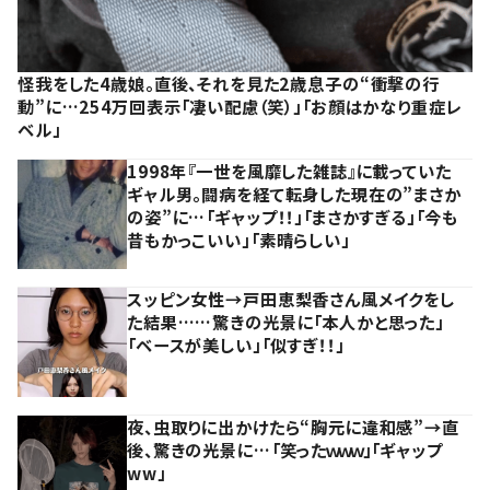
怪我をした4歳娘。直後、それを見た2歳息子の“衝撃の行
動”に…254万回表示「凄い配慮（笑）」「お顔はかなり重症レ
ベル」
1998年『一世を風靡した雑誌』に載っていた
ギャル男。闘病を経て転身した現在の”まさか
の姿”に…「ギャップ！！」「まさかすぎる」「今も
昔もかっこいい」「素晴らしい」
スッピン女性→戸田恵梨香さん風メイクをし
た結果……驚きの光景に「本人かと思った」
「ベースが美しい」「似すぎ！！」
夜、虫取りに出かけたら“胸元に違和感”→直
後、驚きの光景に…「笑ったｗｗｗ」「ギャップ
ww」