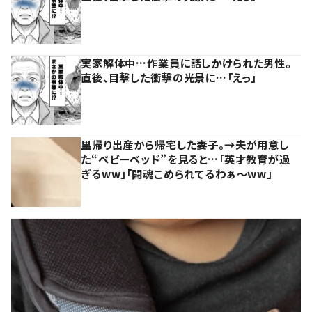
実家解体中…作業員に話しかけられた男性。
直後、目撃した衝撃の光景に…「えっ」
里帰り出産から帰宅した妻子。→夫が用意し
た“ベビーベッド”を見ると…「英才教育が過
ぎるww」「闘魂こめられてるわぁ～ww」