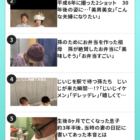
平成6年に撮った2ショット 30
年後の姿に…「美男美女」「こん
な夫婦になりたい」
孫のためにお弁当を作った祖
母 孫が絶賛したお弁当に「美
味しそう」「お弁当すごい」
じいじを駅で待つ孫たち じい
じが来た瞬間…！？「じいじイケ
メン」「デレッデレ」「嬉しくて可
愛くてたまらない」「幸せになれ
る」
生後8ヶ月で亡くなった息子
約3年半後、当時の妻の日記に
書いてあった本音とは