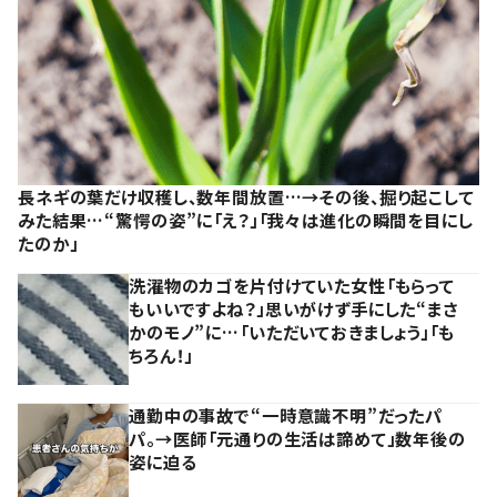
長ネギの葉だけ収穫し、数年間放置…→その後、掘り起こして
みた結果…“驚愕の姿”に「え？」「我々は進化の瞬間を目にし
たのか」
洗濯物のカゴを片付けていた女性「もらって
もいいですよね？」思いがけず手にした“まさ
かのモノ”に…「いただいておきましょう」「も
ちろん！」
通勤中の事故で“一時意識不明”だったパ
パ。→医師「元通りの生活は諦めて」数年後の
姿に迫る