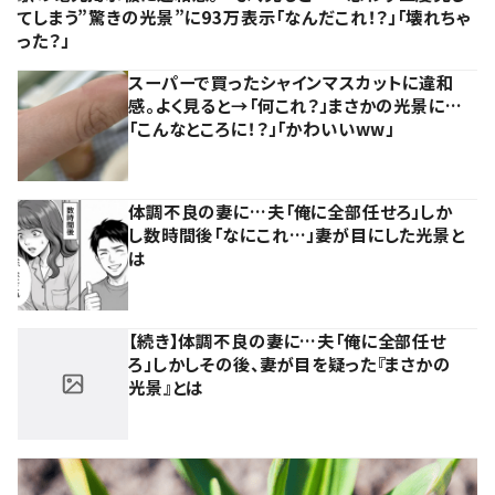
てしまう”驚きの光景”に93万表示「なんだこれ！？」「壊れちゃ
った？」
スーパーで買ったシャインマスカットに違和
感。よく見ると→「何これ？」まさかの光景に…
「こんなところに！？」「かわいいww」
体調不良の妻に…夫「俺に全部任せろ」しか
し数時間後「なにこれ…」妻が目にした光景と
は
【続き】体調不良の妻に…夫「俺に全部任せ
ろ」しかしその後、妻が目を疑った『まさかの
光景』とは