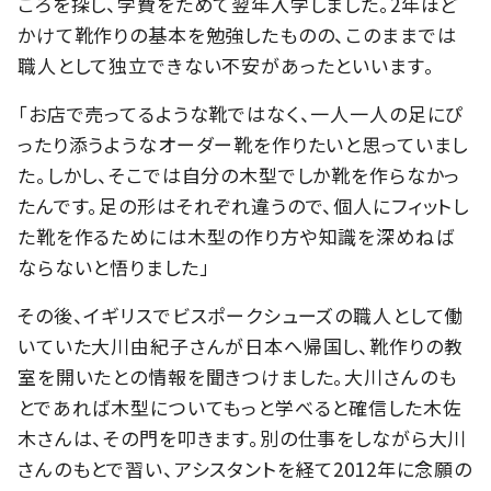
ころを探し、学費をためて翌年入学しました。2年ほど
かけて靴作りの基本を勉強したものの、このままでは
職人として独立できない不安があったといいます。
「お店で売ってるような靴ではなく、一人一人の足にぴ
ったり添うようなオーダー靴を作りたいと思っていまし
た。しかし、そこでは自分の木型でしか靴を作らなかっ
たんです。足の形はそれぞれ違うので、個人にフィットし
た靴を作るためには木型の作り方や知識を深めねば
ならないと悟りました」
その後、イギリスでビスポークシューズの職人として働
いていた大川由紀子さんが日本へ帰国し、靴作りの教
室を開いたとの情報を聞きつけました。大川さんのも
とであれば木型についてもっと学べると確信した木佐
木さんは、その門を叩きます。別の仕事をしながら大川
さんのもとで習い、アシスタントを経て2012年に念願の