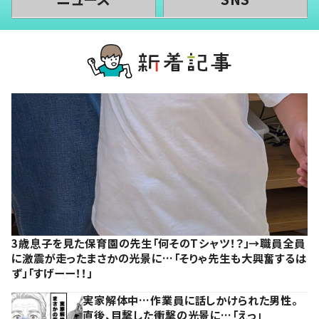
3歳息子を見た保育園の先生「何そのTシャツ！？」→職員全員
に激震が走ったまさかの光景に…「そりゃ先生も大興奮するは
ず」「すげーー！！」
実家解体中…作業員に話しかけられた男性。
直後、目撃した衝撃の光景に…「えっ」