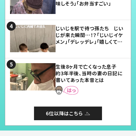
味しそう」「お弁当すごい」
じいじを駅で待つ孫たち じい
じが来た瞬間…！？「じいじイケ
メン」「デレッデレ」「嬉しくて可
愛くてたまらない」「幸せになれ
る」
生後8ヶ月で亡くなった息子
約3年半後、当時の妻の日記に
書いてあった本音とは
6位以降はこちら