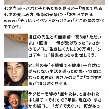
七夕当日…パパと子どもたちを見ると→「初めて見る
七夕の楽しみ方」衝撃の光景に…「おもろすぎる
www」「そういうイベントだっけ？w」「どこの星の文化
ですか？」
担任の先生との面談前…高3娘「ただい
ま」→直後……母が受け取った”まさか
のモノ”に「生き抜く力に100万点！」「シ
ゴデキ！！」「将来めっちゃ出世しそう」
9年前の夫「不機嫌で不健康」→自然に
逆らわない生活を送った結果…42歳に
なった現在の”まさかの姿”に「スゴすぎ
る」「20は若く見える」
ラグビーを辞め「痩せたね」と言われた
中1男子→それから7年後、現在の“まさ
かの姿”に…「ガチでえぐい」「何があっ