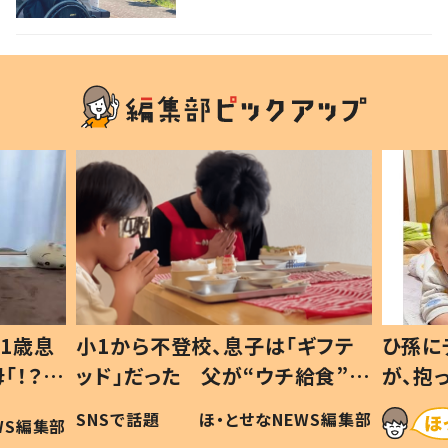
1歳息
小1から不登校、息子は「ギフテ
ひ孫に
「！？」
ッド」だった 父が“ウチ給食”を
が、抱
に「可愛
作り続ける理由とは #令和の親
「涙が
SNSで話題
ほ・とせなNEWS編集部
WS編集部
#令和の子
い」