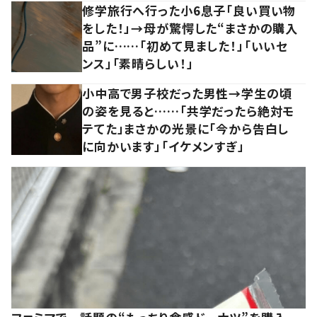
修学旅行へ行った小6息子「良い買い物
をした！」→母が驚愕した“まさかの購入
品”に……「初めて見ました！」「いいセ
ンス」「素晴らしい！」
小中高で男子校だった男性→学生の頃
の姿を見ると……「共学だったら絶対モ
テてた」まさかの光景に「今から告白し
に向かいます」「イケメンすぎ」