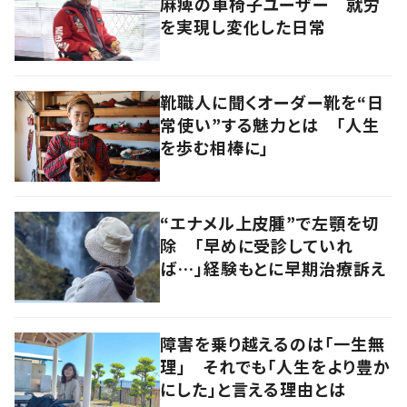
麻痺の車椅子ユーザー 就労
を実現し変化した日常
靴職人に聞くオーダー靴を“日
常使い”する魅力とは 「人生
を歩む相棒に」
“エナメル上皮腫”で左顎を切
除 「早めに受診していれ
ば…」経験もとに早期治療訴え
障害を乗り越えるのは「一生無
理」 それでも「人生をより豊か
にした」と言える理由とは