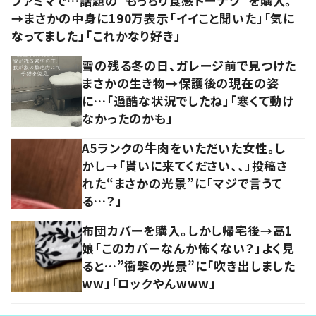
ファミマで…話題の“もっちり食感ドーナツ”を購入。
→まさかの中身に190万表示「イイこと聞いた」「気に
なってました」「これかなり好き」
雪の残る冬の日、ガレージ前で見つけた
まさかの生き物→保護後の現在の姿
に…「過酷な状況でしたね」「寒くて動け
なかったのかも」
A5ランクの牛肉をいただいた女性。し
かし→「貰いに来てください、、」投稿さ
れた“まさかの光景”に「マジで言うて
る…？」
布団カバーを購入。しかし帰宅後→高1
娘「このカバーなんか怖くない？」よく見
ると…”衝撃の光景”に「吹き出しました
ww」「ロックやんwww」