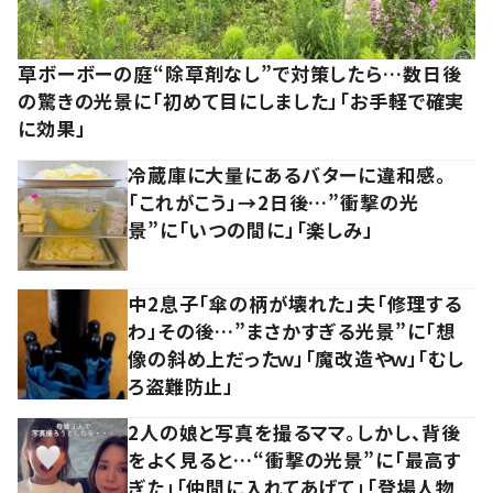
草ボーボーの庭“除草剤なし”で対策したら…数日後
の驚きの光景に「初めて目にしました」「お手軽で確実
に効果」
冷蔵庫に大量にあるバターに違和感。
「これがこう」→2日後…”衝撃の光
景”に「いつの間に」「楽しみ」
中2息子「傘の柄が壊れた」夫「修理する
わ」その後…”まさかすぎる光景”に「想
像の斜め上だったｗ」「魔改造やｗ」「むし
ろ盗難防止」
2人の娘と写真を撮るママ。しかし、背後
をよく見ると…“衝撃の光景”に「最高す
ぎた」「仲間に入れてあげて」「登場人物