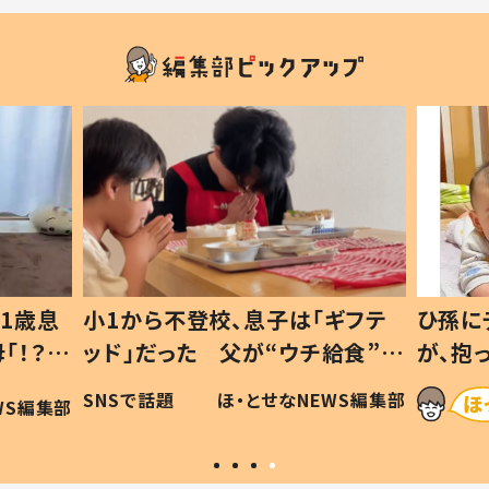
1歳息
小1から不登校、息子は「ギフテ
ひ孫に
「！？」
ッド」だった 父が“ウチ給食”を
が、抱
に「可愛
作り続ける理由とは #令和の親
「涙が
SNSで話題
ほ・とせなNEWS編集部
WS編集部
#令和の子
い」