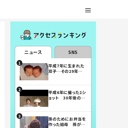
ニュース
SNS
平成7年に生まれた
双子…その29年後
の姿に「漫画みたい」
「素敵すぎる」
平成6年に撮った2シ
ョット 30年後の姿
に…「美男美女」「こ
んな夫婦になりた
い」
孫のためにお弁当を
作った祖母 孫が絶