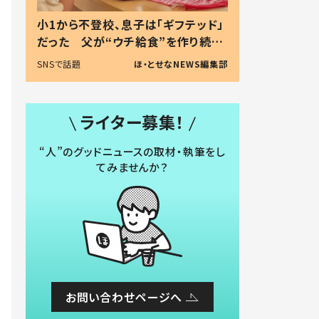
小1から不登校、息子は「ギフテッド」
だった 父が“ウチ給食”を作り続け
る理由とは #令和の親 #令和の子
SNSで話題
ほ・とせなNEWS編集部
ライター募集！
“人”のグッドニュースの取材・執筆をし
てみませんか？
お問い合わせページへ