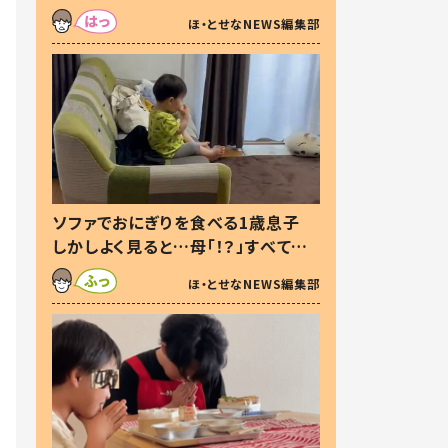
た本音とは
ほ・とせなNEWS編集部
ソファでおにぎりを食べる1歳息子
しかしよく見ると…母「！？」すべてを
察した母の投稿に「可愛いから許
ほ・とせなNEWS編集部
す！」「現行犯〜」