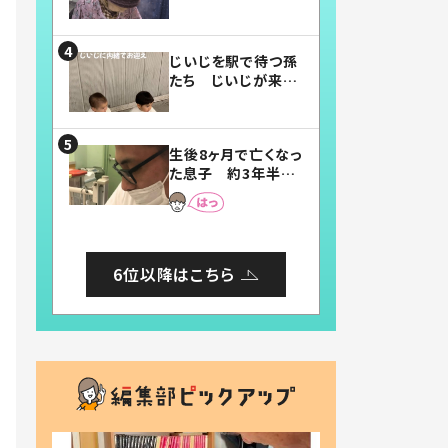
賛したお弁当に「美
味しそう」「お弁当す
ごい」
じいじを駅で待つ孫
たち じいじが来た
瞬間…！？「じいじイ
ケメン」「デレッデレ」
「嬉しくて可愛くてた
生後8ヶ月で亡くなっ
まらない」「幸せにな
た息子 約3年半
れる」
後、当時の妻の日記
に書いてあった本音
とは
6位以降はこちら