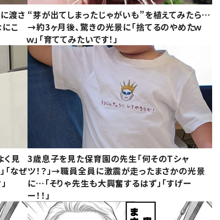
別に渡さ
“芽が出てしまったじゃがいも”を植えてみたら…
なにこ
→約3ヶ月後、驚きの光景に「捨てるのやめたｗ
ｗ」「育ててみたいです！」
よく見
3歳息子を見た保育園の先生「何そのTシャ
」「なぜ
ツ！？」→職員全員に激震が走ったまさかの光景
」
に…「そりゃ先生も大興奮するはず」「すげー
ー！！」