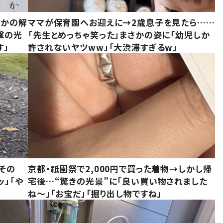
さかの解
ママが保育園へお迎えに→2歳息子を見たら……
撃の光
「先生とめっちゃ笑った」まさかの姿に「幼児しか
す」
許されないヤツww」「大渋滞すぎるw」
その
京都・祇園祭で2,000円で買った着物→しかし帰
ッ」「や
宅後…“驚きの光景”に「良い買い物されました
ね～」「お宝だ」「掘り出し物ですね」