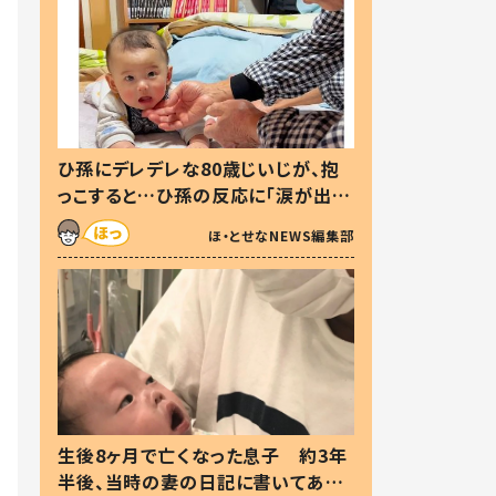
ひ孫にデレデレな80歳じいじが、抱
っこすると…ひ孫の反応に「涙が出ま
した」「可愛くて仕方ない」
ほ・とせなNEWS編集部
生後8ヶ月で亡くなった息子 約3年
半後、当時の妻の日記に書いてあっ