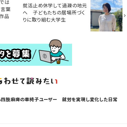
的では
就活止め休学して過疎の地元
を言葉
へ 子どもたちの居場所づく
作品
りに取り組む大学生
する四肢麻痺の車椅子ユーザー 就労を実現し変化した日常