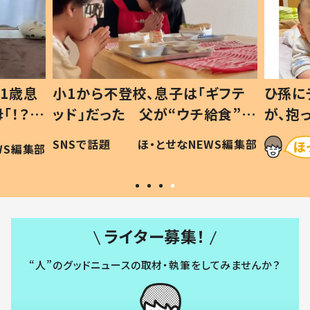
1歳息
小1から不登校、息子は「ギフテ
ひ孫に
「！？」
ッド」だった 父が“ウチ給食”を
が、抱
に「可愛
作り続ける理由とは #令和の親
「涙が
SNSで話題
ほ・とせなNEWS編集部
WS編集部
#令和の子
い」
ライター募集！
“人”のグッドニュースの取材・執筆をしてみませんか？