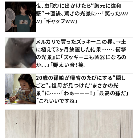
夜、虫取りに出かけたら“胸元に違和
感”→直後、驚きの光景に…「笑ったｗｗ
ｗ」「ギャップww」
メルカリで買ったズッキーニの種。→土
に植えて3ヶ月放置した結果……『衝撃
の光景』に「ズッキーニも凶器になるの
か、、」「野太い音！笑」
20歳の孫娘が帰省のたびにする“隠し
ごと”。祖母が見つけた“まさかの光
景”に……「わぁーーー！」「最高の孫だ」
「これいいですね」