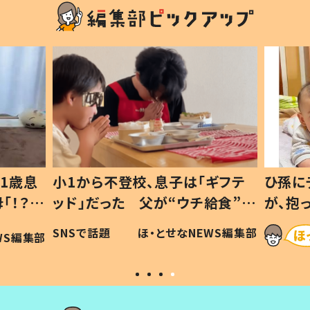
1歳息
小1から不登校、息子は「ギフテ
ひ孫に
「！？」
ッド」だった 父が“ウチ給食”を
が、抱
に「可愛
作り続ける理由とは #令和の親
「涙が
SNSで話題
ほ・とせなNEWS編集部
WS編集部
#令和の子
い」