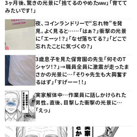
3ヶ月後、驚きの光景に「捨てるのやめたｗｗ」「育てて
みたいです！」
夜、コインランドリーで“忘れ物”を発
見。よく見ると……「はぁ？」衝撃の光景
に「エーッ！？」「なぜ落ちてる？」「どこで
忘れたことに気づくの？」
3歳息子を見た保育園の先生「何そのT
シャツ！？」→職員全員に激震が走ったま
さかの光景に…「そりゃ先生も大興奮す
るはず」「すげーー！！」
実家解体中…作業員に話しかけられた
男性。直後、目撃した衝撃の光景に…
「えっ」