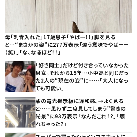
母「刺青入れた」17歳息子「やばー！！」脚を見る
と…“まさかの姿”に277万表示「違う意味でやばーー
（笑）」「な、なるほど！！」
「好き同士」だけど付き合っていなかった
男女。それから15年…小中高と同じだっ
た2人の“現在の姿”に……「大人になっ
ても可愛い」
駅の電光掲示板に違和感。→よく見る
と……思わず二度見してしまう”驚きの
光景”に93万表示「なんだこれ！？」「壊
れちゃった？」
スーパーで買ったシャインマスカットに