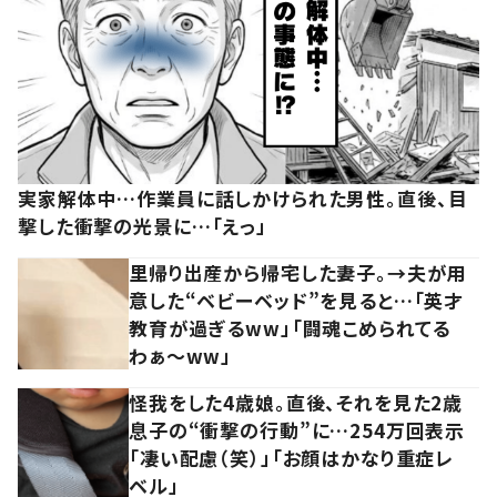
実家解体中…作業員に話しかけられた男性。直後、目
撃した衝撃の光景に…「えっ」
里帰り出産から帰宅した妻子。→夫が用
意した“ベビーベッド”を見ると…「英才
教育が過ぎるww」「闘魂こめられてる
わぁ～ww」
怪我をした4歳娘。直後、それを見た2歳
息子の“衝撃の行動”に…254万回表示
「凄い配慮（笑）」「お顔はかなり重症レ
ベル」