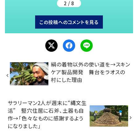
2 / 8
この投稿へのコメントを見る
絹の着物以外の使い道を→スキン
ケア製品開発 舞台をラオスの
村にした理由
サラリーマン2人が週末に“縄文生
活” 竪穴住居に石斧、土器も自
作→「色々なものに感謝するよう
になりました」