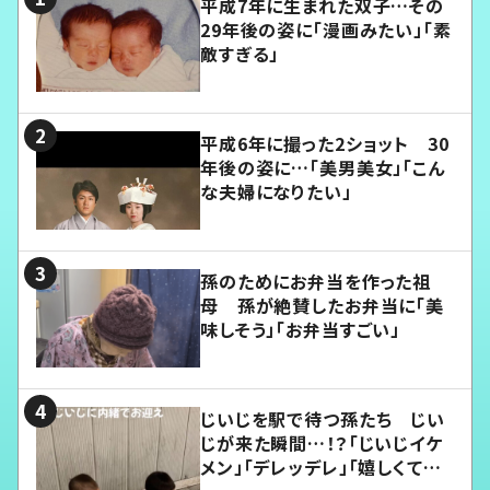
平成7年に生まれた双子…その
29年後の姿に「漫画みたい」「素
敵すぎる」
平成6年に撮った2ショット 30
年後の姿に…「美男美女」「こん
な夫婦になりたい」
孫のためにお弁当を作った祖
母 孫が絶賛したお弁当に「美
味しそう」「お弁当すごい」
じいじを駅で待つ孫たち じい
じが来た瞬間…！？「じいじイケ
メン」「デレッデレ」「嬉しくて可