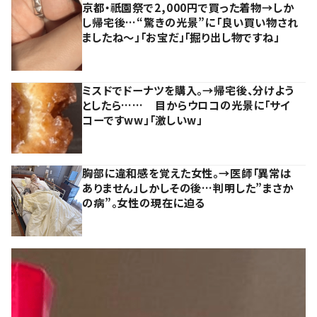
京都・祇園祭で2,000円で買った着物→しか
し帰宅後…“驚きの光景”に「良い買い物され
ましたね～」「お宝だ」「掘り出し物ですね」
ミスドでドーナツを購入。→帰宅後、分けよう
としたら…… 目からウロコの光景に「サイ
コーですww」「激しいw」
胸部に違和感を覚えた女性。→医師「異常は
ありません」しかしその後…判明した”まさか
の病”。女性の現在に迫る