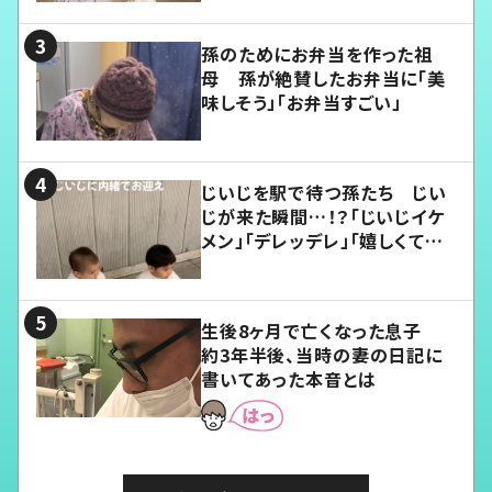
孫のためにお弁当を作った祖
母 孫が絶賛したお弁当に「美
味しそう」「お弁当すごい」
じいじを駅で待つ孫たち じい
じが来た瞬間…！？「じいじイケ
メン」「デレッデレ」「嬉しくて可
愛くてたまらない」「幸せになれ
る」
生後8ヶ月で亡くなった息子
約3年半後、当時の妻の日記に
書いてあった本音とは