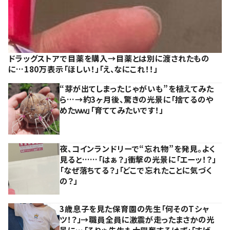
ドラッグストアで目薬を購入→目薬とは別に渡されたもの
に…180万表示「ほしい！」「え、なにこれ！！」
“芽が出てしまったじゃがいも”を植えてみた
ら…→約3ヶ月後、驚きの光景に「捨てるのや
めたｗｗ」「育ててみたいです！」
夜、コインランドリーで“忘れ物”を発見。よく
見ると……「はぁ？」衝撃の光景に「エーッ！？」
「なぜ落ちてる？」「どこで忘れたことに気づく
の？」
3歳息子を見た保育園の先生「何そのTシャ
ツ！？」→職員全員に激震が走ったまさかの光
景に…「そりゃ先生も大興奮するはず」「すげ