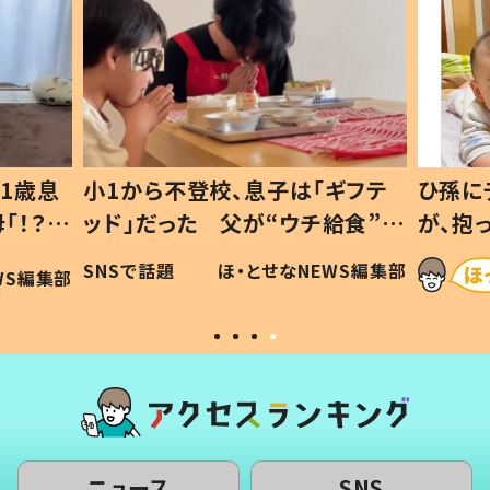
1歳息
小1から不登校、息子は「ギフテ
ひ孫に
「！？」
ッド」だった 父が“ウチ給食”を
が、抱
に「可愛
作り続ける理由とは #令和の親
「涙が
SNSで話題
ほ・とせなNEWS編集部
WS編集部
#令和の子
い」
ニュース
SNS