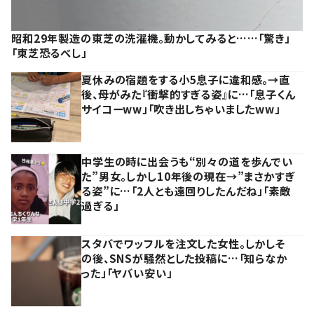
昭和29年製造の東芝の洗濯機。動かしてみると……「驚き」
「東芝恐るべし」
夏休みの宿題をする小5息子に違和感。→直
後、母がみた『衝撃的すぎる姿』に…「息子くん
サイコーww」「吹き出しちゃいましたww」
中学生の時に出会うも“別々の道を歩んでい
た”男女。しかし10年後の現在→”まさかすぎ
る姿”に…「2人とも遠回りしたんだね」「素敵
過ぎる」
スタバでワッフルを注文した女性。しかしそ
の後、SNSが騒然とした投稿に…「知らなか
った」「ヤバい安い」