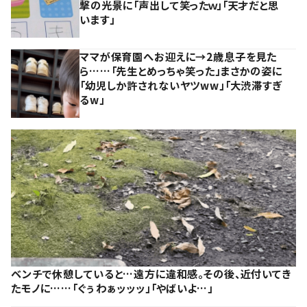
撃の光景に「声出して笑ったｗ」「天才だと思
います」
ママが保育園へお迎えに→2歳息子を見た
ら……「先生とめっちゃ笑った」まさかの姿に
「幼児しか許されないヤツww」「大渋滞すぎ
るw」
ベンチで休憩していると…遠方に違和感。その後、近付いてき
たモノに……「ぐぅわぁッッッ」「やばいよ…」