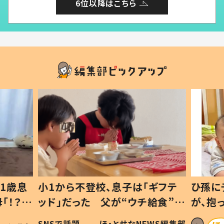
6位以降はこちら
1歳息
小1から不登校、息子は「ギフテ
ひ孫に
「！？」
ッド」だった 父が“ウチ給食”を
が、抱
に「可愛
作り続ける理由とは #令和の親
「涙が
SNSで話題
ほ・とせなNEWS編集部