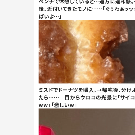
ベンチで休憩していると…遠方に違和感。
後、近付いてきたモノに……「ぐぅわぁッッ
ばいよ…」
ミスドでドーナツを購入。→帰宅後、分け
たら…… 目からウロコの光景に「サイコ
ww」「激しいw」