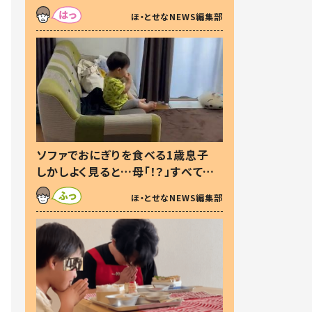
た本音とは
ほ・とせなNEWS編集部
ソファでおにぎりを食べる1歳息子
しかしよく見ると…母「！？」すべてを
察した母の投稿に「可愛いから許
ほ・とせなNEWS編集部
す！」「現行犯〜」