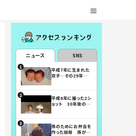
ニュース
SNS
平成7年に生まれた
双子…その29年後
の姿に「漫画みたい」
「素敵すぎる」
平成6年に撮った2シ
ョット 30年後の姿
に…「美男美女」「こ
んな夫婦になりた
い」
孫のためにお弁当を
作った祖母 孫が絶