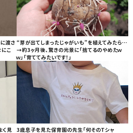
別に渡さ
“芽が出てしまったじゃがいも”を植えてみたら…
なにこ
→約3ヶ月後、驚きの光景に「捨てるのやめたｗ
ｗ」「育ててみたいです！」
よく見
3歳息子を見た保育園の先生「何そのTシャ