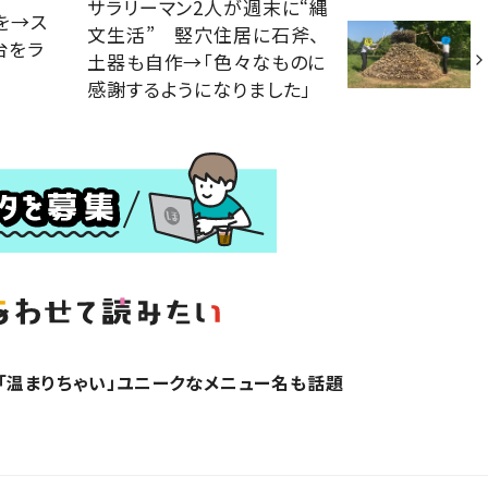
サラリーマン2人が週末に“縄
を→ス
文生活” 竪穴住居に石斧、
台をラ
土器も自作→「色々なものに
感謝するようになりました」
「温まりちゃい」ユニークなメニュー名も話題