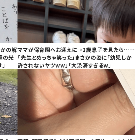
さかの解
ママが保育園へお迎えに→2歳息子を見たら……
撃の光
「先生とめっちゃ笑った」まさかの姿に「幼児しか
す」
許されないヤツww」「大渋滞すぎるw」