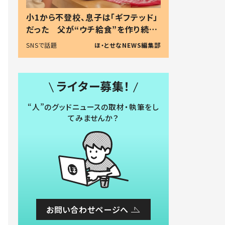
小1から不登校、息子は「ギフテッド」
だった 父が“ウチ給食”を作り続け
る理由とは #令和の親 #令和の子
SNSで話題
ほ・とせなNEWS編集部
ライター募集！
“人”のグッドニュースの取材・執筆をし
てみませんか？
お問い合わせページへ