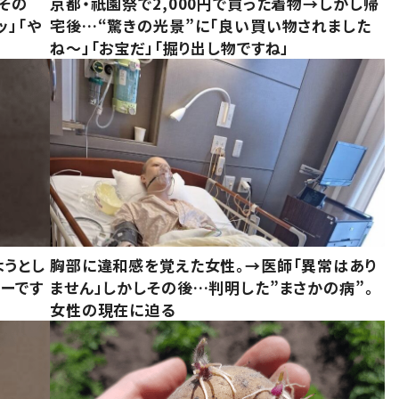
その
京都・祇園祭で2,000円で買った着物→しかし帰
ッ」「や
宅後…“驚きの光景”に「良い買い物されました
ね～」「お宝だ」「掘り出し物ですね」
ようとし
胸部に違和感を覚えた女性。→医師「異常はあり
ーです
ません」しかしその後…判明した”まさかの病”。
女性の現在に迫る