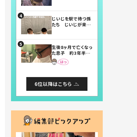
賛したお弁当に「美
味しそう」「お弁当す
ごい」
じいじを駅で待つ孫
たち じいじが来た
瞬間…！？「じいじイ
ケメン」「デレッデレ」
「嬉しくて可愛くてた
生後8ヶ月で亡くなっ
まらない」「幸せにな
た息子 約3年半
れる」
後、当時の妻の日記
に書いてあった本音
とは
6位以降はこちら