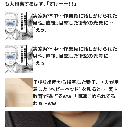
も大興奮するはず」「すげーー！！」
実家解体中…作業員に話しかけられた
男性。直後、目撃した衝撃の光景に…
「えっ」
実家解体中…作業員に話しかけられた
男性。直後、目撃した衝撃の光景に…
「えっ」
里帰り出産から帰宅した妻子。→夫が用
意した“ベビーベッド”を見ると…「英才
教育が過ぎるww」「闘魂こめられてる
わぁ～ww」