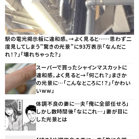
駅の電光掲示板に違和感。→よく見ると……思わず二
度見してしまう”驚きの光景”に93万表示「なんだこ
れ！？」「壊れちゃった？」
スーパーで買ったシャインマスカットに
違和感。よく見ると→「何これ？」まさか
の光景に…「こんなところに！？」「かわい
いww」
体調不良の妻に…夫「俺に全部任せろ」
しかし数時間後「なにこれ…」妻が目に
した光景とは