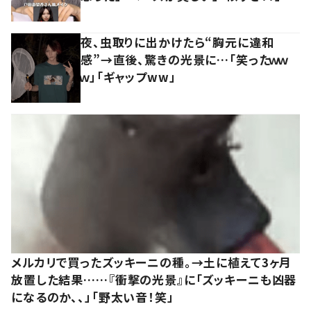
夜、虫取りに出かけたら“胸元に違和
感”→直後、驚きの光景に…「笑ったｗｗ
ｗ」「ギャップww」
メルカリで買ったズッキーニの種。→土に植えて3ヶ月
放置した結果……『衝撃の光景』に「ズッキーニも凶器
になるのか、、」「野太い音！笑」