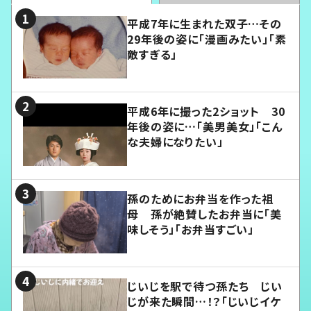
平成7年に生まれた双子…その
29年後の姿に「漫画みたい」「素
敵すぎる」
平成6年に撮った2ショット 30
年後の姿に…「美男美女」「こん
な夫婦になりたい」
孫のためにお弁当を作った祖
母 孫が絶賛したお弁当に「美
味しそう」「お弁当すごい」
じいじを駅で待つ孫たち じい
じが来た瞬間…！？「じいじイケ