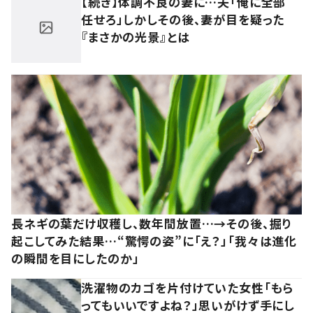
【続き】体調不良の妻に…夫「俺に全部
任せろ」しかしその後、妻が目を疑った
『まさかの光景』とは
長ネギの葉だけ収穫し、数年間放置…→その後、掘り
起こしてみた結果…“驚愕の姿”に「え？」「我々は進化
の瞬間を目にしたのか」
洗濯物のカゴを片付けていた女性「もら
ってもいいですよね？」思いがけず手にし