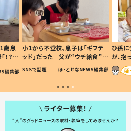
1歳息
小1から不登校、息子は「ギフテ
ひ孫に
「！？」
ッド」だった 父が“ウチ給食”を
が、抱
に「可愛
作り続ける理由とは #令和の親
「涙が
SNSで話題
ほ・とせなNEWS編集部
WS編集部
#令和の子
い」
ライター募集！
“人”のグッドニュースの取材・執筆をしてみませんか？