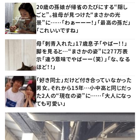
20歳の孫娘が帰省のたびにする“隠し
ごと”。祖母が見つけた“まさかの光
景”に……「わぁーーー！」「最高の孫だ」
「これいいですね」
母「刺青入れた」17歳息子「やばー！！」
脚を見ると…“まさかの姿”に277万表
示「違う意味でやばーー（笑）」「な、なる
ほど！！」
「好き同士」だけど付き合っていなかった
男女。それから15年…小中高と同じだっ
た2人の“現在の姿”に……「大人になっ
ても可愛い」