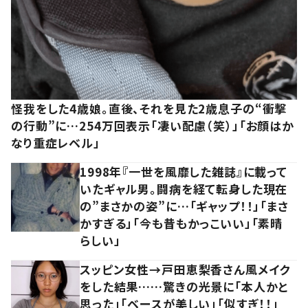
怪我をした4歳娘。直後、それを見た2歳息子の“衝撃
の行動”に…254万回表示「凄い配慮（笑）」「お顔はか
なり重症レベル」
1998年『一世を風靡した雑誌』に載って
いたギャル男。闘病を経て転身した現在
の”まさかの姿”に…「ギャップ！！」「まさ
かすぎる」「今も昔もかっこいい」「素晴
らしい」
スッピン女性→戸田恵梨香さん風メイク
をした結果……驚きの光景に「本人かと
思った」「ベースが美しい」「似すぎ！！」