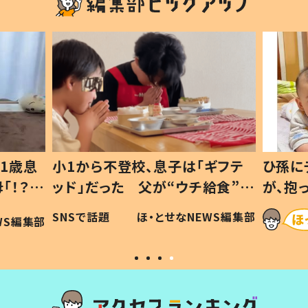
1歳息
小1から不登校、息子は「ギフテ
ひ孫に
「！？」
ッド」だった 父が“ウチ給食”を
が、抱
に「可愛
作り続ける理由とは #令和の親
「涙が
SNSで話題
ほ・とせなNEWS編集部
WS編集部
#令和の子
い」