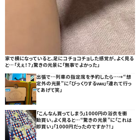
家で横になっていると、足にコチョコチョした感覚が。よく見る
と…「えぇ！？」驚きの光景に「無事でよかった」
出張で…列車の指定席を予約したら…→“想
定外の光景”に「びっくりするｗｗ」「連れて行っ
てあげて笑」
「こんなん買ってしまう」1000円の浴衣を衝
動買い。よく見ると…“驚きの光景”に「これは
即買い」「1000円だったのですか？！」