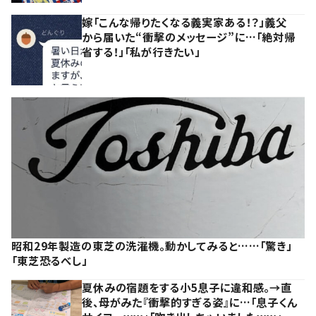
嫁「こんな帰りたくなる義実家ある！？」義父
から届いた“衝撃のメッセージ”に…「絶対帰
省する！」「私が行きたい」
昭和29年製造の東芝の洗濯機。動かしてみると……「驚き」
「東芝恐るべし」
夏休みの宿題をする小5息子に違和感。→直
後、母がみた『衝撃的すぎる姿』に…「息子くん