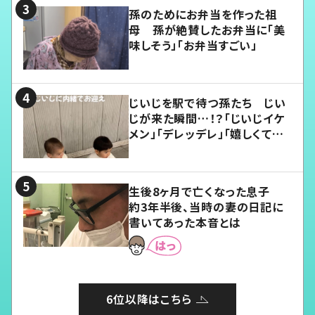
孫のためにお弁当を作った祖
母 孫が絶賛したお弁当に「美
味しそう」「お弁当すごい」
じいじを駅で待つ孫たち じい
じが来た瞬間…！？「じいじイケ
メン」「デレッデレ」「嬉しくて可
愛くてたまらない」「幸せになれ
る」
生後8ヶ月で亡くなった息子
約3年半後、当時の妻の日記に
書いてあった本音とは
6位以降はこちら