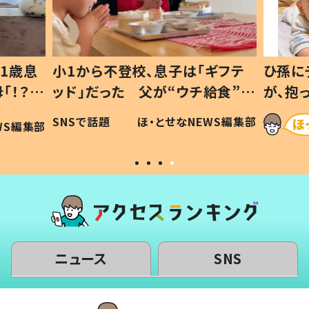
ギフテ
ひ孫にデレデレな80歳じいじ
給食”を
が、抱っこすると…ひ孫の反応に
和の親
「涙が出ました」「可愛くて仕方な
WS編集部
ほ・とせなNEWS編集部
い」
ニュース
SNS