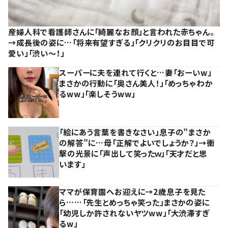
産婦人科で看護師さんに「綺麗なお顔」と言われた赤ちゃん。
→成長後の姿に…「将来有望すぎる」「クリクリのお目目で可
愛い」「渋い～！」
スーパーに夫を連れて行くと…妻「おーいw」
まさかの行動に「奥さん美人！」「めっちゃわか
るww」「楽しそうww」
「絵にあう言葉を書きなさい」息子の”まさか
の解答”に…母「正解でよいでしょうか？」→衝
撃の光景に「声出して笑ったｗ」「天才だと思
います」
ママが保育園へお迎えに→2歳息子を見た
ら……「先生とめっちゃ笑った」まさかの姿に
「幼児しか許されないヤツww」「大渋滞すぎ
るw」