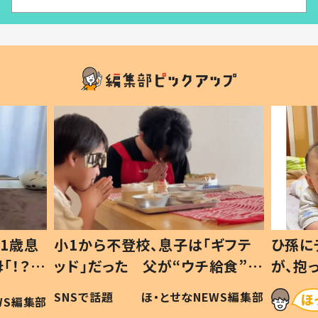
ギフテ
ひ孫にデレデレな80歳じいじ
給食”を
が、抱っこすると…ひ孫の反応に
和の親
「涙が出ました」「可愛くて仕方な
WS編集部
ほ・とせなNEWS編集部
い」