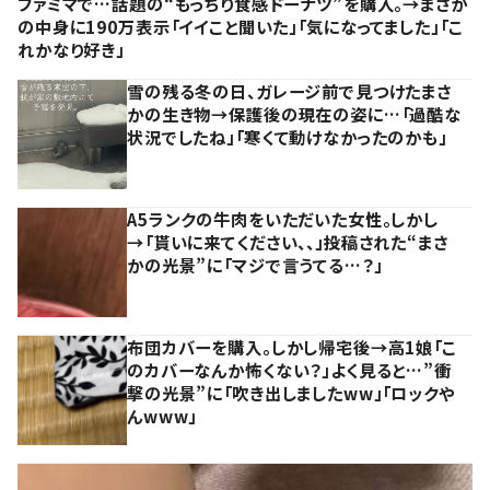
ファミマで…話題の“もっちり食感ドーナツ”を購入。→まさか
の中身に190万表示「イイこと聞いた」「気になってました」「こ
れかなり好き」
雪の残る冬の日、ガレージ前で見つけたまさ
かの生き物→保護後の現在の姿に…「過酷な
状況でしたね」「寒くて動けなかったのかも」
A5ランクの牛肉をいただいた女性。しかし
→「貰いに来てください、、」投稿された“まさ
かの光景”に「マジで言うてる…？」
布団カバーを購入。しかし帰宅後→高1娘「こ
のカバーなんか怖くない？」よく見ると…”衝
撃の光景”に「吹き出しましたww」「ロックや
んwww」