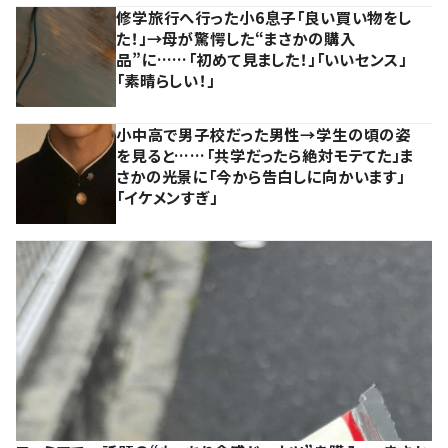
修学旅行へ行った小6息子「良い買い物をし
た！」→母が驚愕した“まさかの購入
品”に……「初めて見ました！」「いいセンス」
「素晴らしい！」
小中高で男子校だった男性→学生の頃の姿
を見ると……「共学だったら絶対モテてた」ま
さかの光景に「今から告白しに向かいます」
「イケメンすぎ」