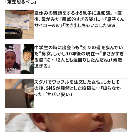
「東芝恐るべし」
夏休みの宿題をする小5息子に違和感。→直
後、母がみた『衝撃的すぎる姿』に…「息子くん
サイコーww」「吹き出しちゃいましたww」
中学生の時に出会うも“別々の道を歩んでい
た”男女。しかし10年後の現在→”まさかすぎ
る姿”に…「2人とも遠回りしたんだね」「素敵
過ぎる」
スタバでワッフルを注文した女性。しかしそ
の後、SNSが騒然とした投稿に…「知らなか
った」「ヤバい安い」