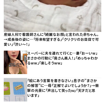
産婦人科で看護師さんに「綺麗なお顔」と言われた赤ちゃん。
→成長後の姿に…「将来有望すぎる」「クリクリのお目目で可
愛い」「渋い～！」
スーパーに夫を連れて行くと…妻「おーいw」
まさかの行動に「奥さん美人！」「めっちゃわか
るww」「楽しそうww」
「絵にあう言葉を書きなさい」息子の”まさか
の解答”に…母「正解でよいでしょうか？」→衝
撃の光景に「声出して笑ったｗ」「天才だと思
います」