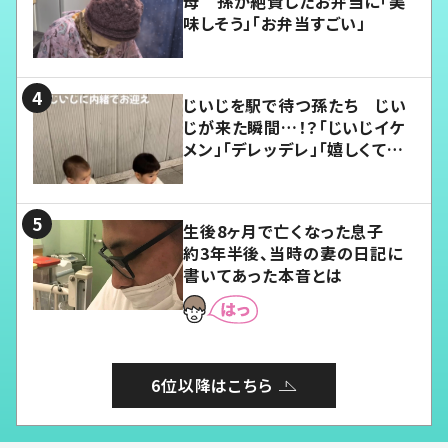
母 孫が絶賛したお弁当に「美
味しそう」「お弁当すごい」
じいじを駅で待つ孫たち じい
じが来た瞬間…！？「じいじイケ
メン」「デレッデレ」「嬉しくて可
愛くてたまらない」「幸せになれ
る」
生後8ヶ月で亡くなった息子
約3年半後、当時の妻の日記に
書いてあった本音とは
6位以降はこちら