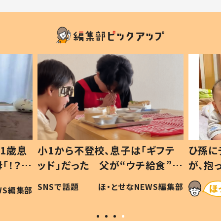
1歳息
小1から不登校、息子は「ギフテ
ひ孫に
「！？」
ッド」だった 父が“ウチ給食”を
が、抱
に「可愛
作り続ける理由とは #令和の親
「涙が
SNSで話題
ほ・とせなNEWS編集部
WS編集部
#令和の子
い」