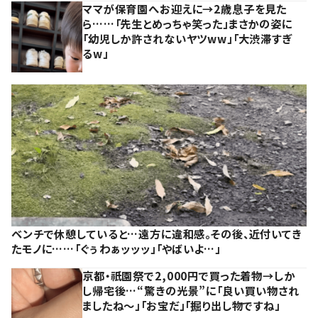
ママが保育園へお迎えに→2歳息子を見た
ら……「先生とめっちゃ笑った」まさかの姿に
「幼児しか許されないヤツww」「大渋滞すぎ
るw」
ベンチで休憩していると…遠方に違和感。その後、近付いてき
たモノに……「ぐぅわぁッッッ」「やばいよ…」
京都・祇園祭で2,000円で買った着物→しか
し帰宅後…“驚きの光景”に「良い買い物され
ましたね～」「お宝だ」「掘り出し物ですね」