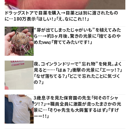
ドラッグストアで目薬を購入→目薬とは別に渡されたもの
に…180万表示「ほしい！」「え、なにこれ！！」
“芽が出てしまったじゃがいも”を植えてみた
ら…→約3ヶ月後、驚きの光景に「捨てるのや
めたｗｗ」「育ててみたいです！」
夜、コインランドリーで“忘れ物”を発見。よく
見ると……「はぁ？」衝撃の光景に「エーッ！？」
「なぜ落ちてる？」「どこで忘れたことに気づく
の？」
3歳息子を見た保育園の先生「何そのTシャ
ツ！？」→職員全員に激震が走ったまさかの光
景に…「そりゃ先生も大興奮するはず」「すげ
ーー！！」