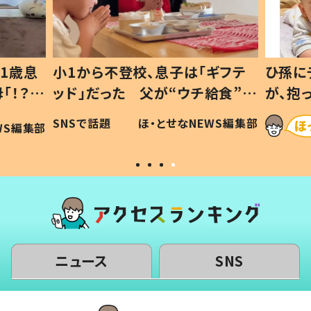
1歳息
小1から不登校、息子は「ギフテ
ひ孫に
「！？」
ッド」だった 父が“ウチ給食”を
が、抱
に「可愛
作り続ける理由とは #令和の親
「涙が
SNSで話題
ほ・とせなNEWS編集部
WS編集部
#令和の子
い」
ニュース
SNS