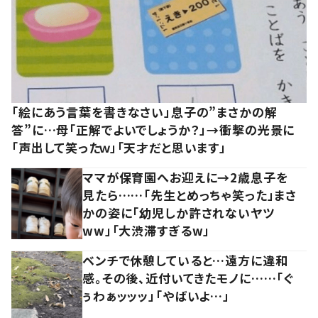
「絵にあう言葉を書きなさい」息子の”まさかの解
答”に…母「正解でよいでしょうか？」→衝撃の光景に
「声出して笑ったｗ」「天才だと思います」
ママが保育園へお迎えに→2歳息子を
見たら……「先生とめっちゃ笑った」まさ
かの姿に「幼児しか許されないヤツ
ww」「大渋滞すぎるw」
ベンチで休憩していると…遠方に違和
感。その後、近付いてきたモノに……「ぐ
ぅわぁッッッ」「やばいよ…」