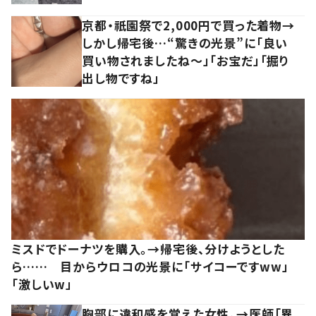
京都・祇園祭で2,000円で買った着物→
しかし帰宅後…“驚きの光景”に「良い
買い物されましたね～」「お宝だ」「掘り
出し物ですね」
ミスドでドーナツを購入。→帰宅後、分けようとした
ら…… 目からウロコの光景に「サイコーですww」
「激しいw」
胸部に違和感を覚えた女性。→医師「異