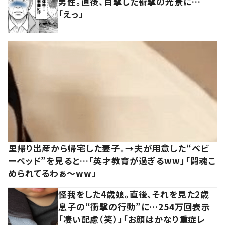
男性。直後、目撃した衝撃の光景に…
「えっ」
里帰り出産から帰宅した妻子。→夫が用意した“ベビ
ーベッド”を見ると…「英才教育が過ぎるww」「闘魂こ
められてるわぁ～ww」
怪我をした4歳娘。直後、それを見た2歳
息子の“衝撃の行動”に…254万回表示
「凄い配慮（笑）」「お顔はかなり重症レ