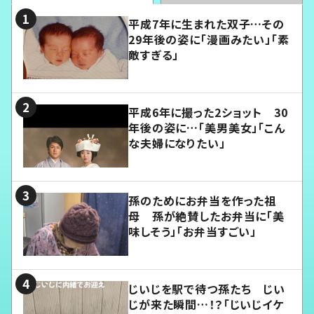
平成7年に生まれた双子…その
29年後の姿に「漫画みたい」「素
敵すぎる」
平成6年に撮った2ショット 30
年後の姿に…「美男美女」「こん
な夫婦になりたい」
孫のためにお弁当を作った祖
母 孫が絶賛したお弁当に「美
味しそう」「お弁当すごい」
じいじを駅で待つ孫たち じい
じが来た瞬間…！？「じいじイケ