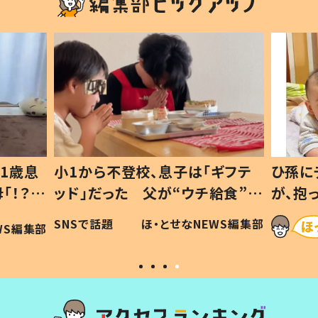
1歳息
小1から不登校、息子は「ギフテ
ひ孫に
「！？」
ッド」だった 父が“ウチ給食”を
が、抱
に「可愛
作り続ける理由とは #令和の親
「涙が
SNSで話題
ほ・とせなNEWS編集部
WS編集部
#令和の子
い」