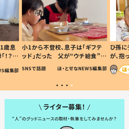
1歳息
小1から不登校、息子は「ギフテ
ひ孫に
「！？」
ッド」だった 父が“ウチ給食”を
が、抱
に「可愛
作り続ける理由とは #令和の親
「涙が
SNSで話題
ほ・とせなNEWS編集部
WS編集部
#令和の子
い」
ライター募集！
“人”のグッドニュースの取材・執筆をしてみませんか？