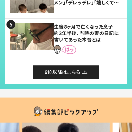
メン」「デレッデレ」「嬉しくて可
愛くてたまらない」「幸せになれ
る」
生後8ヶ月で亡くなった息子
約3年半後、当時の妻の日記に
書いてあった本音とは
6位以降はこちら