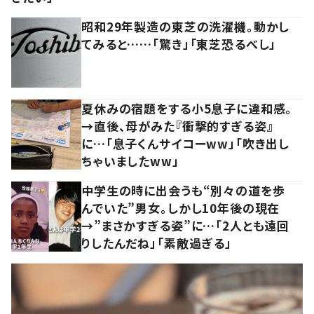
昭和29年製造の東芝の洗濯機。動かし
てみると……「驚き」「東芝恐るべし」
夏休みの宿題をする小5息子に違和感。
→直後、母がみた『衝撃的すぎる姿』
に…「息子くんサイコーww」「吹き出し
ちゃいましたww」
中学生の時に出会うも“別々の道を歩
んでいた”男女。しかし10年後の現在
→”まさかすぎる姿”に…「2人とも遠回
りしたんだね」「素敵過ぎる」