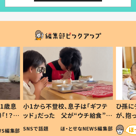
1歳息
小1から不登校、息子は「ギフテ
ひ孫に
「！？」
ッド」だった 父が“ウチ給食”を
が、抱
に「可愛
作り続ける理由とは #令和の親
「涙が
SNSで話題
ほ・とせなNEWS編集部
WS編集部
#令和の子
い」