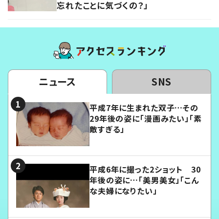
忘れたことに気づくの？」
ニュース
SNS
平成7年に生まれた双子…その
29年後の姿に「漫画みたい」「素
敵すぎる」
平成6年に撮った2ショット 30
年後の姿に…「美男美女」「こん
な夫婦になりたい」