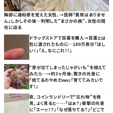
胸部に違和感を覚えた女性。→医師「異常はありませ
ん」しかしその後…判明した”まさかの病”。女性の現
在に迫る
ドラッグストアで目薬を購入→目薬とは
別に渡されたものに…180万表示「ほし
い！」「え、なにこれ！！」
“芽が出てしまったじゃがいも”を植えて
みたら…→約3ヶ月後、驚きの光景に
「捨てるのやめたｗｗ」「育ててみたいで
す！」
夜、コインランドリーで“忘れ物”を発
見。よく見ると……「はぁ？」衝撃の光景
に「エーッ！？」「なぜ落ちてる？」「どこで