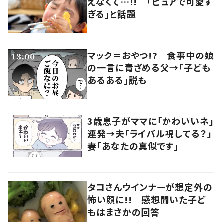
えなくて…!! 「ピュアで可愛す
ぎる」と話題
マック＝おやつ!? 食事中の娘
の一言に青ざめる父→「子ども
あるある」説も
3歳息子がママに「かわいいネ」
連発→夫「ライバル視してる？」
妻「あなたの真似です」
タコさんウインナーが想定外の
怖い顔に!! 感想聞いた子ど
もはまさかの回答