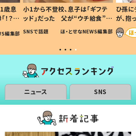
1歳息
小1から不登校、息子は「ギフテ
ひ孫に
「！？」
ッド」だった 父が“ウチ給食”を
が、抱
に「可愛
作り続ける理由とは #令和の親
「涙が
SNSで話題
ほ・とせなNEWS編集部
WS編集部
#令和の子
い」
ニュース
SNS