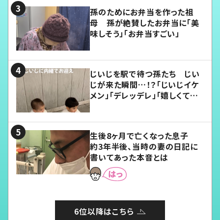
孫のためにお弁当を作った祖
母 孫が絶賛したお弁当に「美
味しそう」「お弁当すごい」
じいじを駅で待つ孫たち じい
じが来た瞬間…！？「じいじイケ
メン」「デレッデレ」「嬉しくて可
愛くてたまらない」「幸せになれ
る」
生後8ヶ月で亡くなった息子
約3年半後、当時の妻の日記に
書いてあった本音とは
6位以降はこちら