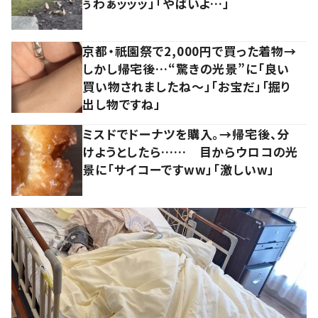
ぅわぁッッッ」「やばいよ…」
京都・祇園祭で2,000円で買った着物→
しかし帰宅後…“驚きの光景”に「良い
買い物されましたね～」「お宝だ」「掘り
出し物ですね」
ミスドでドーナツを購入。→帰宅後、分
けようとしたら…… 目からウロコの光
景に「サイコーですww」「激しいw」