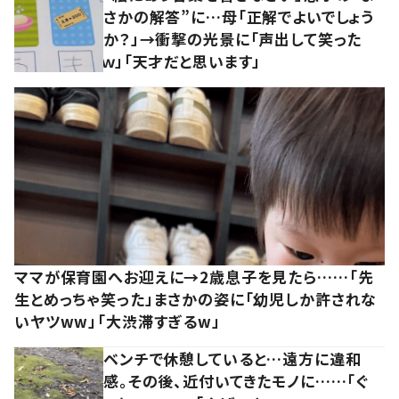
さかの解答”に…母「正解でよいでしょう
か？」→衝撃の光景に「声出して笑った
ｗ」「天才だと思います」
ママが保育園へお迎えに→2歳息子を見たら……「先
生とめっちゃ笑った」まさかの姿に「幼児しか許されな
いヤツww」「大渋滞すぎるw」
ベンチで休憩していると…遠方に違和
感。その後、近付いてきたモノに……「ぐ