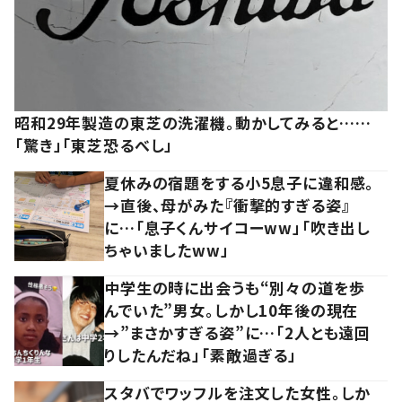
昭和29年製造の東芝の洗濯機。動かしてみると……
「驚き」「東芝恐るべし」
夏休みの宿題をする小5息子に違和感。
→直後、母がみた『衝撃的すぎる姿』
に…「息子くんサイコーww」「吹き出し
ちゃいましたww」
中学生の時に出会うも“別々の道を歩
んでいた”男女。しかし10年後の現在
→”まさかすぎる姿”に…「2人とも遠回
りしたんだね」「素敵過ぎる」
スタバでワッフルを注文した女性。しか