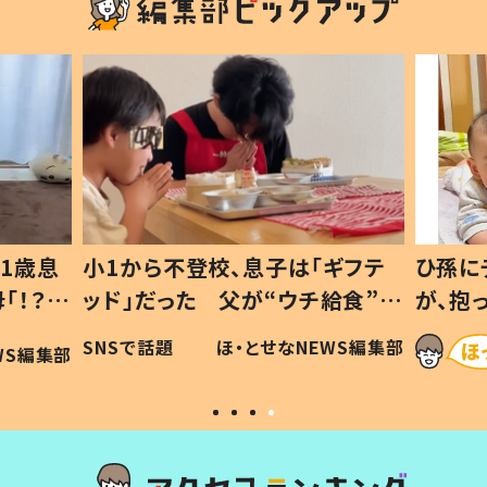
1歳息
小1から不登校、息子は「ギフテ
ひ孫に
「！？」
ッド」だった 父が“ウチ給食”を
が、抱
に「可愛
作り続ける理由とは #令和の親
「涙が
SNSで話題
ほ・とせなNEWS編集部
WS編集部
#令和の子
い」