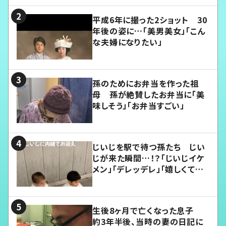
平成6年に撮った2ショット 30
年後の姿に…「美男美女」「こん
な夫婦になりたい」
孫のためにお弁当を作った祖
母 孫が絶賛したお弁当に「美
味しそう」「お弁当すごい」
じいじを駅で待つ孫たち じい
じが来た瞬間…！？「じいじイケ
メン」「デレッデレ」「嬉しくて可
愛くてたまらない」「幸せになれ
る」
生後8ヶ月で亡くなった息子
約3年半後、当時の妻の日記に