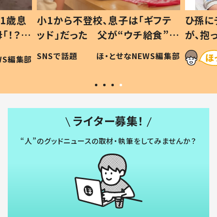
1歳息
小1から不登校、息子は「ギフテ
ひ孫に
「！？」
ッド」だった 父が“ウチ給食”を
が、抱
に「可愛
作り続ける理由とは #令和の親
「涙が
SNSで話題
ほ・とせなNEWS編集部
WS編集部
#令和の子
い」
ライター募集！
“人”のグッドニュースの取材・執筆をしてみませんか？