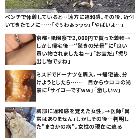
ベンチで休憩していると…遠方に違和感。その後、近付
いてきたモノに……「ぐぅわぁッッッ」「やばいよ…」
京都・祇園祭で2,000円で買った着物→
しかし帰宅後…“驚きの光景”に「良い
買い物されましたね～」「お宝だ」「掘り
出し物ですね」
ミスドでドーナツを購入。→帰宅後、分
けようとしたら…… 目からウロコの光
景に「サイコーですww」「激しいw」
胸部に違和感を覚えた女性。→医師「異
常はありません」しかしその後…判明し
た”まさかの病”。女性の現在に迫る