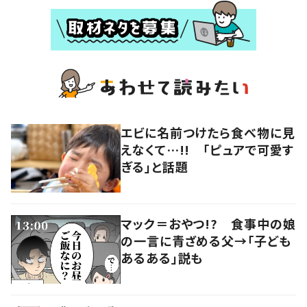
エビに名前つけたら食べ物に見
えなくて…!! 「ピュアで可愛す
ぎる」と話題
マック＝おやつ!? 食事中の娘
の一言に青ざめる父→「子ども
あるある」説も