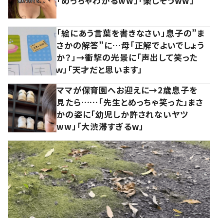
「めっちゃわかるww」「楽しそうww」
「絵にあう言葉を書きなさい」息子の”ま
さかの解答”に…母「正解でよいでしょう
か？」→衝撃の光景に「声出して笑った
ｗ」「天才だと思います」
ママが保育園へお迎えに→2歳息子を
見たら……「先生とめっちゃ笑った」まさ
かの姿に「幼児しか許されないヤツ
ww」「大渋滞すぎるw」