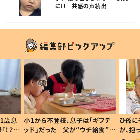
に!! 共感の声続出
1歳息
小1から不登校、息子は「ギフテ
ひ孫に
「！？」
ッド」だった 父が“ウチ給食”を
が、抱
に「可愛
作り続ける理由とは #令和の親
「涙が