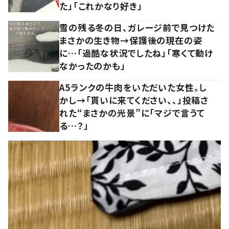
た」「これかなり好き」
雪の残る冬の日、ガレージ前で見つけた
まさかの生き物→保護後の現在の姿
に…「過酷な状況でしたね」「寒くて動け
なかったのかも」
A5ランクの牛肉をいただいた女性。し
かし→「貰いに来てください、、」投稿さ
れた“まさかの光景”に「マジで言うて
る…？」