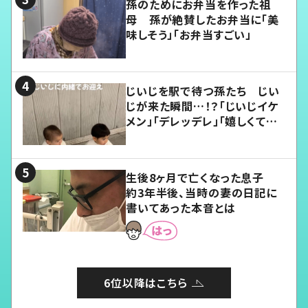
孫のためにお弁当を作った祖
母 孫が絶賛したお弁当に「美
味しそう」「お弁当すごい」
じいじを駅で待つ孫たち じい
じが来た瞬間…！？「じいじイケ
メン」「デレッデレ」「嬉しくて可
愛くてたまらない」「幸せになれ
る」
生後8ヶ月で亡くなった息子
約3年半後、当時の妻の日記に
書いてあった本音とは
6位以降はこちら