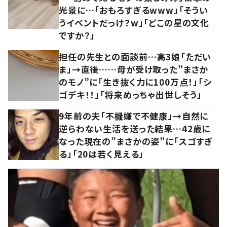
光景に…「おもろすぎるwww」「そうい
うイベントだっけ？w」「どこの星の文化
ですか？」
担任の先生との面談前…高3娘「ただい
ま」→直後……母が受け取った”まさか
のモノ”に「生き抜く力に100万点！」「シ
ゴデキ！！」「将来めっちゃ出世しそう」
9年前の夫「不機嫌で不健康」→自然に
逆らわない生活を送った結果…42歳に
なった現在の”まさかの姿”に「スゴすぎ
る」「20は若く見える」