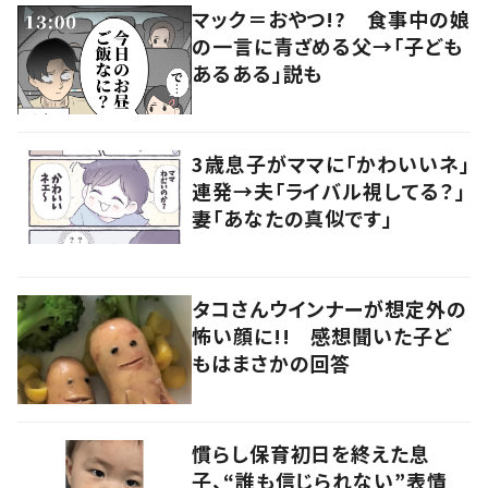
マック＝おやつ!? 食事中の娘
の一言に青ざめる父→「子ども
あるある」説も
3歳息子がママに「かわいいネ」
連発→夫「ライバル視してる？」
妻「あなたの真似です」
タコさんウインナーが想定外の
怖い顔に!! 感想聞いた子ど
もはまさかの回答
慣らし保育初日を終えた息
子、“誰も信じられない”表情