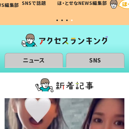
SNSで話題
ほ・とせなNEWS編集部
WS編集部
#令和の子
い」
ニュース
SNS