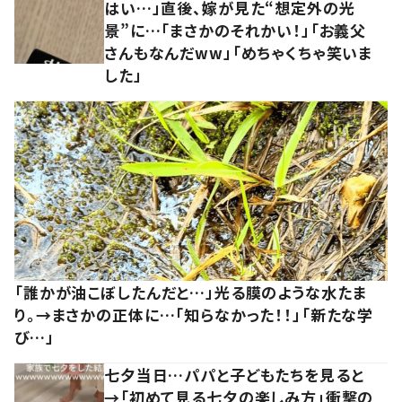
はい…」直後、嫁が見た“想定外の光
景”に…「まさかのそれかい！」「お義父
さんもなんだww」「めちゃくちゃ笑いま
した」
「誰かが油こぼしたんだと…」光る膜のような水たま
り。→まさかの正体に…「知らなかった！！」「新たな学
び…」
七夕当日…パパと子どもたちを見ると
→「初めて見る七夕の楽しみ方」衝撃の