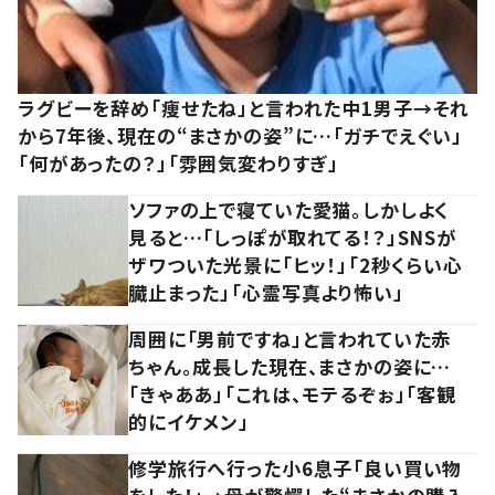
ラグビーを辞め「痩せたね」と言われた中1男子→それ
から7年後、現在の“まさかの姿”に…「ガチでえぐい」
「何があったの？」「雰囲気変わりすぎ」
ソファの上で寝ていた愛猫。しかしよく
見ると…「しっぽが取れてる！？」SNSが
ザワついた光景に「ヒッ！」「2秒くらい心
臓止まった」「心霊写真より怖い」
周囲に「男前ですね」と言われていた赤
ちゃん。成長した現在、まさかの姿に…
「きゃああ」「これは、モテるぞぉ」「客観
的にイケメン」
修学旅行へ行った小6息子「良い買い物