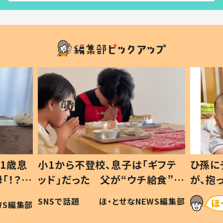
1歳息
小1から不登校、息子は「ギフテ
ひ孫に
「！？」
ッド」だった 父が“ウチ給食”を
が、抱
に「可愛
作り続ける理由とは #令和の親
「涙が
SNSで話題
ほ・とせなNEWS編集部
WS編集部
#令和の子
い」