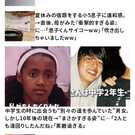
夏休みの宿題をする小5息子に違和感。
→直後、母がみた『衝撃的すぎる姿』
に…「息子くんサイコーww」「吹き出し
ちゃいましたww」
中学生の時に出会うも“別々の道を歩んでいた”男女。
しかし10年後の現在→”まさかすぎる姿”に…「2人と
も遠回りしたんだね」「素敵過ぎる」