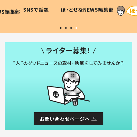
に「可愛
作り続ける理由とは #令和の親
「涙が
SNSで話題
ほ・とせなNEWS編集部
WS編集部
#令和の子
い」
ライター募集！
“人”のグッドニュースの取材・執筆をしてみませんか？
お問い合わせページへ