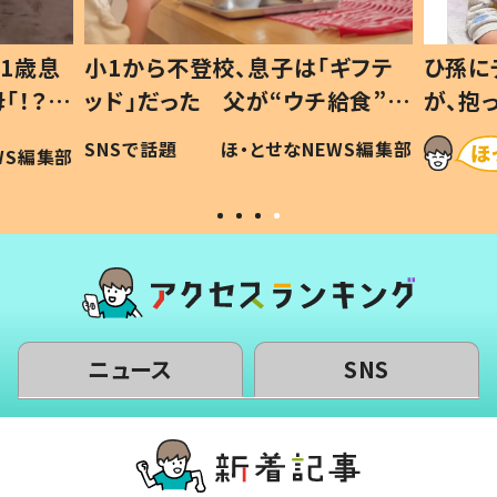
1歳息
小1から不登校、息子は「ギフテ
ひ孫に
「！？」
ッド」だった 父が“ウチ給食”を
が、抱
に「可愛
作り続ける理由とは #令和の親
「涙が
SNSで話題
ほ・とせなNEWS編集部
WS編集部
#令和の子
い」
ニュース
SNS