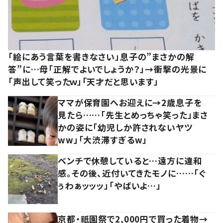
「絵にあう言葉を書きなさい」息子の”まさかの解
答”に…母「正解でよいでしょうか？」→衝撃の光景に
「声出して笑ったｗ」「天才だと思います」
ママが保育園へお迎えに→2歳息子を
見たら……「先生とめっちゃ笑った」まさ
かの姿に「幼児しか許されないヤツ
ww」「大渋滞すぎるw」
ベンチで休憩していると…遠方に違和
感。その後、近付いてきたモノに……「ぐ
ぅわぁッッッ」「やばいよ…」
京都・祇園祭で2,000円で買った着物→