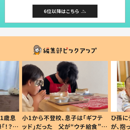
6位以降はこちら
1歳息
小1から不登校、息子は「ギフテ
ひ孫に
「！？」
ッド」だった 父が“ウチ給食”を
が、抱