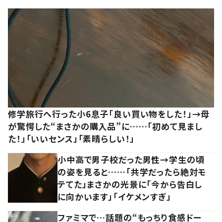
修学旅行へ行った小6息子「良い買い物をした！」→母
が驚愕した“まさかの購入品”に……「初めて見まし
た！」「いいセンス」「素晴らしい！」
小中高で男子校だった男性→学生の頃
の姿を見ると……「共学だったら絶対モ
テてた」まさかの光景に「今から告白し
に向かいます」「イケメンすぎ」
ファミマで…話題の“もっちり食感ドー