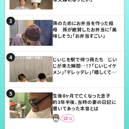
孫のためにお弁当を作った祖
母 孫が絶賛したお弁当に「美
味しそう」「お弁当すごい」
じいじを駅で待つ孫たち じい
じが来た瞬間…！？「じいじイケ
メン」「デレッデレ」「嬉しくて可
愛くてたまらない」「幸せになれ
る」
生後8ヶ月で亡くなった息子
約3年半後、当時の妻の日記に
書いてあった本音とは