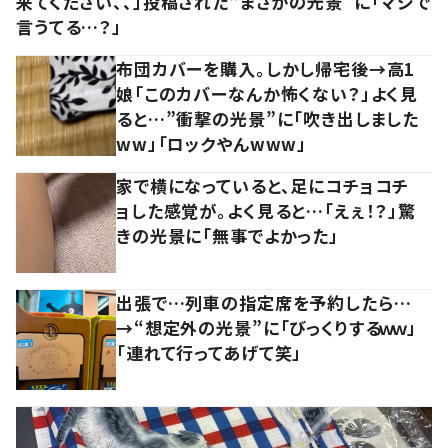
来てください、、」投稿された“まさかの光景”に「マジで
言うてる…？」
布団カバーを購入。しかし帰宅後→高1
娘「このカバーなんか怖くない？」よく見
ると…”衝撃の光景”に「吹き出しました
ww」「ロックやんwww」
家で横になっていると、足にコチョコチ
ョした感覚が。よく見ると…「えぇ！？」驚
きの光景に「無事でよかった」
出張で…列車の指定席を予約したら…
→“想定外の光景”に「びっくりするｗｗ」
「連れて行ってあげて笑」