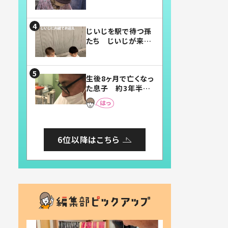
賛したお弁当に「美
味しそう」「お弁当す
ごい」
じいじを駅で待つ孫
たち じいじが来た
瞬間…！？「じいじイ
ケメン」「デレッデレ」
「嬉しくて可愛くてた
生後8ヶ月で亡くなっ
まらない」「幸せにな
た息子 約3年半
れる」
後、当時の妻の日記
に書いてあった本音
とは
6位以降はこちら