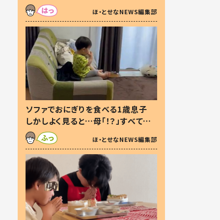
た本音とは
ほ・とせなNEWS編集部
ソファでおにぎりを食べる1歳息子
しかしよく見ると…母「！？」すべてを
察した母の投稿に「可愛いから許
ほ・とせなNEWS編集部
す！」「現行犯〜」