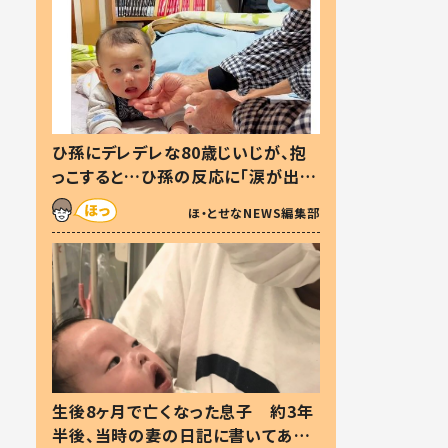
ひ孫にデレデレな80歳じいじが、抱
っこすると…ひ孫の反応に「涙が出ま
した」「可愛くて仕方ない」
ほ・とせなNEWS編集部
生後8ヶ月で亡くなった息子 約3年
半後、当時の妻の日記に書いてあっ