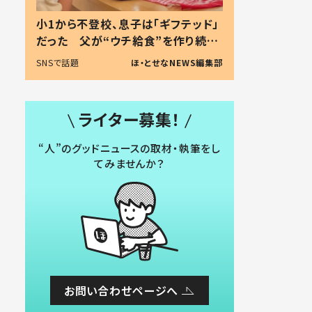
小1から不登校、息子は「ギフテッド」
だった 父が“ウチ給食”を作り続け
る理由とは #令和の親 #令和の子
SNSで話題
ほ・とせなNEWS編集部
ライター募集！
“人”のグッドニュースの取材・執筆をし
てみませんか？
お問い合わせページへ