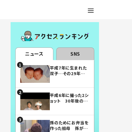
ニュース
SNS
平成7年に生まれた
双子…その29年後
の姿に「漫画みたい」
「素敵すぎる」
平成6年に撮った2シ
ョット 30年後の姿
に…「美男美女」「こ
んな夫婦になりた
い」
孫のためにお弁当を
作った祖母 孫が絶