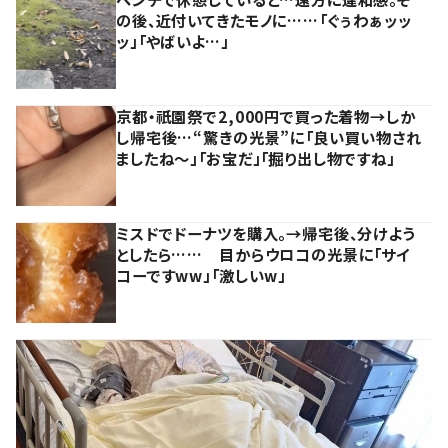
の後、近付いてきたモノに……「ぐぅわぁッッ
ッ」「やばいよ…」
京都・祇園祭で2,000円で買った着物→しか
し帰宅後…“驚きの光景”に「良い買い物され
ましたね～」「お宝だ」「掘り出し物ですね」
ミスドでドーナツを購入。→帰宅後、分けよう
としたら…… 目からウロコの光景に「サイ
コーですww」「激しいw」