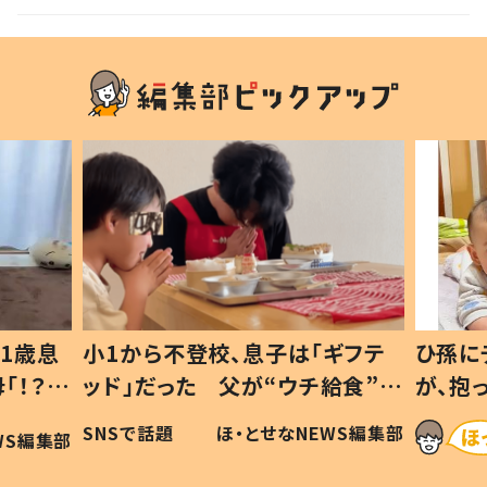
ギフテ
ひ孫にデレデレな80歳じいじ
給食”を
が、抱っこすると…ひ孫の反応に
和の親
「涙が出ました」「可愛くて仕方な
WS編集部
ほ・とせなNEWS編集部
い」