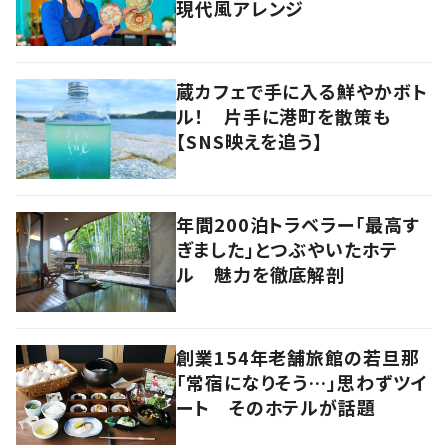
現代風アレンジ
蔵カフェで手に入る鮮やかボト
ル！ 片手に港町を散策も
【SNS映えを追う】
年間200泊トラベラー「最高す
ぎました」とつぶやいたホテ
ル 魅力を徹底解剖
創業154年老舗旅館の若旦那
「常宿になりそう…」思わずツイ
ート そのホテルが話題