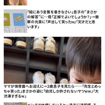
「絵にあう言葉を書きなさい」息子の”まさか
の解答”に…母「正解でよいでしょうか？」→衝
撃の光景に「声出して笑ったｗ」「天才だと思
います」
ママが保育園へお迎えに→2歳息子を見たら……「先生とめっ
ちゃ笑った」まさかの姿に「幼児しか許されないヤツww」「大
渋滞すぎるw」
ベンチで休憩していると…遠方に違和感。そ