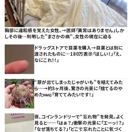
胸部に違和感を覚えた女性。→医師「異常はありません」しか
しその後…判明した”まさかの病”。女性の現在に迫る
ドラッグストアで目薬を購入→目薬とは別に
渡されたものに…180万表示「ほしい！」「え、
なにこれ！！」
“芽が出てしまったじゃがいも”を植えてみた
ら…→約3ヶ月後、驚きの光景に「捨てるのや
めたｗｗ」「育ててみたいです！」
夜、コインランドリーで“忘れ物”を発見。よく
見ると……「はぁ？」衝撃の光景に「エーッ！？」
「なぜ落ちてる？」「どこで忘れたことに気づく