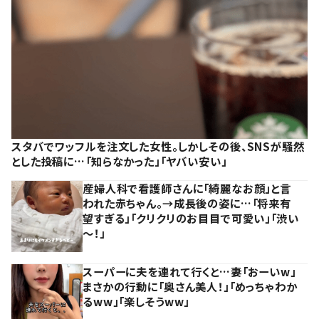
スタバでワッフルを注文した女性。しかしその後、SNSが騒然
とした投稿に…「知らなかった」「ヤバい安い」
産婦人科で看護師さんに「綺麗なお顔」と言
われた赤ちゃん。→成長後の姿に…「将来有
望すぎる」「クリクリのお目目で可愛い」「渋い
～！」
スーパーに夫を連れて行くと…妻「おーいw」
まさかの行動に「奥さん美人！」「めっちゃわか
るww」「楽しそうww」