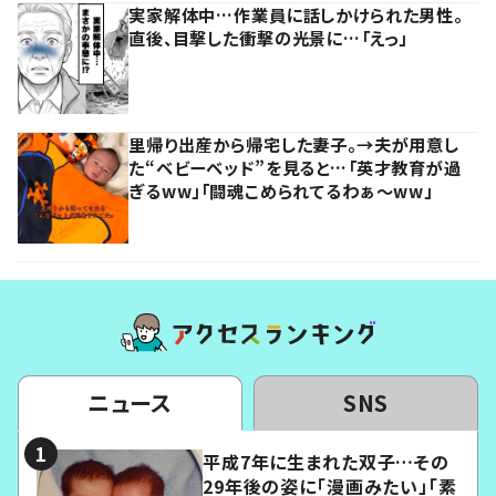
実家解体中…作業員に話しかけられた男性。
直後、目撃した衝撃の光景に…「えっ」
里帰り出産から帰宅した妻子。→夫が用意し
た“ベビーベッド”を見ると…「英才教育が過
ぎるww」「闘魂こめられてるわぁ～ww」
ニュース
SNS
平成7年に生まれた双子…その
29年後の姿に「漫画みたい」「素