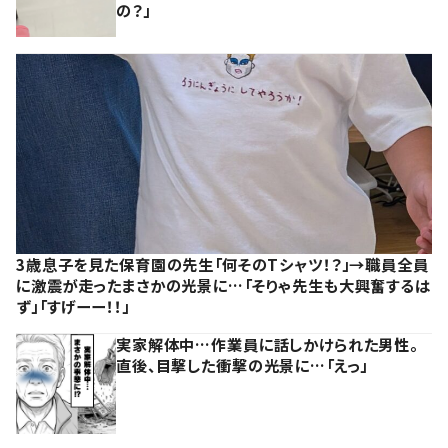
の？」
3歳息子を見た保育園の先生「何そのTシャツ！？」→職員全員
に激震が走ったまさかの光景に…「そりゃ先生も大興奮するは
ず」「すげーー！！」
実家解体中…作業員に話しかけられた男性。
直後、目撃した衝撃の光景に…「えっ」