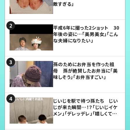
敵すぎる」
平成6年に撮った2ショット 30
年後の姿に…「美男美女」「こん
な夫婦になりたい」
孫のためにお弁当を作った祖
母 孫が絶賛したお弁当に「美
味しそう」「お弁当すごい」
じいじを駅で待つ孫たち じい
じが来た瞬間…！？「じいじイケ
メン」「デレッデレ」「嬉しくて可
愛くてたまらない」「幸せになれ
る」