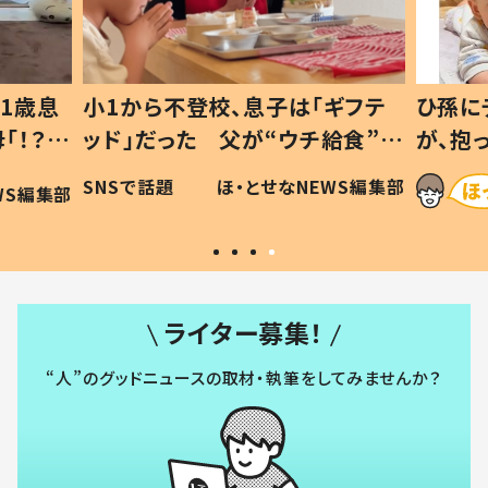
ギフテ
ひ孫にデレデレな80歳じいじ
給食”を
が、抱っこすると…ひ孫の反応に
和の親
「涙が出ました」「可愛くて仕方な
WS編集部
ほ・とせなNEWS編集部
い」
ライター募集！
“人”のグッドニュースの取材・執筆をしてみませんか？