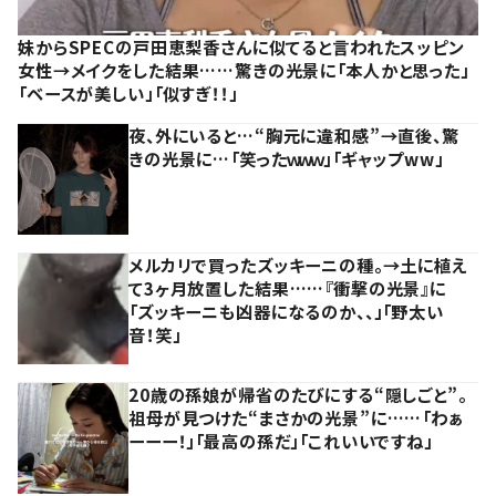
妹からSPECの戸田恵梨香さんに似てると言われたスッピン
女性→メイクをした結果……驚きの光景に「本人かと思った」
「ベースが美しい」「似すぎ！！」
夜、外にいると…“胸元に違和感”→直後、驚
きの光景に…「笑ったｗｗｗ」「ギャップww」
メルカリで買ったズッキーニの種。→土に植え
て3ヶ月放置した結果……『衝撃の光景』に
「ズッキーニも凶器になるのか、、」「野太い
音！笑」
20歳の孫娘が帰省のたびにする“隠しごと”。
祖母が見つけた“まさかの光景”に……「わぁ
ーーー！」「最高の孫だ」「これいいですね」