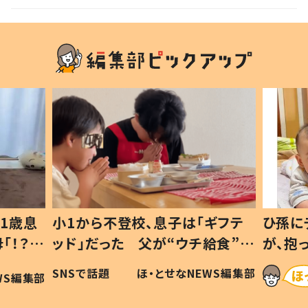
子は「ギフテ
ひ孫にデレデレな80歳じいじ
“ウチ給食”を
が、抱っこすると…ひ孫の反応に
 #令和の親
「涙が出ました」「可愛くて仕方な
せなNEWS編集部
ほ・とせなNEWS編集部
い」