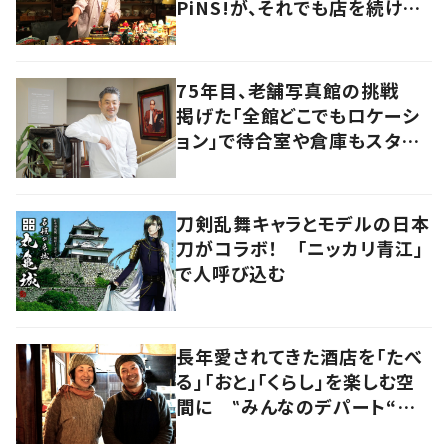
PiNS!が、それでも店を続ける
わけ
75年目、老舗写真館の挑戦
掲げた「全館どこでもロケーシ
ョン」で待合室や倉庫もスタジ
オに 香川・高松市
刀剣乱舞キャラとモデルの日本
刀がコラボ！ 「ニッカリ青江」
で人呼び込む
長年愛されてきた酒店を「たべ
る」「おと」「くらし」を楽しむ空
間に ‟みんなのデパート“の
魅力に迫る！