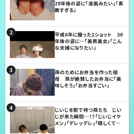
29年後の姿に「漫画みたい」「素
敵すぎる」
平成6年に撮った2ショット 30
年後の姿に…「美男美女」「こん
な夫婦になりたい」
孫のためにお弁当を作った祖
母 孫が絶賛したお弁当に「美
味しそう」「お弁当すごい」
じいじを駅で待つ孫たち じい
じが来た瞬間…！？「じいじイケ
メン」「デレッデレ」「嬉しくて可
愛くてたまらない」「幸せになれ