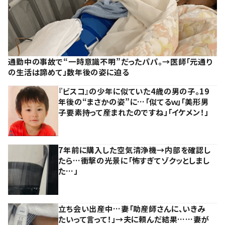
通勤中の事故で“一時意識不明”だったパパ。→医師「元通り
の生活は諦めて」数年後の姿に迫る
『ビスコ』の少年に似ていた4歳の男の子。19
年後の“まさかの姿”に…「似てるｗ」「美形男
子要素持って産まれたのですね」「イケメン！」
7年前に購入した空気清浄機→内部を確認し
たら…衝撃の光景に「怖すぎてゾクッとしまし
た…」
立ち会い出産中…妻「助産師さんに、いきみ
たいって言って！」→夫に頼んだ結果……妻が