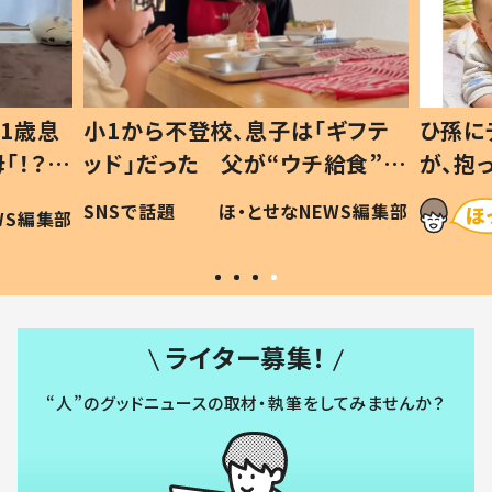
ギフテ
ひ孫にデレデレな80歳じいじ
給食”を
が、抱っこすると…ひ孫の反応に
和の親
「涙が出ました」「可愛くて仕方な
WS編集部
ほ・とせなNEWS編集部
い」
ライター募集！
“人”のグッドニュースの取材・執筆をしてみませんか？