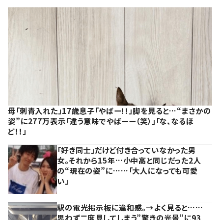
母「刺青入れた」17歳息子「やばー！！」脚を見ると…“まさかの
姿”に277万表示「違う意味でやばーー（笑）」「な、なるほ
ど！！」
「好き同士」だけど付き合っていなかった男
女。それから15年…小中高と同じだった2人
の“現在の姿”に……「大人になっても可愛
い」
駅の電光掲示板に違和感。→よく見ると……
思わず二度見してしまう”驚きの光景”に93