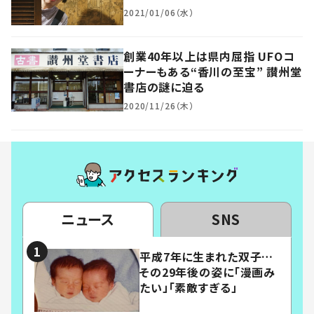
2021/01/06（水）
創業40年以上は県内屈指 UFOコ
ーナーもある“香川の至宝” 讃州堂
書店の謎に迫る
2020/11/26（木）
ニュース
SNS
平成7年に生まれた双子…
その29年後の姿に「漫画み
たい」「素敵すぎる」