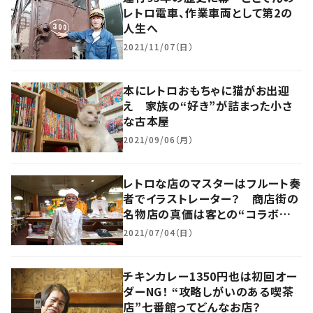
レトロ電車、作業車両として第2の
人生へ
2021/11/07（日）
本にレトロおもちゃに猫がお出迎
え 家族の“好き”が詰まった小さ
な古本屋
2021/09/06（月）
レトロな店のマスターはフルート奏
者でイラストレーター？ 商店街の
名物店の真価は客との“コラボレー
ション”にあった 大阪・天王寺区
2021/07/04（日）
チキンカレー1350円也は初回オー
ダーNG！ “攻略しがいのある喫茶
店”七番館ってどんなお店？