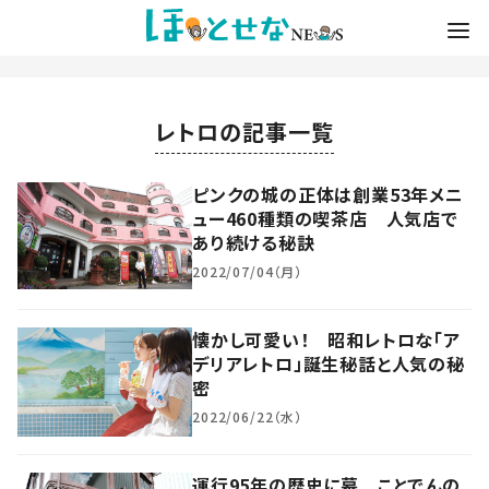
レトロの記事一覧
ピンクの城の正体は創業53年メニ
ュー460種類の喫茶店 人気店で
あり続ける秘訣
2022/07/04（月）
懐かし可愛い！ 昭和レトロな「ア
デリアレトロ」誕生秘話と人気の秘
密
2022/06/22（水）
運行95年の歴史に幕 ことでんの