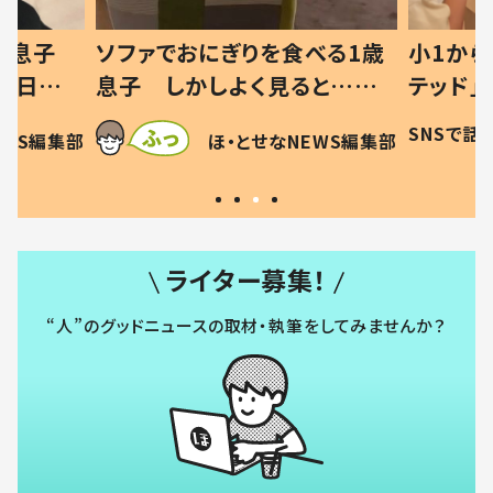
ぎりを食べる1歳
小1から不登校、息子は「ギフ
よく見ると…母
テッド」だった 父が“ウチ給
てを察した母の投稿
食”を作り続ける理由とは #令
SNSで話題
ほ・とせなNEWS編集部
・とせなNEWS編集部
許す！」「現行
和の親 #令和の子
ライター募集！
“人”のグッドニュースの取材・執筆をしてみませんか？