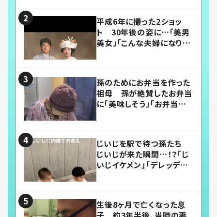
平成6年に撮った2ショッ
ト 30年後の姿に…「美男
美女」「こんな夫婦になりた
い」
孫のためにお弁当を作った
祖母 孫が絶賛したお弁当
に「美味しそう」「お弁当すご
い」
じいじを駅で待つ孫たち
じいじが来た瞬間…！？「じ
いじイケメン」「デレッデレ」
「嬉しくて可愛くてたまらな
い」「幸せになれる」
生後8ヶ月で亡くなった息
子 約3年半後、当時の妻