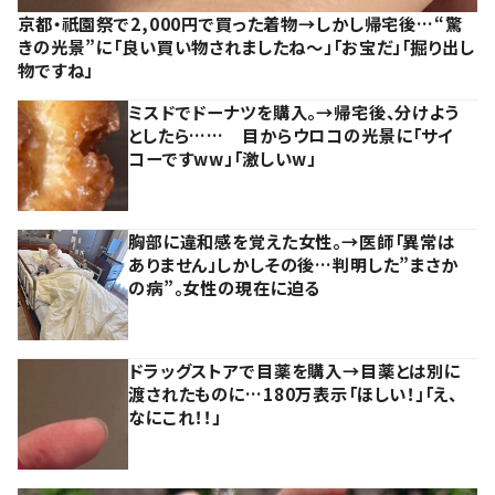
京都・祇園祭で2,000円で買った着物→しかし帰宅後…“驚
きの光景”に「良い買い物されましたね～」「お宝だ」「掘り出し
物ですね」
ミスドでドーナツを購入。→帰宅後、分けよう
としたら…… 目からウロコの光景に「サイ
コーですww」「激しいw」
胸部に違和感を覚えた女性。→医師「異常は
ありません」しかしその後…判明した”まさか
の病”。女性の現在に迫る
ドラッグストアで目薬を購入→目薬とは別に
渡されたものに…180万表示「ほしい！」「え、
なにこれ！！」