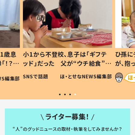
ギフテ
ひ孫にデレデレな80歳じいじ
給食”を
が、抱っこすると…ひ孫の反応に
和の親
「涙が出ました」「可愛くて仕方な
WS編集部
ほ・とせなNEWS編集部
い」
ライター募集！
“人”のグッドニュースの取材・執筆をしてみませんか？