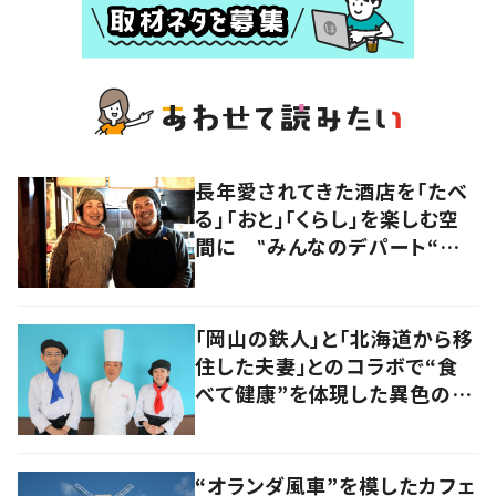
長年愛されてきた酒店を「たべ
る」「おと」「くらし」を楽しむ空
間に ‟みんなのデパート“の
魅力に迫る！
「岡山の鉄人」と「北海道から移
住した夫妻」とのコラボで“食
べて健康”を体現した異色のカ
フェ
“オランダ風車”を模したカフェ