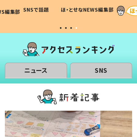
和の親
「涙が出ました」「可愛くて仕方な
WS編集部
ほ・とせなNEWS編集部
い」
ニュース
SNS