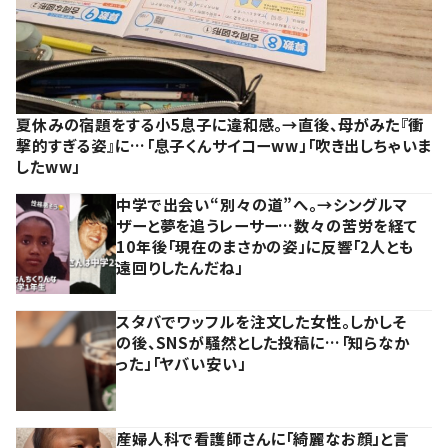
夏休みの宿題をする小5息子に違和感。→直後、母がみた『衝
撃的すぎる姿』に…「息子くんサイコーww」「吹き出しちゃいま
したww」
中学で出会い“別々の道”へ。→シングルマ
ザーと夢を追うレーサー…数々の苦労を経て
10年後「現在のまさかの姿」に反響「2人とも
遠回りしたんだね」
スタバでワッフルを注文した女性。しかしそ
の後、SNSが騒然とした投稿に…「知らなか
った」「ヤバい安い」
産婦人科で看護師さんに「綺麗なお顔」と言