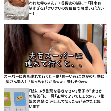
われた赤ちゃん。→成長後の姿に…「将来有
望すぎる」「クリクリのお目目で可愛い」「渋い
～！」
スーパーに夫を連れて行くと…妻「おーいw」まさかの行動に
「奥さん美人！」「めっちゃわかるww」「楽しそうww」
「絵にあう言葉を書きなさい」息子の”まさか
の解答”に…母「正解でよいでしょうか？」→衝
撃の光景に「声出して笑ったｗ」「天才だと思
います」