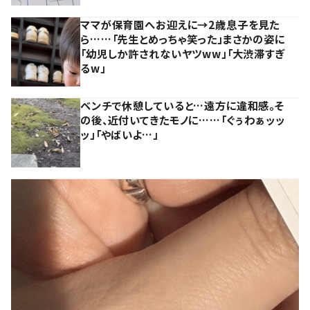
ママが保育園へお迎えに→2歳息子を見た
ら……「先生とめっちゃ笑った」まさかの姿に
「幼児しか許されないヤツww」「大渋滞すぎ
るw」
ベンチで休憩していると…遠方に違和感。そ
の後、近付いてきたモノに……「ぐぅわぁッッ
ッ」「やばいよ…」