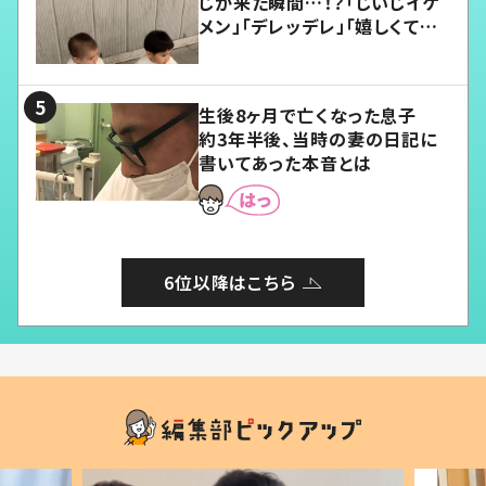
じが来た瞬間…！？「じいじイケ
メン」「デレッデレ」「嬉しくて可
愛くてたまらない」「幸せになれ
る」
生後8ヶ月で亡くなった息子
約3年半後、当時の妻の日記に
書いてあった本音とは
6位以降はこちら