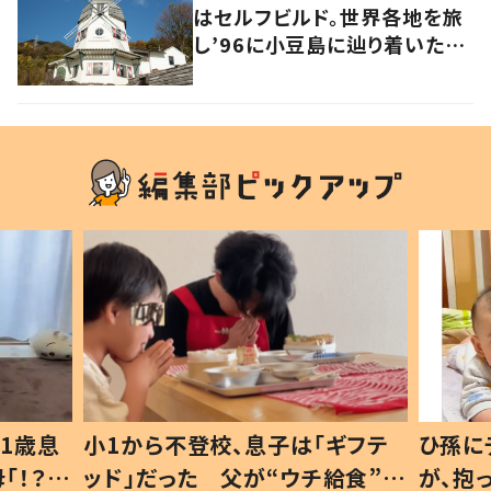
はセルフビルド。世界各地を旅
し’96に小豆島に辿り着いた家
族の軌跡とこれから。
ギフテ
ひ孫にデレデレな80歳じいじ
給食”を
が、抱っこすると…ひ孫の反応に