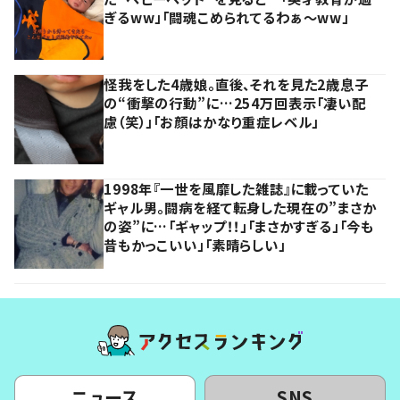
ぎるww」「闘魂こめられてるわぁ～ww」
怪我をした4歳娘。直後、それを見た2歳息子
の“衝撃の行動”に…254万回表示「凄い配
慮（笑）」「お顔はかなり重症レベル」
1998年『一世を風靡した雑誌』に載っていた
ギャル男。闘病を経て転身した現在の”まさか
の姿”に…「ギャップ！！」「まさかすぎる」「今も
昔もかっこいい」「素晴らしい」
ニュース
SNS