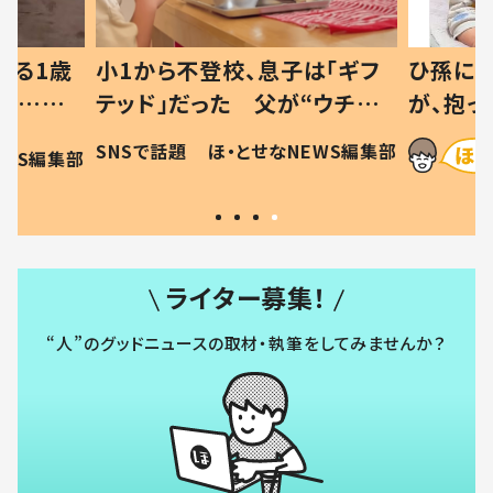
べる1歳
小1から不登校、息子は「ギフ
ひ孫にデ
と…母
テッド」だった 父が“ウチ給
が、抱っ
母の投稿
食”を作り続ける理由とは #令
に「涙が
SNSで話題
ほ・とせなNEWS編集部
EWS編集部
「現行
和の親 #令和の子
方ない」
ライター募集！
“人”のグッドニュースの取材・執筆をしてみませんか？