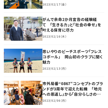
2023/02/17（金）
がんで余命2か月宣告の経験経
て 「生きる力」と「社会の幸せ」を
叶える保育に尽力
2023/02/16（木）
思いやりのビーチスポーツ「フレス
コボール」 岡山初のクラブに聞く
魅力
2023/02/13（月）
市外局番“0867”コンセプトのブラ
ンドが3周年で迎えた転機 「地元
への恩返し」から「自分らしさの追
求」へ
2023/02/06（月）