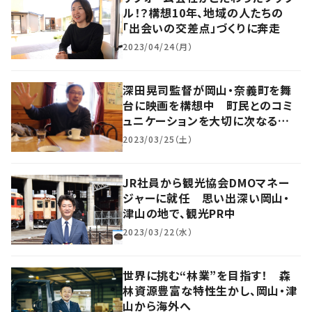
ル！？構想10年、地域の人たちの
「出会いの交差点」づくりに奔走
2023/04/24（月）
深田晃司監督が岡山・奈義町を舞
台に映画を構想中 町民とのコミ
ュニケーションを大切に次なる作
品を
2023/03/25（土）
JR社員から観光協会DMOマネー
ジャーに就任 思い出深い岡山・
津山の地で、観光PR中
2023/03/22（水）
世界に挑む“林業”を目指す！ 森
林資源豊富な特性生かし、岡山・津
山から海外へ