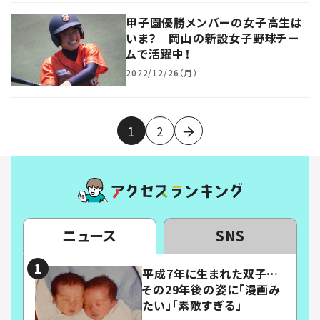
甲子園優勝メンバーの女子高生は
いま？ 岡山の新設女子野球チー
ムで活躍中！
2022/12/26（月）
1
2
ニュース
SNS
平成7年に生まれた双子…
その29年後の姿に「漫画み
たい」「素敵すぎる」