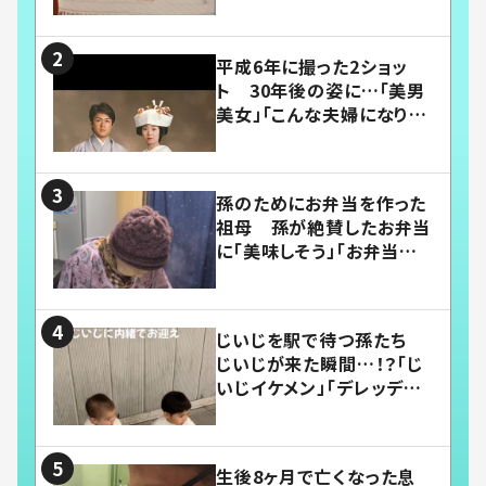
平成6年に撮った2ショッ
ト 30年後の姿に…「美男
美女」「こんな夫婦になりた
い」
孫のためにお弁当を作った
祖母 孫が絶賛したお弁当
に「美味しそう」「お弁当すご
い」
じいじを駅で待つ孫たち
じいじが来た瞬間…！？「じ
いじイケメン」「デレッデレ」
「嬉しくて可愛くてたまらな
い」「幸せになれる」
生後8ヶ月で亡くなった息