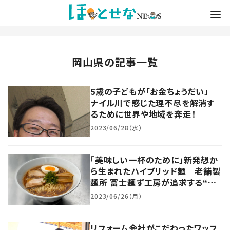
岡山県の記事一覧
5歳の子どもが「お金ちょうだい」
ナイル川で感じた理不尽を解消す
るために世界や地域を奔走！
2023/06/28（水）
「美味しい一杯のために」新発想か
ら生まれたハイブリッド麺 老舗製
麺所 冨士麵ず工房が追求する“麺
の道”
2023/06/26（月）
リフォーム会社がこだわったワッフ