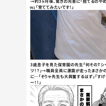
→約3ヶ月後、驚きの光景に「捨てるのや
ｗ」「育ててみたいです！」
3歳息子を見た保育園の先生「何そのTシ
ツ！？」→職員全員に激震が走ったまさか
に…「そりゃ先生も大興奮するはず」「すげ
ー！！」