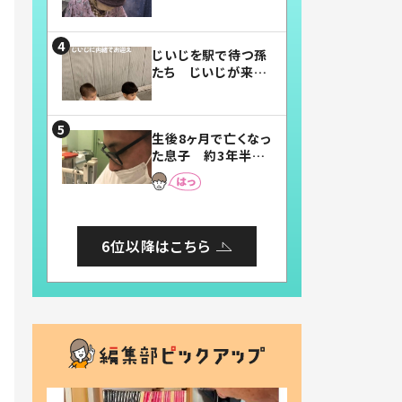
賛したお弁当に「美
味しそう」「お弁当す
ごい」
じいじを駅で待つ孫
たち じいじが来た
瞬間…！？「じいじイ
ケメン」「デレッデレ」
「嬉しくて可愛くてた
生後8ヶ月で亡くなっ
まらない」「幸せにな
た息子 約3年半
れる」
後、当時の妻の日記
に書いてあった本音
とは
6位以降はこちら