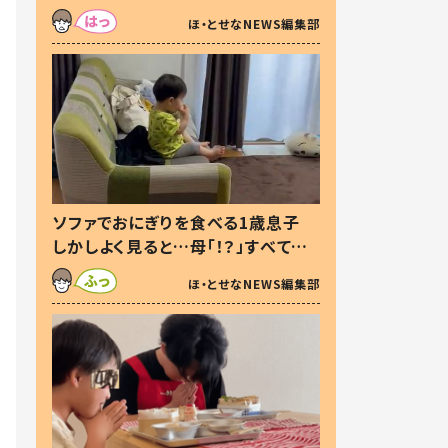
た本音とは
ほ・とせなNEWS編集部
ソファでおにぎりを食べる1歳息子
しかしよく見ると…母「！？」すべてを
察した母の投稿に「可愛いから許
ほ・とせなNEWS編集部
す！」「現行犯〜」