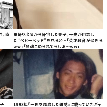
性。直
里帰り出産から帰宅した妻子。→夫が用意し
た“ベビーベッド”を見ると…「英才教育が過ぎる
ww」「闘魂こめられてるわぁ～ww」
息子
1998年『一世を風靡した雑誌』に載っていたギャ