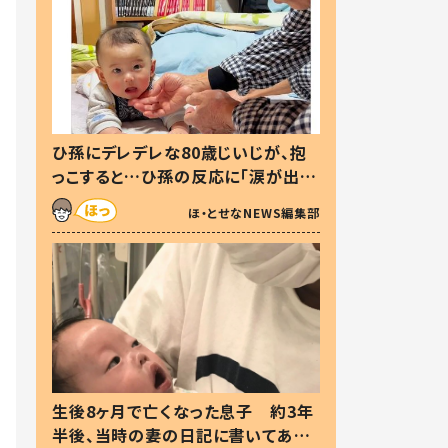
ひ孫にデレデレな80歳じいじが、抱
っこすると…ひ孫の反応に「涙が出ま
した」「可愛くて仕方ない」
ほ・とせなNEWS編集部
生後8ヶ月で亡くなった息子 約3年
半後、当時の妻の日記に書いてあっ