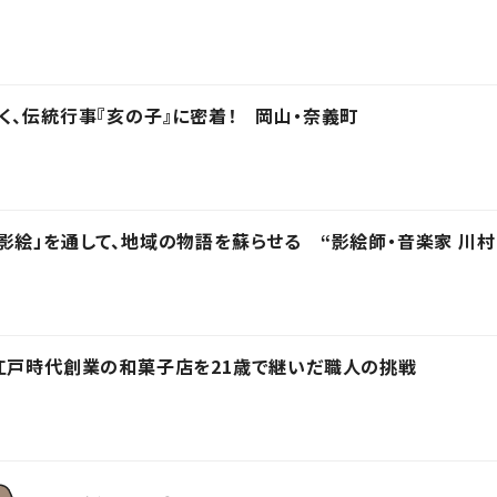
く、伝統行事『亥の子』に密着！ 岡山・奈義町
影絵」を通して、地域の物語を蘇らせる “影絵師・音楽家 川村
江戸時代創業の和菓子店を21歳で継いだ職人の挑戦