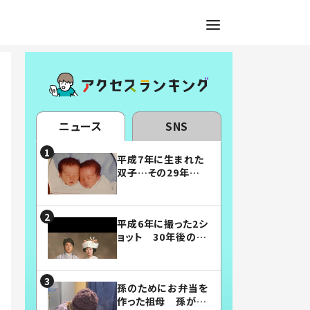
ニュース
SNS
平成7年に生まれた
双子…その29年後
の姿に「漫画みたい」
「素敵すぎる」
平成6年に撮った2シ
ョット 30年後の姿
に…「美男美女」「こ
んな夫婦になりた
い」
孫のためにお弁当を
作った祖母 孫が絶