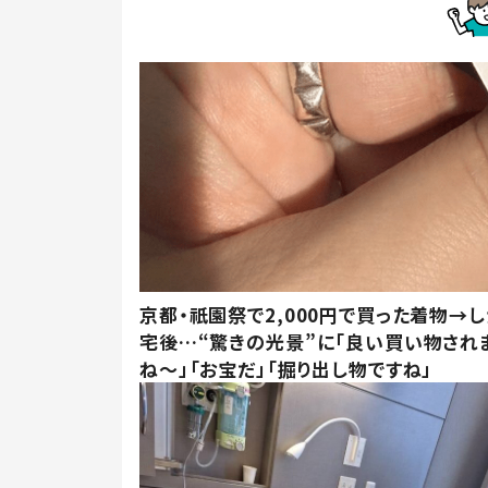
京都・祇園祭で2,000円で買った着物→
宅後…“驚きの光景”に「良い買い物され
ね～」「お宝だ」「掘り出し物ですね」