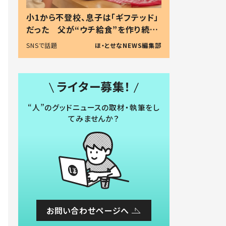
小1から不登校、息子は「ギフテッド」
だった 父が“ウチ給食”を作り続け
る理由とは #令和の親 #令和の子
SNSで話題
ほ・とせなNEWS編集部
ライター募集！
“人”のグッドニュースの取材・執筆をし
てみませんか？
お問い合わせページへ