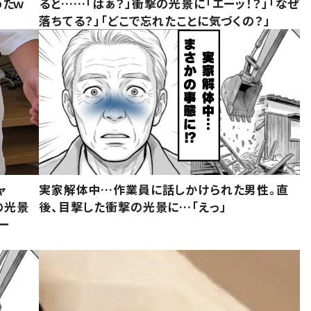
めたｗ
ると……「はぁ？」衝撃の光景に「エーッ！？」「なぜ
落ちてる？」「どこで忘れたことに気づくの？」
ャ
実家解体中…作業員に話しかけられた男性。直
の光景
後、目撃した衝撃の光景に…「えっ」
ー