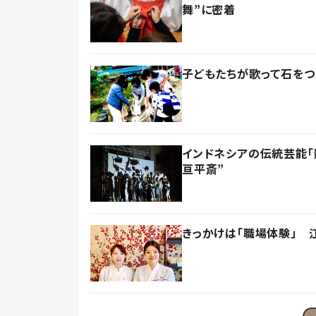
舞”に密着
子どもたちが歌って石をつ
インドネシアの伝統芸能「
亘平斎”
きっかけは「職場体験」 