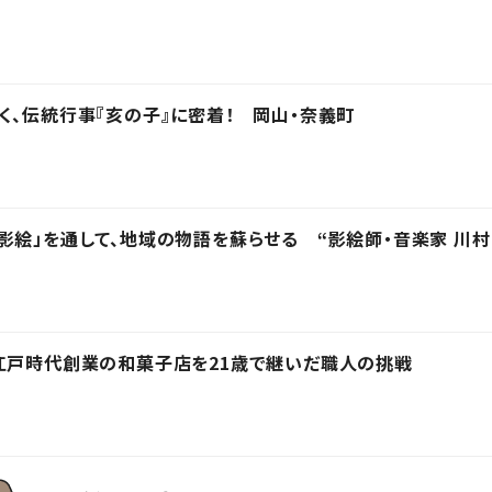
く、伝統行事『亥の子』に密着！ 岡山・奈義町
影絵」を通して、地域の物語を蘇らせる “影絵師・音楽家 川村
江戸時代創業の和菓子店を21歳で継いだ職人の挑戦