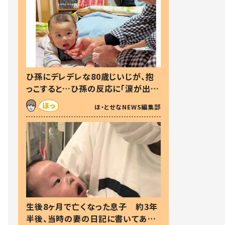
ひ孫にデレデレな80歳じいじが、抱
っこすると…ひ孫の反応に「涙が出ま
した」「可愛くて仕方ない」
ほ・とせなNEWS編集部
生後8ヶ月で亡くなった息子 約3年
半後、当時の妻の日記に書いてあっ