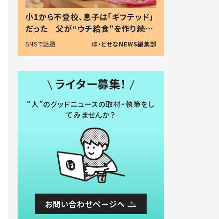
小1から不登校、息子は「ギフテッド」
だった 父が“ウチ給食”を作り続け
る理由とは #令和の親 #令和の子
SNSで話題
ほ・とせなNEWS編集部
ライター募集！
“人”のグッドニュースの取材・執筆をし
てみませんか？
お問い合わせページへ