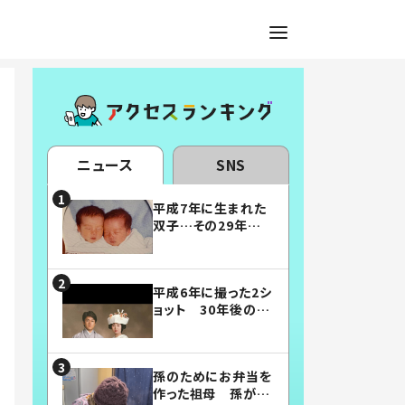
ニュース
SNS
平成7年に生まれた
双子…その29年後
の姿に「漫画みたい」
「素敵すぎる」
平成6年に撮った2シ
ョット 30年後の姿
に…「美男美女」「こ
んな夫婦になりた
い」
孫のためにお弁当を
作った祖母 孫が絶