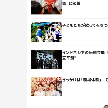
舞”に密着
子どもたちが歌って石をつ
インドネシアの伝統芸能「
亘平斎”
きっかけは「職場体験」 