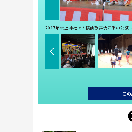
2017年松上神社での横仙歌舞伎四季の公演「
この