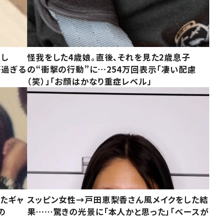
意し
怪我をした4歳娘。直後、それを見た2歳息子
が過ぎる
の“衝撃の行動”に…254万回表示「凄い配慮
（笑）」「お顔はかなり重症レベル」
いたギャ
スッピン女性→戸田恵梨香さん風メイクをした結
の
果……驚きの光景に「本人かと思った」「ベースが