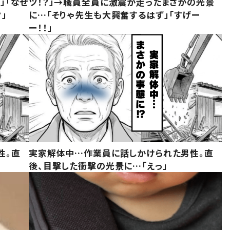
」「なぜ
ツ！？」→職員全員に激震が走ったまさかの光景
」
に…「そりゃ先生も大興奮するはず」「すげー
ー！！」
性。直
実家解体中…作業員に話しかけられた男性。直
後、目撃した衝撃の光景に…「えっ」