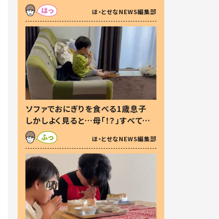
た本音とは
ほ・とせなNEWS編集部
ソファでおにぎりを食べる1歳息子
しかしよく見ると…母「！？」すべてを
察した母の投稿に「可愛いから許
ほ・とせなNEWS編集部
す！」「現行犯〜」