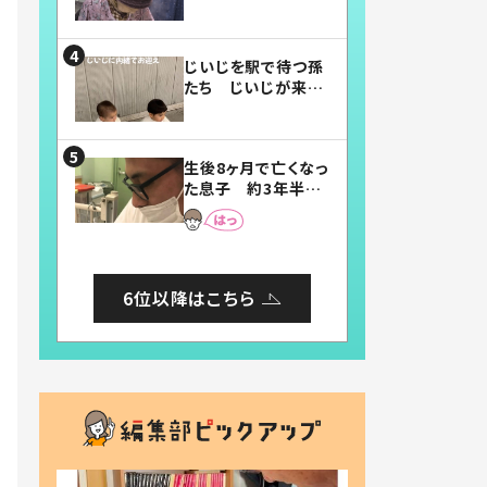
賛したお弁当に「美
味しそう」「お弁当す
ごい」
じいじを駅で待つ孫
たち じいじが来た
瞬間…！？「じいじイ
ケメン」「デレッデレ」
「嬉しくて可愛くてた
生後8ヶ月で亡くなっ
まらない」「幸せにな
た息子 約3年半
れる」
後、当時の妻の日記
に書いてあった本音
とは
6位以降はこちら