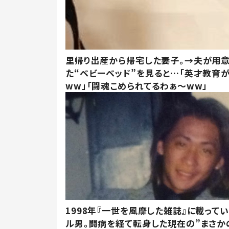
里帰り出産から帰宅した妻子。→夫が用
た“ベビーベッド”を見ると…「英才教育
ww」「闘魂こめられてるわぁ～ww」
1998年『一世を風靡した雑誌』に載って
ル男。闘病を経て転身した現在の”まさか