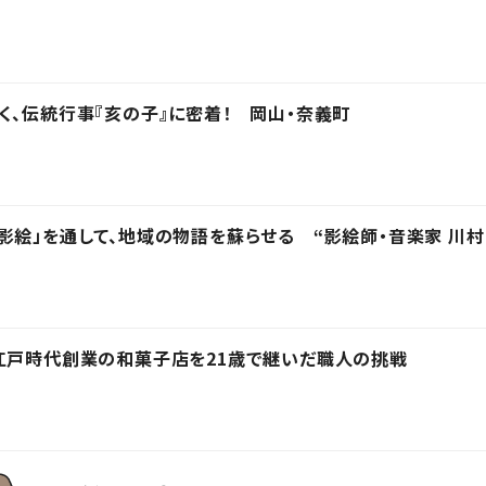
く、伝統行事『亥の子』に密着！ 岡山・奈義町
影絵」を通して、地域の物語を蘇らせる “影絵師・音楽家 川村
江戸時代創業の和菓子店を21歳で継いだ職人の挑戦