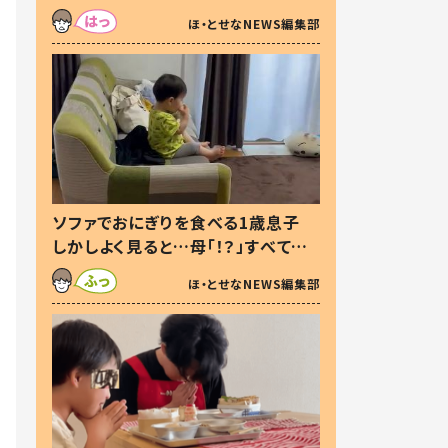
た本音とは
ほ・とせなNEWS編集部
ソファでおにぎりを食べる1歳息子
しかしよく見ると…母「！？」すべてを
察した母の投稿に「可愛いから許
ほ・とせなNEWS編集部
す！」「現行犯〜」