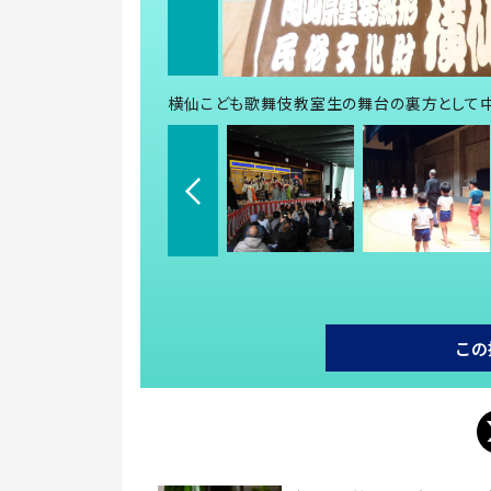
横仙こども歌舞伎教室生の舞台の裏方として
この