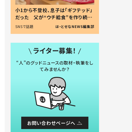
小1から不登校、息子は「ギフテッド」
だった 父が“ウチ給食”を作り続け
る理由とは #令和の親 #令和の子
SNSで話題
ほ・とせなNEWS編集部
ライター募集！
“人”のグッドニュースの取材・執筆をし
てみませんか？
お問い合わせページへ