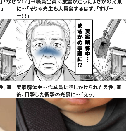
」「なぜ
ツ！？」→職員全員に激震が走ったまさかの光景
」
に…「そりゃ先生も大興奮するはず」「すげー
ー！！」
性。直
実家解体中…作業員に話しかけられた男性。直
後、目撃した衝撃の光景に…「えっ」