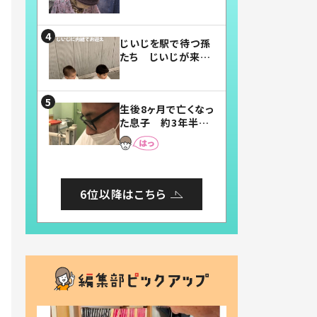
賛したお弁当に「美
味しそう」「お弁当す
ごい」
じいじを駅で待つ孫
たち じいじが来た
瞬間…！？「じいじイ
ケメン」「デレッデレ」
「嬉しくて可愛くてた
生後8ヶ月で亡くなっ
まらない」「幸せにな
た息子 約3年半
れる」
後、当時の妻の日記
に書いてあった本音
とは
6位以降はこちら