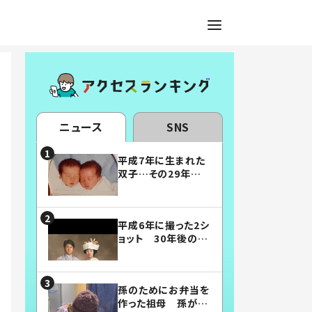
ニュース
SNS
平成7年に生まれた
双子…その29年後
の姿に「漫画みたい」
「素敵すぎる」
平成6年に撮った2シ
ョット 30年後の姿
に…「美男美女」「こ
んな夫婦になりた
い」
孫のためにお弁当を
作った祖母 孫が絶