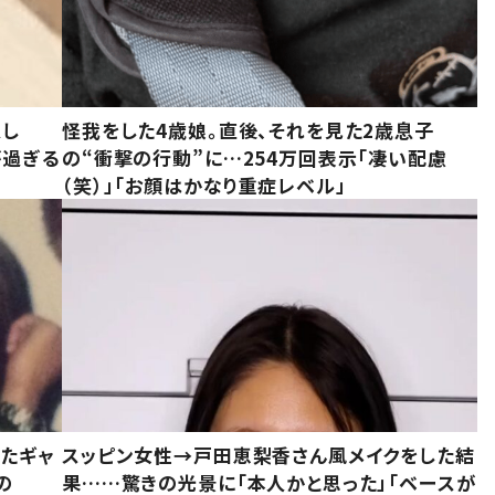
意し
怪我をした4歳娘。直後、それを見た2歳息子
が過ぎる
の“衝撃の行動”に…254万回表示「凄い配慮
（笑）」「お顔はかなり重症レベル」
いたギャ
スッピン女性→戸田恵梨香さん風メイクをした結
の
果……驚きの光景に「本人かと思った」「ベースが