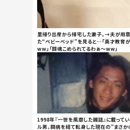
里帰り出産から帰宅した妻子。→夫が用
た“ベビーベッド”を見ると…「英才教育
ww」「闘魂こめられてるわぁ～ww」
1998年『一世を風靡した雑誌』に載って
ル男。闘病を経て転身した現在の”まさか