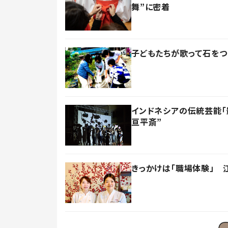
舞”に密着
子どもたちが歌って石をつ
インドネシアの伝統芸能「
亘平斎”
きっかけは「職場体験」 