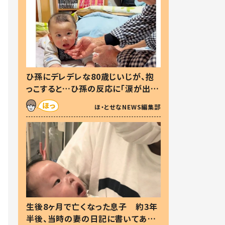
ひ孫にデレデレな80歳じいじが、抱
っこすると…ひ孫の反応に「涙が出ま
した」「可愛くて仕方ない」
ほ・とせなNEWS編集部
生後8ヶ月で亡くなった息子 約3年
半後、当時の妻の日記に書いてあっ