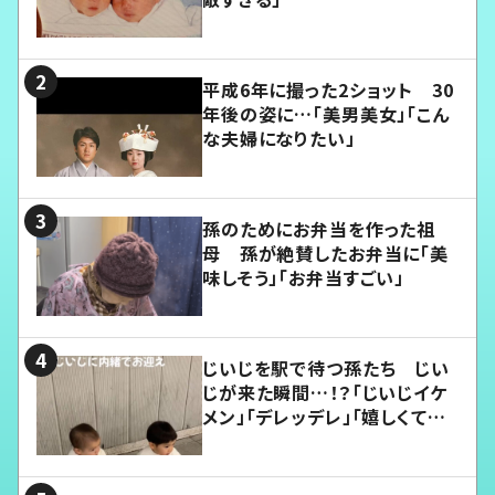
平成6年に撮った2ショット 30
年後の姿に…「美男美女」「こん
な夫婦になりたい」
孫のためにお弁当を作った祖
母 孫が絶賛したお弁当に「美
味しそう」「お弁当すごい」
じいじを駅で待つ孫たち じい
じが来た瞬間…！？「じいじイケ
メン」「デレッデレ」「嬉しくて可
愛くてたまらない」「幸せになれ
る」