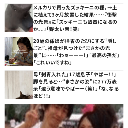
メルカリで買ったズッキーニの種。→土
に植えて3ヶ月放置した結果……『衝撃
の光景』に「ズッキーニも凶器になるの
か、、」「野太い音！笑」
20歳の孫娘が帰省のたびにする“隠し
ごと”。祖母が見つけた“まさかの光
景”に……「わぁーーー！」「最高の孫だ」
「これいいですね」
母「刺青入れた」17歳息子「やばー！！」
脚を見ると…“まさかの姿”に277万表
示「違う意味でやばーー（笑）」「な、なる
ほど！！」