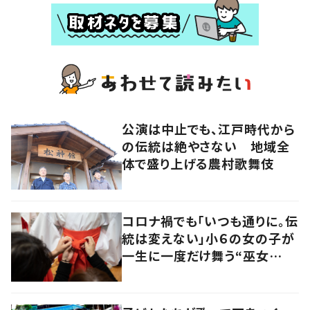
公演は中止でも、江戸時代から
の伝統は絶やさない 地域全
体で盛り上げる農村歌舞伎
コロナ禍でも「いつも通りに。伝
統は変えない」小６の女の子が
一生に一度だけ舞う“巫女
舞”に密着