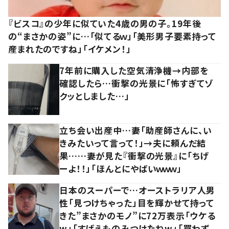
『ビスコ』の少年に似ていた4歳の男の子。19年後
の“まさかの姿”に…「似てるｗ」「美形男子要素持って
産まれたのですね」「イケメン！」
7年前に購入した空気清浄機→内部を
確認したら…衝撃の光景に「怖すぎてゾ
クッとしました…」
立ち会い出産中…妻「助産師さんに、い
きみたいって言って！」→夫に頼んだ結
果……妻が見た『衝撃の光景』に「ちげ
ーよ！！」「ほんとにやばいｗｗｗ」
日本のスーパーで…オーストラリア人男
性「見つけちゃった」目を輝かせて持って
きた”まさかのモノ”に72万表示「ウケる
w」「すげえものみつけたねw」「買わず