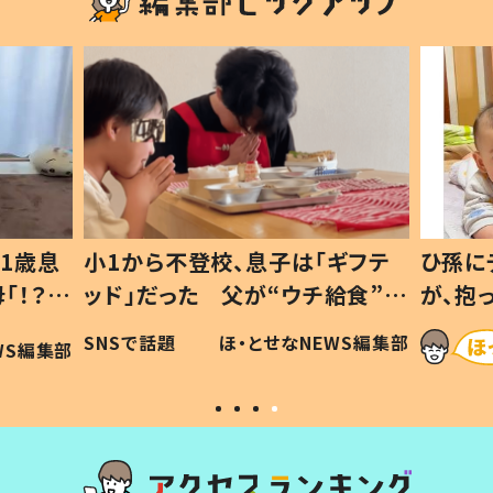
1歳息
小1から不登校、息子は「ギフテ
ひ孫に
「！？」
ッド」だった 父が“ウチ給食”を
が、抱
に「可愛
作り続ける理由とは #令和の親
「涙が
SNSで話題
ほ・とせなNEWS編集部
WS編集部
#令和の子
い」