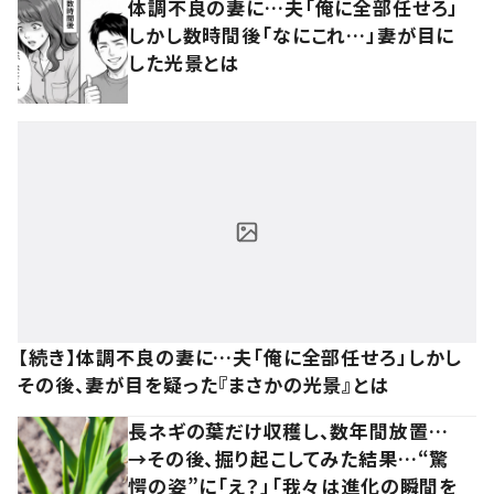
体調不良の妻に…夫「俺に全部任せろ」
しかし数時間後「なにこれ…」妻が目に
した光景とは
【続き】体調不良の妻に…夫「俺に全部任せろ」しかし
その後、妻が目を疑った『まさかの光景』とは
長ネギの葉だけ収穫し、数年間放置…
→その後、掘り起こしてみた結果…“驚
愕の姿”に「え？」「我々は進化の瞬間を