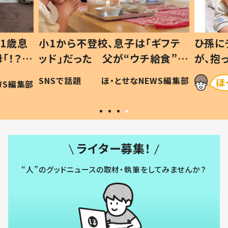
1歳息
小1から不登校、息子は「ギフテ
ひ孫に
「！？」
ッド」だった 父が“ウチ給食”を
が、抱
に「可愛
作り続ける理由とは #令和の親
「涙が
SNSで話題
ほ・とせなNEWS編集部
WS編集部
#令和の子
い」
ライター募集！
“人”のグッドニュースの取材・執筆をしてみませんか？