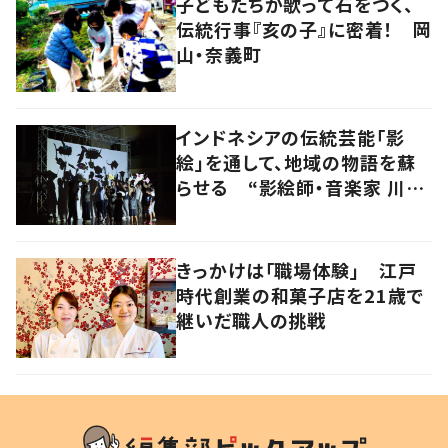
子どもたちが歌って石をつく、
伝統行事『亥の子』に密着！ 岡
山・奈義町
インドネシアの伝統芸能「影
絵」を通して、地域の物語を蘇
らせる “影絵師・音楽家 川村
亘平斎”
きっかけは「職場体験」 江戸
時代創業の和菓子店を21歳で
継いだ職人の挑戦