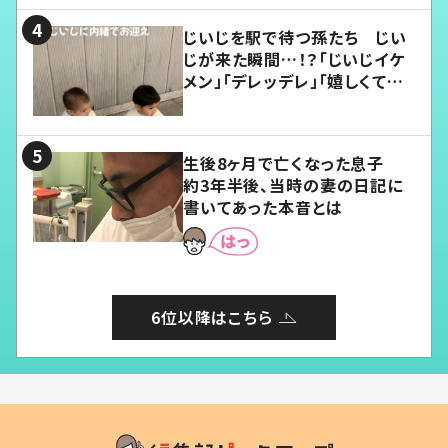
じいじを駅で待つ孫たち じい
じが来た瞬間…！？「じいじイケ
メン」「デレッデレ」「嬉しくて可
愛くてたまらない」「幸せになれ
る」
生後8ヶ月で亡くなった息子
約3年半後、当時の妻の日記に
書いてあった本音とは
6位以降はこちら