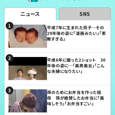
ニュース
SNS
平成7年に生まれた双子…その
29年後の姿に「漫画みたい」「素
敵すぎる」
平成6年に撮った2ショット 30
年後の姿に…「美男美女」「こん
な夫婦になりたい」
孫のためにお弁当を作った祖
母 孫が絶賛したお弁当に「美
味しそう」「お弁当すごい」