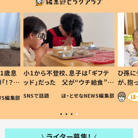
1歳息
小1から不登校、息子は「ギフテ
ひ孫に
「！？」
ッド」だった 父が“ウチ給食”を
が、抱
に「可愛
作り続ける理由とは #令和の親
「涙が
SNSで話題
ほ・とせなNEWS編集部
WS編集部
#令和の子
い」
ライター募集！