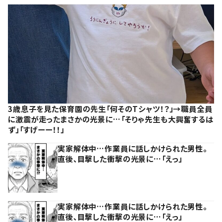
3歳息子を見た保育園の先生「何そのTシャツ！？」→職員全員
に激震が走ったまさかの光景に…「そりゃ先生も大興奮するは
ず」「すげーー！！」
実家解体中…作業員に話しかけられた男性。
直後、目撃した衝撃の光景に…「えっ」
実家解体中…作業員に話しかけられた男性。
直後、目撃した衝撃の光景に…「えっ」