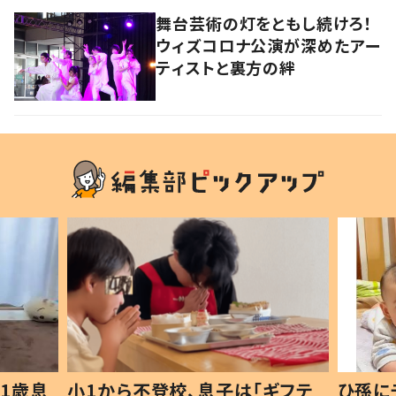
舞台芸術の灯をともし続けろ！
ウィズコロナ公演が深めたアー
ティストと裏方の絆
1から不登校、息子は「ギフテ
ひ孫にデレデレな8