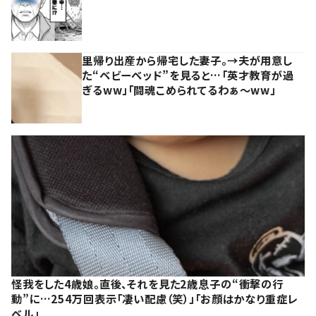
里帰り出産から帰宅した妻子。→夫が用意し
た“ベビーベッド”を見ると…「英才教育が過
ぎるww」「闘魂こめられてるわぁ～ww」
怪我をした4歳娘。直後、それを見た2歳息子の“衝撃の行
動”に…254万回表示「凄い配慮（笑）」「お顔はかなり重症レ
ベル」