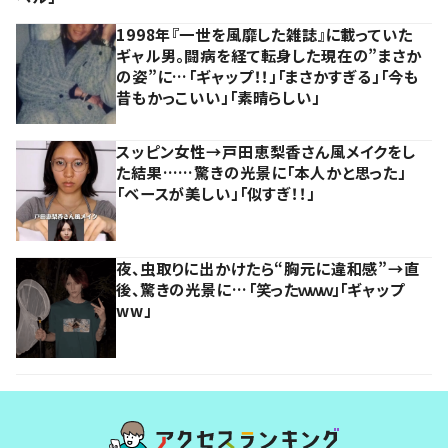
1998年『一世を風靡した雑誌』に載っていた
ギャル男。闘病を経て転身した現在の”まさか
の姿”に…「ギャップ！！」「まさかすぎる」「今も
昔もかっこいい」「素晴らしい」
スッピン女性→戸田恵梨香さん風メイクをし
た結果……驚きの光景に「本人かと思った」
「ベースが美しい」「似すぎ！！」
夜、虫取りに出かけたら“胸元に違和感”→直
後、驚きの光景に…「笑ったｗｗｗ」「ギャップ
ww」