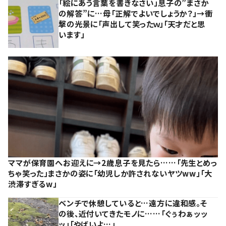
「絵にあう言葉を書きなさい」息子の”まさか
の解答”に…母「正解でよいでしょうか？」→衝
撃の光景に「声出して笑ったｗ」「天才だと思
います」
ママが保育園へお迎えに→2歳息子を見たら……「先生とめっ
ちゃ笑った」まさかの姿に「幼児しか許されないヤツww」「大
渋滞すぎるw」
ベンチで休憩していると…遠方に違和感。そ
の後、近付いてきたモノに……「ぐぅわぁッッ
ッ」「やばいよ…」