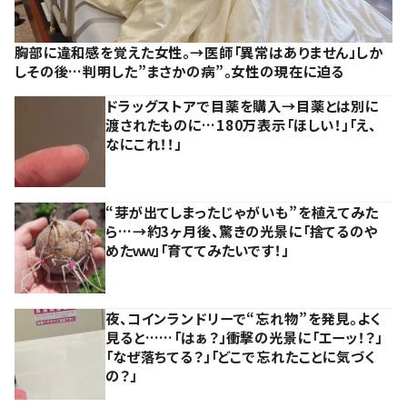
胸部に違和感を覚えた女性。→医師「異常はありません」しか
しその後…判明した”まさかの病”。女性の現在に迫る
ドラッグストアで目薬を購入→目薬とは別に
渡されたものに…180万表示「ほしい！」「え、
なにこれ！！」
“芽が出てしまったじゃがいも”を植えてみた
ら…→約3ヶ月後、驚きの光景に「捨てるのや
めたｗｗ」「育ててみたいです！」
夜、コインランドリーで“忘れ物”を発見。よく
見ると……「はぁ？」衝撃の光景に「エーッ！？」
「なぜ落ちてる？」「どこで忘れたことに気づく
の？」