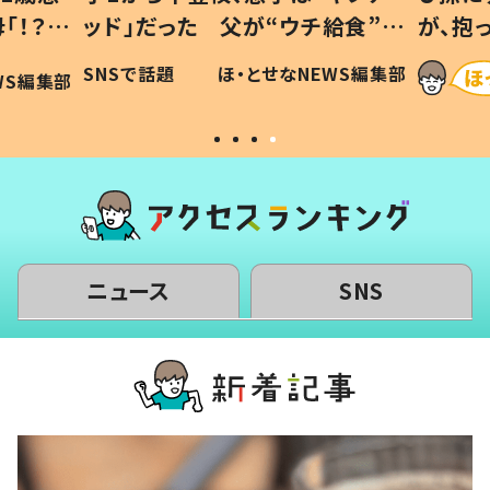
ド」だった 父が“ウチ給食”を
が、抱っこすると
り続ける理由とは #令和の親
「涙が出ました」「
Sで話題
ほ・とせなNEWS編集部
ほ・と
令和の子
い」
ニュース
SNS