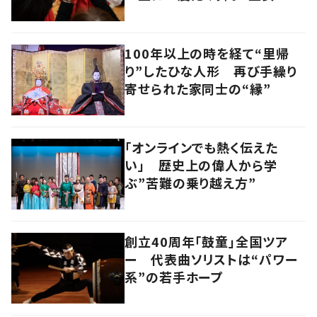
舞”に密着
100年以上の時を経て“里帰
り”したひな人形 再び手繰り
寄せられた家同士の“縁”
「オンラインでも熱く伝えた
い」 歴史上の偉人から学
ぶ”苦難の乗り越え方”
創立40周年「鼓童」全国ツア
ー 代表曲ソリストは“パワー
系”の若手ホープ