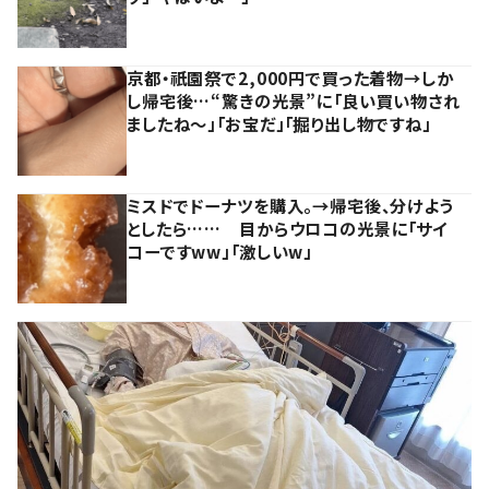
京都・祇園祭で2,000円で買った着物→しか
し帰宅後…“驚きの光景”に「良い買い物され
ましたね～」「お宝だ」「掘り出し物ですね」
ミスドでドーナツを購入。→帰宅後、分けよう
としたら…… 目からウロコの光景に「サイ
コーですww」「激しいw」