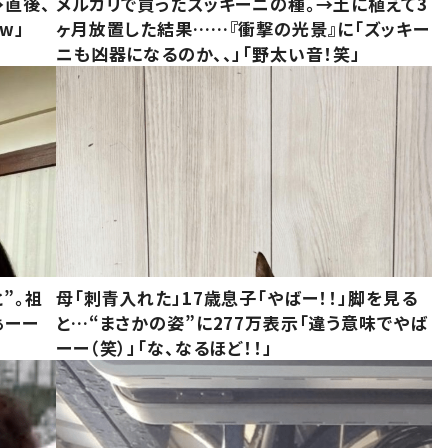
→直後、
メルカリで買ったズッキーニの種。→土に植えて3
w」
ヶ月放置した結果……『衝撃の光景』に「ズッキー
ニも凶器になるのか、、」「野太い音！笑」
”。祖
母「刺青入れた」17歳息子「やばー！！」脚を見る
ぁーー
と…“まさかの姿”に277万表示「違う意味でやば
ーー（笑）」「な、なるほど！！」