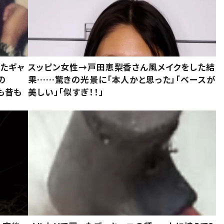
いたギャ
スッピン女性→戸田恵梨香さん風メイクをした結
の
果……驚きの光景に「本人かと思った」「ベースが
今も昔も
美しい」「似すぎ！！」