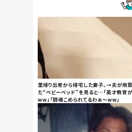
里帰り出産から帰宅した妻子。→夫が用
た“ベビーベッド”を見ると…「英才教育
ww」「闘魂こめられてるわぁ～ww」