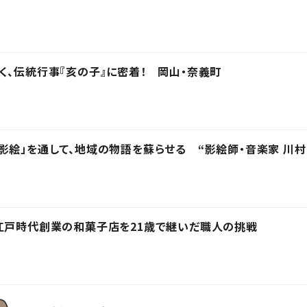
く、伝統行事『亥の子』に密着！ 岡山・奈義町
影絵」を通して、地域の物語を蘇らせる “影絵師・音楽家 川村
江戸時代創業の和菓子店を21歳で継いだ職人の挑戦