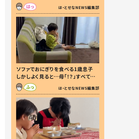
た本音とは
ほ・とせなNEWS編集部
ソファでおにぎりを食べる1歳息子
しかしよく見ると…母「！？」すべてを
察した母の投稿に「可愛いから許
ほ・とせなNEWS編集部
す！」「現行犯〜」