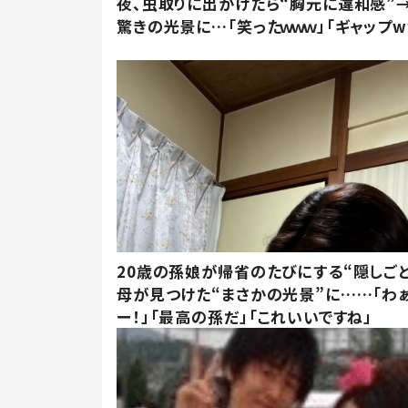
夜、虫取りに出かけたら“胸元に違和感”
驚きの光景に…「笑ったｗｗｗ」「ギャップw
20歳の孫娘が帰省のたびにする“隠しごと
母が見つけた“まさかの光景”に……「わ
ー！」「最高の孫だ」「これいいですね」