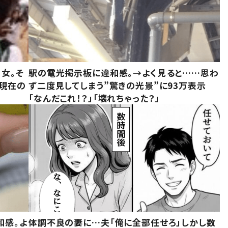
女。そ
駅の電光掲示板に違和感。→よく見ると……思わ
“現在の
ず二度見してしまう”驚きの光景”に93万表示
「なんだこれ！？」「壊れちゃった？」
和感。よ
体調不良の妻に…夫「俺に全部任せろ」しかし数