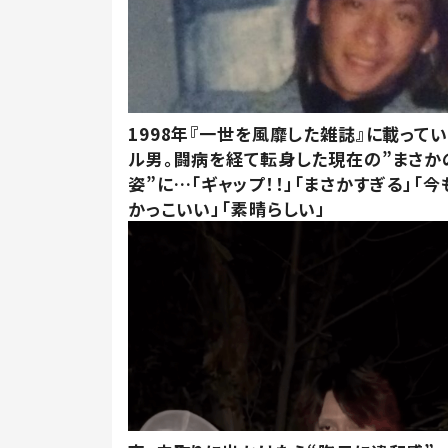
1998年『一世を風靡した雑誌』に載って
ル男。闘病を経て転身した現在の”まさか
姿”に…「ギャップ！！」「まさかすぎる」「
かっこいい」「素晴らしい」