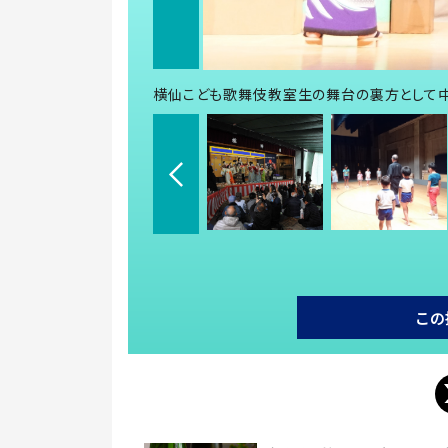
横仙こども歌舞伎教室生の舞台の裏方として
この