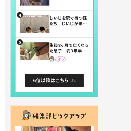
賛したお弁当に「美
味しそう」「お弁当す
ごい」
じいじを駅で待つ孫
たち じいじが来た
瞬間…！？「じいじイ
ケメン」「デレッデレ」
「嬉しくて可愛くてた
生後8ヶ月で亡くなっ
まらない」「幸せにな
た息子 約3年半
れる」
後、当時の妻の日記
に書いてあった本音
とは
6位以降はこちら