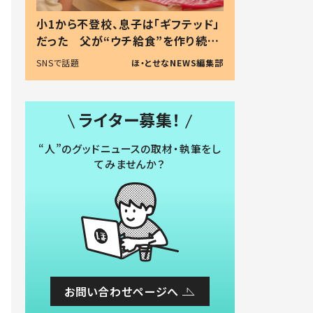
小1から不登校、息子は「ギフテッド」
だった 父が“ウチ給食”を作り続け
る理由とは #令和の親 #令和の子
SNSで話題
ほ・とせなNEWS編集部
ライター募集！
“人”のグッドニュースの取材・執筆をし
てみませんか？
お問い合わせページへ