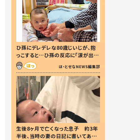
ひ孫にデレデレな80歳じいじが、抱
っこすると…ひ孫の反応に「涙が出ま
した」「可愛くて仕方ない」
ほ・とせなNEWS編集部
生後8ヶ月で亡くなった息子 約3年
半後、当時の妻の日記に書いてあっ