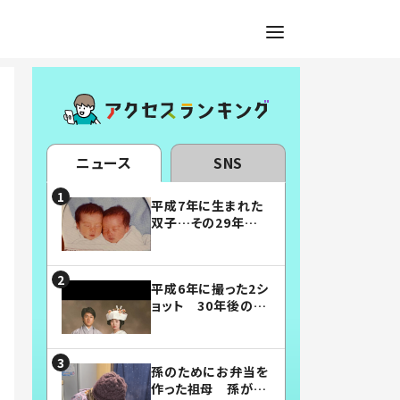
ニュース
SNS
平成7年に生まれた
双子…その29年後
の姿に「漫画みたい」
「素敵すぎる」
平成6年に撮った2シ
ョット 30年後の姿
に…「美男美女」「こ
んな夫婦になりた
い」
孫のためにお弁当を
作った祖母 孫が絶