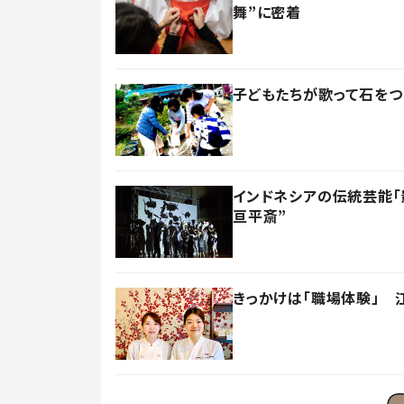
舞”に密着
子どもたちが歌って石をつ
インドネシアの伝統芸能「
亘平斎”
きっかけは「職場体験」 