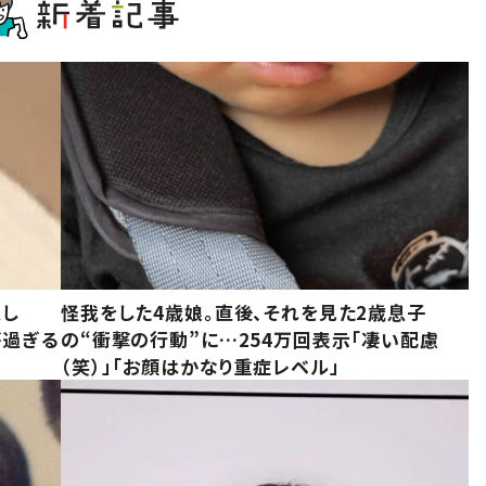
意し
怪我をした4歳娘。直後、それを見た2歳息子
が過ぎる
の“衝撃の行動”に…254万回表示「凄い配慮
（笑）」「お顔はかなり重症レベル」