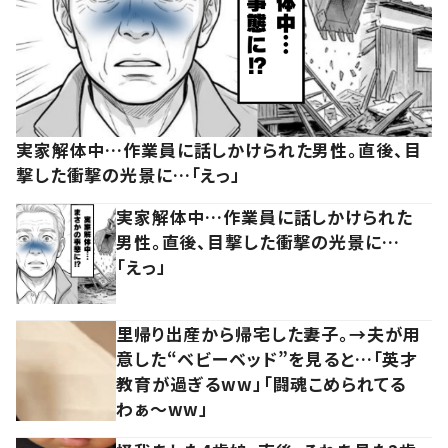
実家解体中…作業員に話しかけられた男性。直後、目
撃した衝撃の光景に…「えっ」
実家解体中…作業員に話しかけられた
男性。直後、目撃した衝撃の光景に…
「えっ」
里帰り出産から帰宅した妻子。→夫が用
意した“ベビーベッド”を見ると…「英才
教育が過ぎるww」「闘魂こめられてる
わぁ～ww」