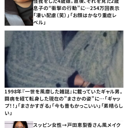
怪我をした4歳娘。直後、それを見た2歳
息子の“衝撃の行動”に…254万回表示
「凄い配慮（笑）」「お顔はかなり重症レ
ベル」
1998年『一世を風靡した雑誌』に載っていたギャル男。
闘病を経て転身した現在の”まさかの姿”に…「ギャッ
プ！！」「まさかすぎる」「今も昔もかっこいい」「素晴らし
い」
スッピン女性→戸田恵梨香さん風メイク