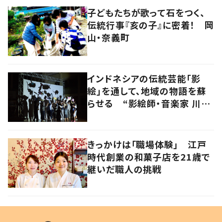
子どもたちが歌って石をつく、
伝統行事『亥の子』に密着！ 岡
山・奈義町
インドネシアの伝統芸能「影
絵」を通して、地域の物語を蘇
らせる “影絵師・音楽家 川村
亘平斎”
きっかけは「職場体験」 江戸
時代創業の和菓子店を21歳で
継いだ職人の挑戦