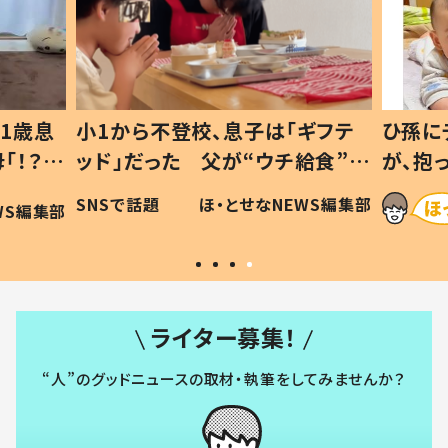
1歳息
小1から不登校、息子は「ギフテ
ひ孫に
「！？」
ッド」だった 父が“ウチ給食”を
が、抱
に「可愛
作り続ける理由とは #令和の親
「涙が
SNSで話題
ほ・とせなNEWS編集部
WS編集部
#令和の子
い」
ライター募集！
“人”のグッドニュースの取材・執筆をしてみませんか？