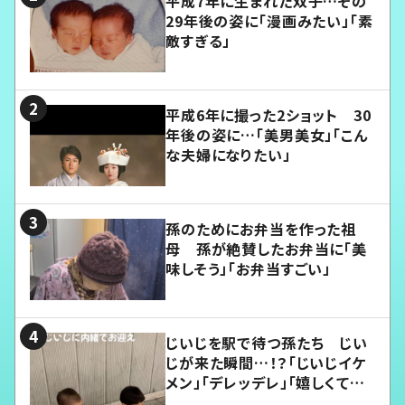
平成7年に生まれた双子…その
29年後の姿に「漫画みたい」「素
敵すぎる」
平成6年に撮った2ショット 30
年後の姿に…「美男美女」「こん
な夫婦になりたい」
孫のためにお弁当を作った祖
母 孫が絶賛したお弁当に「美
味しそう」「お弁当すごい」
じいじを駅で待つ孫たち じい
じが来た瞬間…！？「じいじイケ
メン」「デレッデレ」「嬉しくて可
愛くてたまらない」「幸せになれ