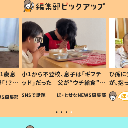
1歳息
小1から不登校、息子は「ギフテ
ひ孫に
「！？」
ッド」だった 父が“ウチ給食”を
が、抱
に「可愛
作り続ける理由とは #令和の親
「涙が
SNSで話題
ほ・とせなNEWS編集部
WS編集部
#令和の子
い」