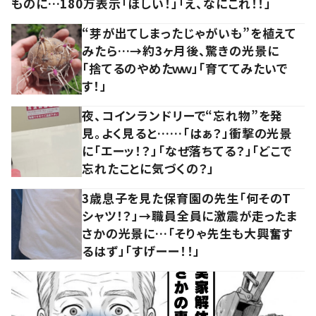
ものに…180万表示「ほしい！」「え、なにこれ！！」
“芽が出てしまったじゃがいも”を植えて
みたら…→約3ヶ月後、驚きの光景に
「捨てるのやめたｗｗ」「育ててみたいで
す！」
夜、コインランドリーで“忘れ物”を発
見。よく見ると……「はぁ？」衝撃の光景
に「エーッ！？」「なぜ落ちてる？」「どこで
忘れたことに気づくの？」
3歳息子を見た保育園の先生「何そのT
シャツ！？」→職員全員に激震が走ったま
さかの光景に…「そりゃ先生も大興奮す
るはず」「すげーー！！」