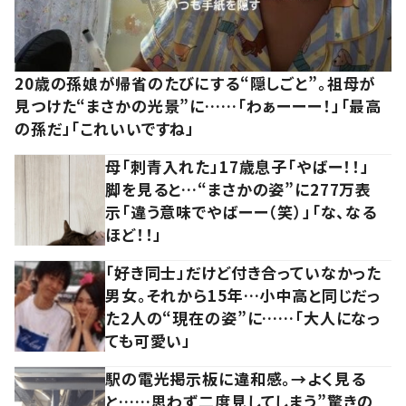
20歳の孫娘が帰省のたびにする“隠しごと”。祖母が
見つけた“まさかの光景”に……「わぁーーー！」「最高
の孫だ」「これいいですね」
母「刺青入れた」17歳息子「やばー！！」
脚を見ると…“まさかの姿”に277万表
示「違う意味でやばーー（笑）」「な、なる
ほど！！」
「好き同士」だけど付き合っていなかった
男女。それから15年…小中高と同じだっ
た2人の“現在の姿”に……「大人になっ
ても可愛い」
駅の電光掲示板に違和感。→よく見る
と……思わず二度見してしまう”驚きの