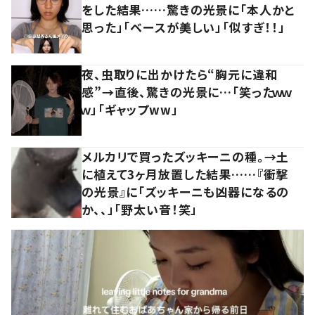
をした結果……驚きの光景に「本人かと
思った」「ベースが美しい」「似すぎ！！」
夜、虫取りに出かけたら“胸元に違和
感”→直後、驚きの光景に…「笑ったｗｗ
ｗ」「ギャップww」
メルカリで買ったズッキーニの種。→土
に植えて3ヶ月放置した結果……『衝撃
の光景』に「ズッキーニも凶器になるの
か、、」「野太い音！笑」