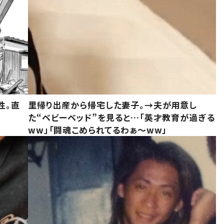
性。直
里帰り出産から帰宅した妻子。→夫が用意し
た“ベビーベッド”を見ると…「英才教育が過ぎる
ww」「闘魂こめられてるわぁ～ww」