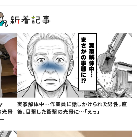
ャ
実家解体中…作業員に話しかけられた男性。直
の光景
後、目撃した衝撃の光景に…「えっ」
ー