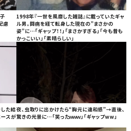
息子
1998年『一世を風靡した雑誌』に載っていたギャ
配慮
ル男。闘病を経て転身した現在の”まさかの
姿”に…「ギャップ！！」「まさかすぎる」「今も昔も
かっこいい」「素晴らしい」
をした結
夜、虫取りに出かけたら“胸元に違和感”→直後、
ベースが
驚きの光景に…「笑ったｗｗｗ」「ギャップww」