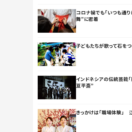
コロナ禍でも「いつも通り
舞”に密着
子どもたちが歌って石をつ
インドネシアの伝統芸能「
亘平斎”
きっかけは「職場体験」 