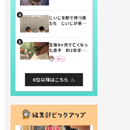
賛したお弁当に「美
味しそう」「お弁当す
ごい」
じいじを駅で待つ孫
たち じいじが来た
瞬間…！？「じいじイ
ケメン」「デレッデレ」
「嬉しくて可愛くてた
生後8ヶ月で亡くなっ
まらない」「幸せにな
た息子 約3年半
れる」
後、当時の妻の日記
に書いてあった本音
とは
6位以降はこちら