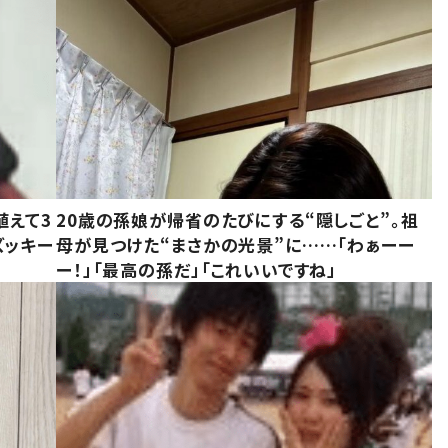
植えて3
20歳の孫娘が帰省のたびにする“隠しごと”。祖
ズッキー
母が見つけた“まさかの光景”に……「わぁーー
ー！」「最高の孫だ」「これいいですね」