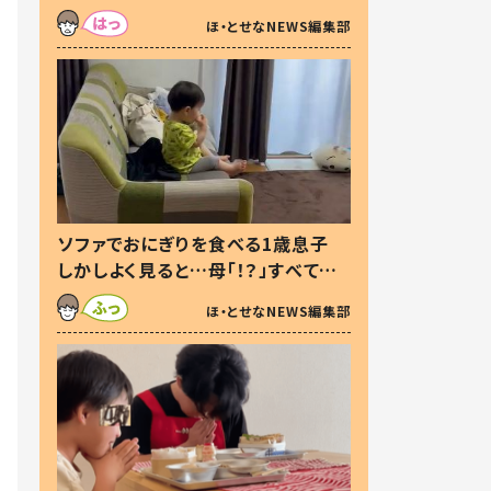
た本音とは
ほ・とせなNEWS編集部
ソファでおにぎりを食べる1歳息子
しかしよく見ると…母「！？」すべてを
察した母の投稿に「可愛いから許
ほ・とせなNEWS編集部
す！」「現行犯〜」