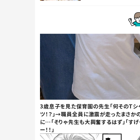
3歳息子を見た保育園の先生「何そのTシ
ツ！？」→職員全員に激震が走ったまさか
に…「そりゃ先生も大興奮するはず」「すげ
ー！！」