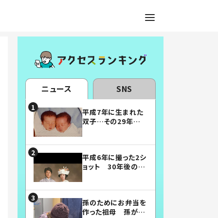
ニュース
SNS
平成7年に生まれた
双子…その29年後
の姿に「漫画みたい」
「素敵すぎる」
平成6年に撮った2シ
ョット 30年後の姿
に…「美男美女」「こ
んな夫婦になりた
い」
孫のためにお弁当を
作った祖母 孫が絶