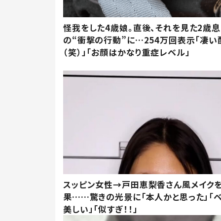
怪我をした4歳娘。直後、それを見た2歳
の“衝撃の行動”に…254万回表示「凄い
（笑）」「お顔はかなり重症レベル」
スッピン女性→戸田恵梨香さん風メイク
果……驚きの光景に「本人かと思った」「
美しい」「似すぎ！！」