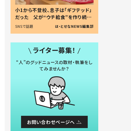
小1から不登校、息子は「ギフテッド」
だった 父が“ウチ給食”を作り続け
る理由とは #令和の親 #令和の子
SNSで話題
ほ・とせなNEWS編集部
ライター募集！
“人”のグッドニュースの取材・執筆をし
てみませんか？
お問い合わせページへ