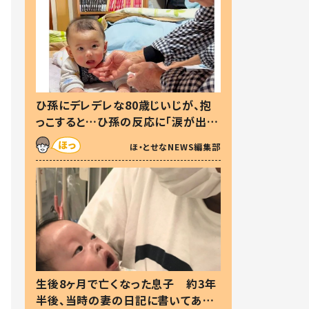
ひ孫にデレデレな80歳じいじが、抱
っこすると…ひ孫の反応に「涙が出ま
した」「可愛くて仕方ない」
ほ・とせなNEWS編集部
生後8ヶ月で亡くなった息子 約3年
半後、当時の妻の日記に書いてあっ