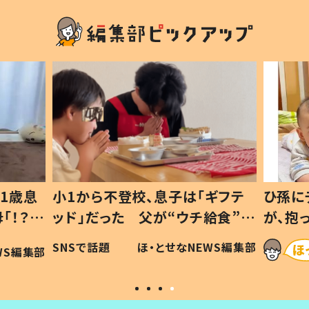
1歳息
小1から不登校、息子は「ギフテ
ひ孫に
「！？」
ッド」だった 父が“ウチ給食”を
が、抱
に「可愛
作り続ける理由とは #令和の親
「涙が
SNSで話題
ほ・とせなNEWS編集部
WS編集部
#令和の子
い」