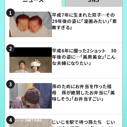
平成7年に生まれた双子…その
29年後の姿に「漫画みたい」「素
敵すぎる」
平成6年に撮った2ショット 30
年後の姿に…「美男美女」「こん
な夫婦になりたい」
孫のためにお弁当を作った祖
母 孫が絶賛したお弁当に「美
味しそう」「お弁当すごい」
じいじを駅で待つ孫たち じい