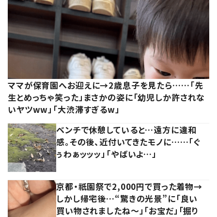
ママが保育園へお迎えに→2歳息子を見たら……「先
生とめっちゃ笑った」まさかの姿に「幼児しか許されな
いヤツww」「大渋滞すぎるw」
ベンチで休憩していると…遠方に違和
感。その後、近付いてきたモノに……「ぐ
ぅわぁッッッ」「やばいよ…」
京都・祇園祭で2,000円で買った着物→
しかし帰宅後…“驚きの光景”に「良い
買い物されましたね～」「お宝だ」「掘り