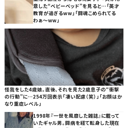
意した“ベビーベッド”を見ると…「英才
教育が過ぎるww」「闘魂こめられてる
わぁ～ww」
怪我をした4歳娘。直後、それを見た2歳息子の“衝撃
の行動”に…254万回表示「凄い配慮（笑）」「お顔はか
なり重症レベル」
1998年『一世を風靡した雑誌』に載って
いたギャル男。闘病を経て転身した現在