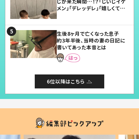
じが来た瞬間…！？「じいじイケ
メン」「デレッデレ」「嬉しくて可
愛くてたまらない」「幸せになれ
る」
生後8ヶ月で亡くなった息子
約3年半後、当時の妻の日記に
書いてあった本音とは
6位以降はこちら