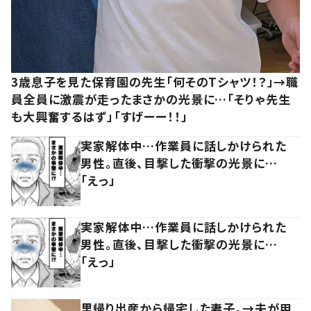
3歳息子を見た保育園の先生「何そのTシャツ！？」→職
員全員に激震が走ったまさかの光景に…「そりゃ先生
も大興奮するはず」「すげーー！！」
実家解体中…作業員に話しかけられた
男性。直後、目撃した衝撃の光景に…
「えっ」
実家解体中…作業員に話しかけられた
男性。直後、目撃した衝撃の光景に…
「えっ」
里帰り出産から帰宅した妻子。→夫が用