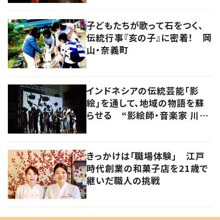
子どもたちが歌って石をつく、
伝統行事『亥の子』に密着！ 岡
山・奈義町
インドネシアの伝統芸能「影
絵」を通して、地域の物語を蘇
らせる “影絵師・音楽家 川村
亘平斎”
きっかけは「職場体験」 江戸
時代創業の和菓子店を21歳で
継いだ職人の挑戦