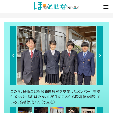
この春、横仙こども歌舞伎教室を卒業したメンバー。高校
生メンバー6名はみな、小学生のころから歌舞伎を続けて
いる。髙橋涼成くん（写真左）