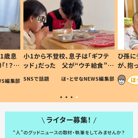
1歳息
小1から不登校、息子は「ギフテ
ひ孫に
「！？」
ッド」だった 父が“ウチ給食”を
が、抱
に「可愛
作り続ける理由とは #令和の親
「涙が
SNSで話題
ほ・とせなNEWS編集部
WS編集部
#令和の子
い」
ライター募集！
“人”のグッドニュースの取材・執筆をしてみませんか？