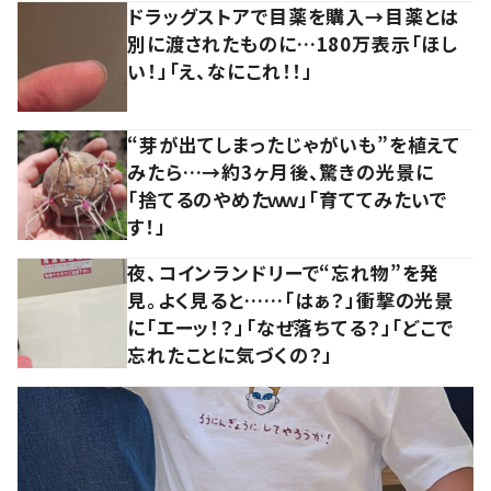
ドラッグストアで目薬を購入→目薬とは
別に渡されたものに…180万表示「ほし
い！」「え、なにこれ！！」
“芽が出てしまったじゃがいも”を植えて
みたら…→約3ヶ月後、驚きの光景に
「捨てるのやめたｗｗ」「育ててみたいで
す！」
夜、コインランドリーで“忘れ物”を発
見。よく見ると……「はぁ？」衝撃の光景
に「エーッ！？」「なぜ落ちてる？」「どこで
忘れたことに気づくの？」