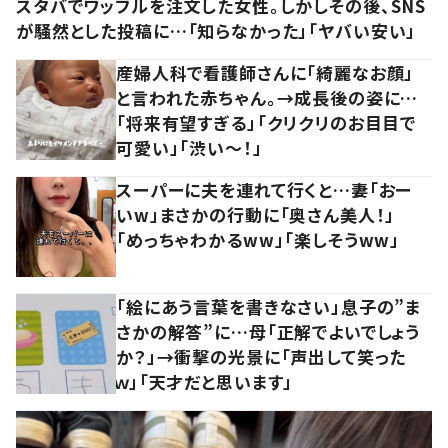
スタバでワッフルを注文した女性。しかしその後、SNS
が騒然とした投稿に…「知らなかった」「ヤバい安い」
産婦人科で看護師さんに「綺麗なお顔」
と言われた赤ちゃん。→成長後の姿に…
「将来有望すぎる」「クリクリのお目目で
可愛い」「渋い～！」
スーパーに夫を連れて行くと…妻「おー
いw」まさかの行動に「奥さん美人！」
「めっちゃわかるww」「楽しそうww」
「絵にあう言葉を書きなさい」息子の”ま
さかの解答”に…母「正解でよいでしょう
か？」→衝撃の光景に「声出して笑った
ｗ」「天才だと思います」