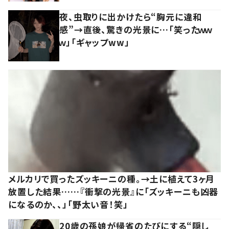
夜、虫取りに出かけたら“胸元に違和
感”→直後、驚きの光景に…「笑ったｗｗ
ｗ」「ギャップww」
メルカリで買ったズッキーニの種。→土に植えて3ヶ月
放置した結果……『衝撃の光景』に「ズッキーニも凶器
になるのか、、」「野太い音！笑」
20歳の孫娘が帰省のたびにする“隠し