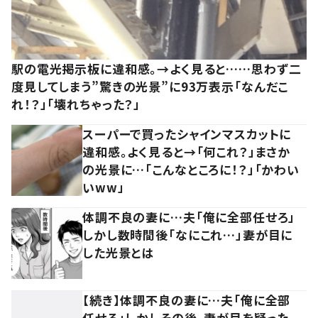
駅の電光掲示板に違和感。→よく見ると……思わず二
度見してしまう”驚きの光景”に93万表示「なんだこ
れ！？」「壊れちゃった？」
スーパーで買ったシャインマスカットに
違和感。よく見ると→「何これ？」まさか
の光景に…「こんなところに！？」「かわい
いww」
体調不良の妻に…夫「俺に全部任せろ」
しかし数時間後「なにこれ…」妻が目に
した光景とは
【続き】体調不良の妻に…夫「俺に全部
任せろ」しかしその後、妻が目を疑った