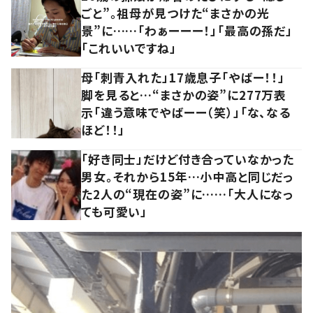
ごと”。祖母が見つけた“まさかの光
景”に……「わぁーーー！」「最高の孫だ」
「これいいですね」
母「刺青入れた」17歳息子「やばー！！」
脚を見ると…“まさかの姿”に277万表
示「違う意味でやばーー（笑）」「な、なる
ほど！！」
「好き同士」だけど付き合っていなかった
男女。それから15年…小中高と同じだっ
た2人の“現在の姿”に……「大人になっ
ても可愛い」