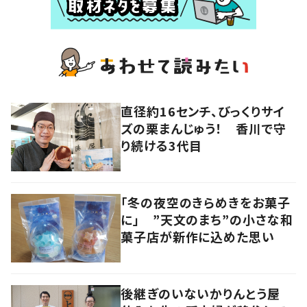
直径約16センチ、びっくりサイ
ズの栗まんじゅう！ 香川で守
り続ける3代目
「冬の夜空のきらめきをお菓子
に」 ”天文のまち”の小さな和
菓子店が新作に込めた思い
後継ぎのいないかりんとう屋