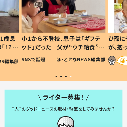
1歳息
小1から不登校、息子は「ギフテ
ひ孫に
「！？」
ッド」だった 父が“ウチ給食”を
が、抱
に「可愛
作り続ける理由とは #令和の親
「涙が
SNSで話題
ほ・とせなNEWS編集部
WS編集部
#令和の子
い」
ライター募集！
“人”のグッドニュースの取材・執筆をしてみませんか？