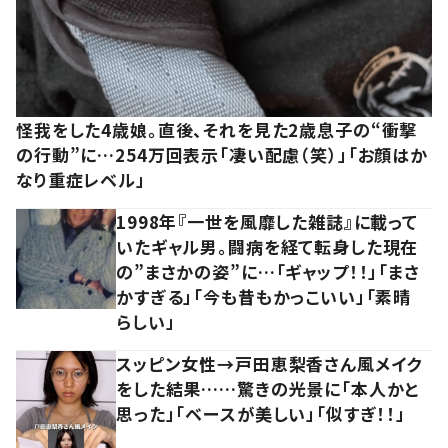
怪我をした4歳娘。直後、それを見た2歳息子の“衝撃
の行動”に…254万回表示「凄い配慮（笑）」「お顔はか
なり重症レベル」
1998年『一世を風靡した雑誌』に載って
いたギャル男。闘病を経て転身した現在
の”まさかの姿”に…「ギャップ！！」「まさ
かすぎる」「今も昔もかっこいい」「素晴
らしい」
スッピン女性→戸田恵梨香さん風メイク
をした結果……驚きの光景に「本人かと
思った」「ベースが美しい」「似すぎ！！」