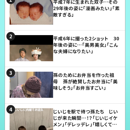
平成7年に生まれた双子…その
29年後の姿に「漫画みたい」「素
敵すぎる」
平成6年に撮った2ショット 30
年後の姿に…「美男美女」「こん
な夫婦になりたい」
孫のためにお弁当を作った祖
母 孫が絶賛したお弁当に「美
味しそう」「お弁当すごい」
じいじを駅で待つ孫たち じい
じが来た瞬間…！？「じいじイケ
メン」「デレッデレ」「嬉しくて可