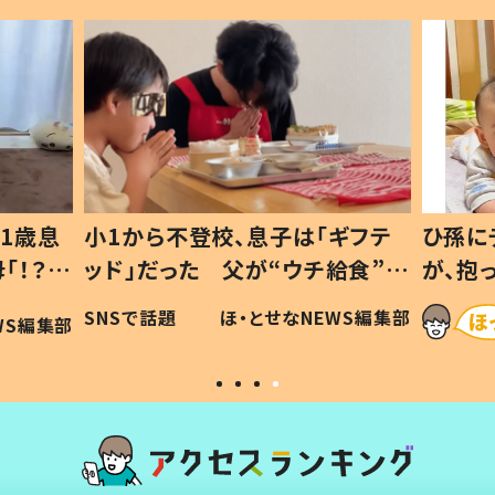
1歳息
小1から不登校、息子は「ギフテ
ひ孫に
「！？」
ッド」だった 父が“ウチ給食”を
が、抱
に「可愛
作り続ける理由とは #令和の親
「涙が
SNSで話題
ほ・とせなNEWS編集部
WS編集部
#令和の子
い」