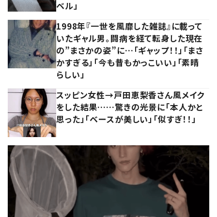
ベル」
1998年『一世を風靡した雑誌』に載って
いたギャル男。闘病を経て転身した現在
の”まさかの姿”に…「ギャップ！！」「まさ
かすぎる」「今も昔もかっこいい」「素晴
らしい」
スッピン女性→戸田恵梨香さん風メイク
をした結果……驚きの光景に「本人かと
思った」「ベースが美しい」「似すぎ！！」