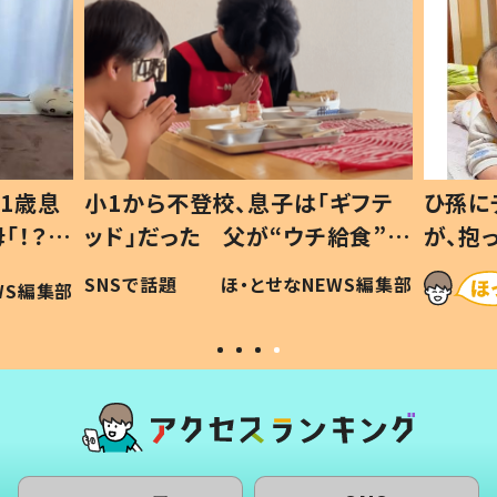
1歳息
小1から不登校、息子は「ギフテ
ひ孫に
「！？」
ッド」だった 父が“ウチ給食”を
が、抱
に「可愛
作り続ける理由とは #令和の親
「涙が
SNSで話題
ほ・とせなNEWS編集部
WS編集部
#令和の子
い」