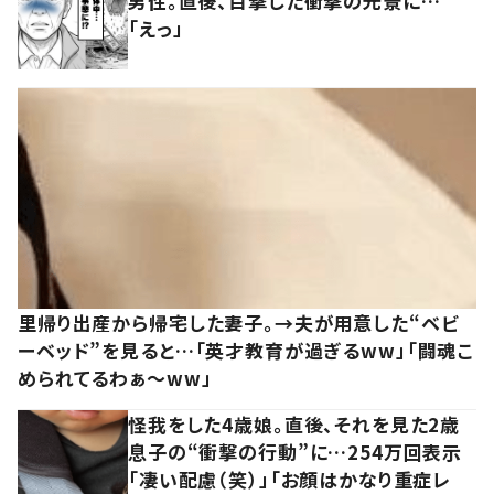
男性。直後、目撃した衝撃の光景に…
「えっ」
里帰り出産から帰宅した妻子。→夫が用意した“ベビ
ーベッド”を見ると…「英才教育が過ぎるww」「闘魂こ
められてるわぁ～ww」
怪我をした4歳娘。直後、それを見た2歳
息子の“衝撃の行動”に…254万回表示
「凄い配慮（笑）」「お顔はかなり重症レ