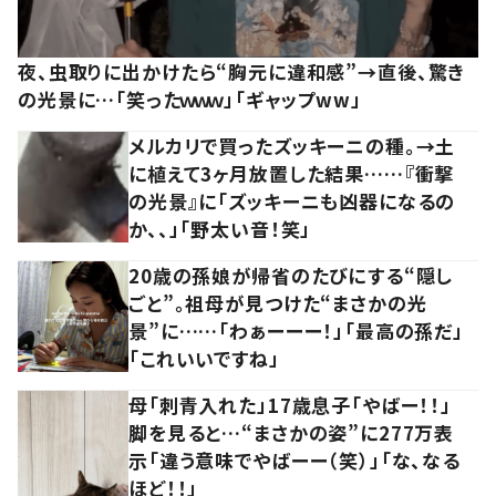
夜、虫取りに出かけたら“胸元に違和感”→直後、驚き
の光景に…「笑ったｗｗｗ」「ギャップww」
メルカリで買ったズッキーニの種。→土
に植えて3ヶ月放置した結果……『衝撃
の光景』に「ズッキーニも凶器になるの
か、、」「野太い音！笑」
20歳の孫娘が帰省のたびにする“隠し
ごと”。祖母が見つけた“まさかの光
景”に……「わぁーーー！」「最高の孫だ」
「これいいですね」
母「刺青入れた」17歳息子「やばー！！」
脚を見ると…“まさかの姿”に277万表
示「違う意味でやばーー（笑）」「な、なる
ほど！！」