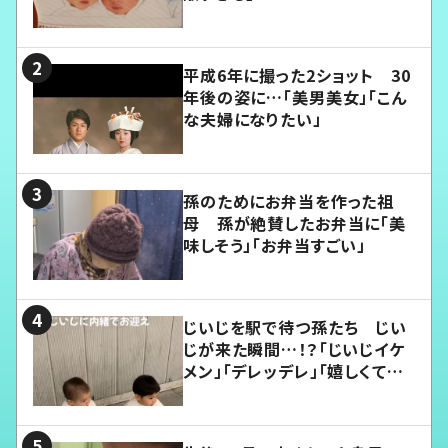
平成6年に撮った2ショット 30
年後の姿に…「美男美女」「こん
な夫婦になりたい」
孫のためにお弁当を作った祖
母 孫が絶賛したお弁当に「美
味しそう」「お弁当すごい」
じいじを駅で待つ孫たち じい
じが来た瞬間…！？「じいじイケ
メン」「デレッデレ」「嬉しくて可
愛くてたまらない」「幸せになれ
る」