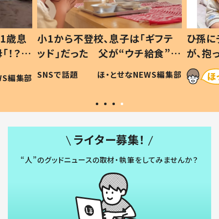
1歳息
小1から不登校、息子は「ギフテ
ひ孫に
「！？」
ッド」だった 父が“ウチ給食”を
が、抱
に「可愛
作り続ける理由とは #令和の親
「涙が
SNSで話題
ほ・とせなNEWS編集部
WS編集部
#令和の子
い」
ライター募集！
“人”のグッドニュースの取材・執筆をしてみませんか？