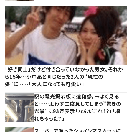
「好き同士」だけど付き合っていなかった男女。それか
ら15年…小中高と同じだった2人の“現在の
姿”に……「大人になっても可愛い」
駅の電光掲示板に違和感。→よく見る
と……思わず二度見してしまう”驚きの
光景”に93万表示「なんだこれ！？」「壊
れちゃった？」
スーパーで買ったシャインマスカットに