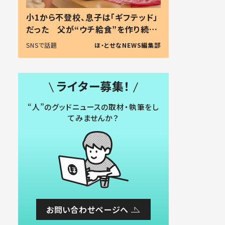
小1から不登校、息子は「ギフテッド」
だった 父が“ウチ給食”を作り続け
る理由とは #令和の親 #令和の子
SNSで話題
ほ・とせなNEWS編集部
ライター募集！
“人”のグッドニュースの取材・執筆をし
てみませんか？
お問い合わせページへ