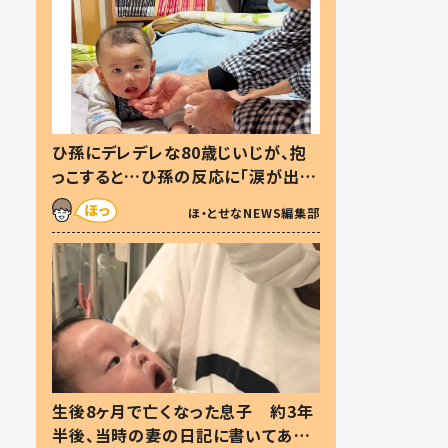
ひ孫にデレデレな80歳じいじが、抱
っこすると…ひ孫の反応に「涙が出ま
した」「可愛くて仕方ない」
ほ・とせなNEWS編集部
生後8ヶ月で亡くなった息子 約3年
半後、当時の妻の日記に書いてあっ