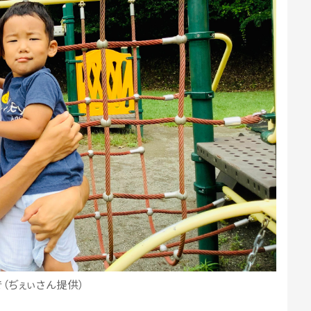
（ぢぇぃさん提供）