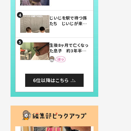
賛したお弁当に「美
味しそう」「お弁当す
ごい」
じいじを駅で待つ孫
たち じいじが来た
瞬間…！？「じいじイ
ケメン」「デレッデレ」
「嬉しくて可愛くてた
生後8ヶ月で亡くなっ
まらない」「幸せにな
た息子 約3年半
れる」
後、当時の妻の日記
に書いてあった本音
とは
6位以降はこちら