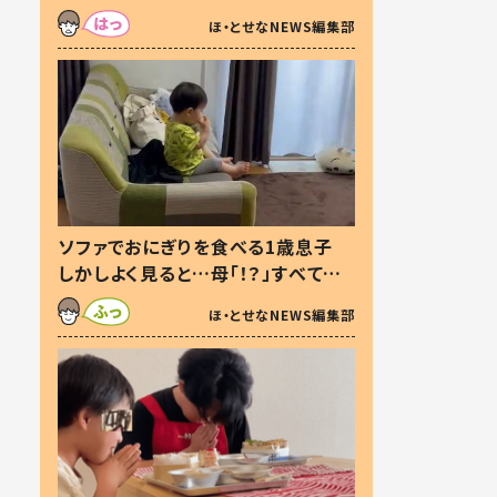
た本音とは
ほ・とせなNEWS編集部
ソファでおにぎりを食べる1歳息子
しかしよく見ると…母「！？」すべてを
察した母の投稿に「可愛いから許
ほ・とせなNEWS編集部
す！」「現行犯〜」