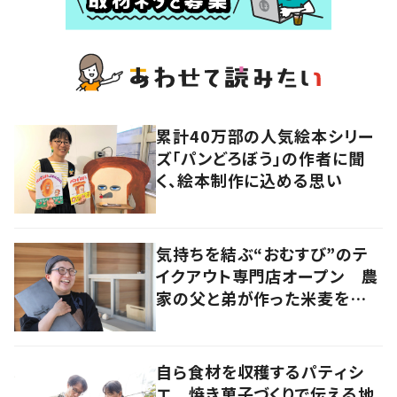
累計40万部の人気絵本シリー
ズ「パンどろぼう」の作者に聞
く、絵本制作に込める思い
気持ちを結ぶ“おむすび”のテ
イクアウト専門店オープン 農
家の父と弟が作った米麦を使
い、食べる人の幸せを願う
自ら食材を収穫するパティシ
エ 焼き菓子づくりで伝える地