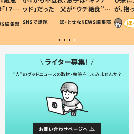
給食”を
が、抱っこすると…ひ孫の反応に
和の親
「涙が出ました」「可愛くて仕方な
WS編集部
ほ・とせなNEWS編集部
い」
ライター募集！
“人”のグッドニュースの取材・執筆をしてみませんか？
お問い合わせページへ