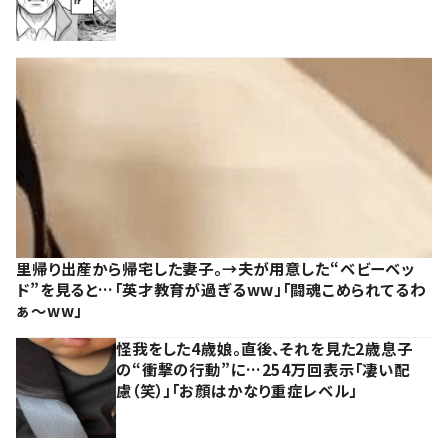
里帰り出産から帰宅した妻子。→夫が用意した“ベビーベッ
ド”を見ると…「英才教育が過ぎるww」「闘魂こめられてるわ
ぁ～ww」
怪我をした4歳娘。直後、それを見た2歳息子
の“衝撃の行動”に…254万回表示「凄い配
慮（笑）」「お顔はかなり重症レベル」