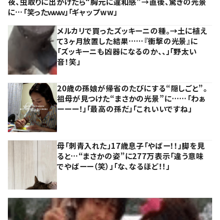
夜、虫取りに出かけたら“胸元に違和感”→直後、驚きの光景
に…「笑ったｗｗｗ」「ギャップww」
メルカリで買ったズッキーニの種。→土に植え
て3ヶ月放置した結果……『衝撃の光景』に
「ズッキーニも凶器になるのか、、」「野太い
音！笑」
20歳の孫娘が帰省のたびにする“隠しごと”。
祖母が見つけた“まさかの光景”に……「わぁ
ーーー！」「最高の孫だ」「これいいですね」
母「刺青入れた」17歳息子「やばー！！」脚を見
ると…“まさかの姿”に277万表示「違う意味
でやばーー（笑）」「な、なるほど！！」