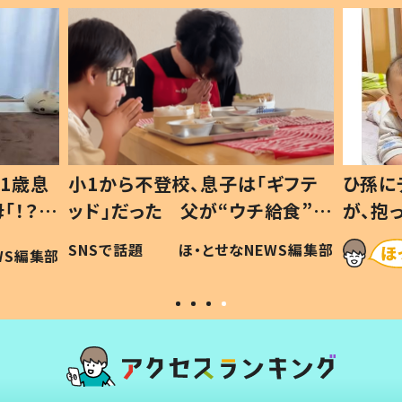
ギフテ
ひ孫にデレデレな80歳じいじ
給食”を
が、抱っこすると…ひ孫の反応に
和の親
「涙が出ました」「可愛くて仕方な
WS編集部
ほ・とせなNEWS編集部
い」