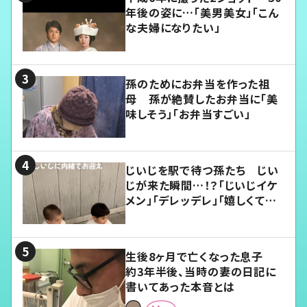
年後の姿に…「美男美女」「こん
な夫婦になりたい」
孫のためにお弁当を作った祖
母 孫が絶賛したお弁当に「美
味しそう」「お弁当すごい」
じいじを駅で待つ孫たち じい
じが来た瞬間…！？「じいじイケ
メン」「デレッデレ」「嬉しくて可
愛くてたまらない」「幸せになれ
る」
生後8ヶ月で亡くなった息子
約3年半後、当時の妻の日記に
書いてあった本音とは