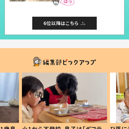
6位以降はこちら
ギフテ
ひ孫にデレデレな80歳じいじ