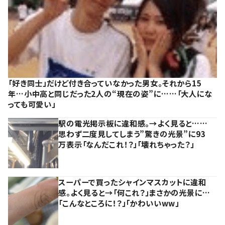
「好き同士」だけど付き合っていなかった男女。それから15
年…小中高と同じだった2人の“現在の姿”に……「大人にな
っても可愛い」
駅の電光掲示板に違和感。→よく見ると……
思わず二度見してしまう”驚きの光景”に93
万表示「なんだこれ！？」「壊れちゃった？」
スーパーで買ったシャインマスカットに違和
感。よく見ると→「何これ？」まさかの光景に…
「こんなところに！？」「かわいいww」