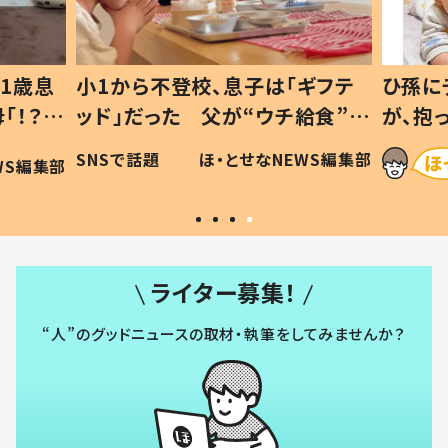
1歳息
小1から不登校、息子は「ギフテ
ひ孫に
「！？」
ッド」だった 父が“ウチ給食”を
が、抱
に「可愛
作り続ける理由とは #令和の親
「涙が
SNSで話題
ほ・とせなNEWS編集部
WS編集部
#令和の子
い」
ライター募集！
“人”のグッドニュースの取材・執筆をしてみませんか？