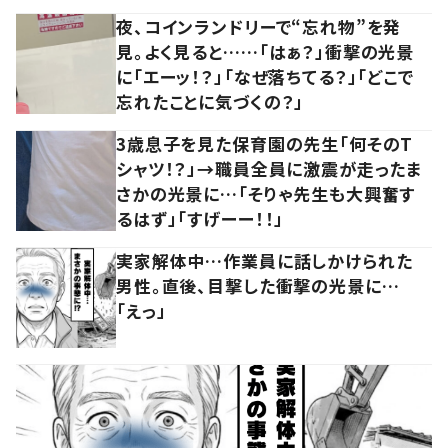
夜、コインランドリーで“忘れ物”を発
見。よく見ると……「はぁ？」衝撃の光景
に「エーッ！？」「なぜ落ちてる？」「どこで
忘れたことに気づくの？」
3歳息子を見た保育園の先生「何そのT
シャツ！？」→職員全員に激震が走ったま
さかの光景に…「そりゃ先生も大興奮す
るはず」「すげーー！！」
実家解体中…作業員に話しかけられた
男性。直後、目撃した衝撃の光景に…
「えっ」