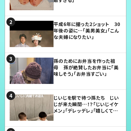
敵すぎる」
平成6年に撮った2ショット 30
年後の姿に…「美男美女」「こん
な夫婦になりたい」
孫のためにお弁当を作った祖
母 孫が絶賛したお弁当に「美
味しそう」「お弁当すごい」
じいじを駅で待つ孫たち じい
じが来た瞬間…！？「じいじイケ
メン」「デレッデレ」「嬉しくて可
愛くてたまらない」「幸せになれ
る」