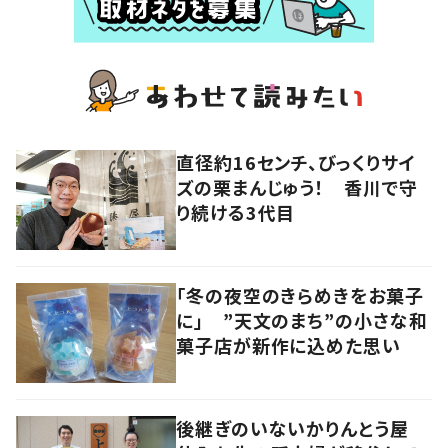
直径約16センチ、びっくりサイ
ズの栗まんじゅう！ 香川で守
り続ける3代目
「冬の夜空のきらめきをお菓子
に」 ”天文のまち”の小さな和
菓子店が新作に込めた思い
後継ぎのいないかりんとう屋