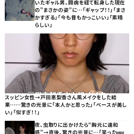
いたギャル男。闘病を経て転身した現在
の”まさかの姿”に…「ギャップ！！」「まさ
かすぎる」「今も昔もかっこいい」「素晴
らしい」
スッピン女性→戸田恵梨香さん風メイクをした結
果……驚きの光景に「本人かと思った」「ベースが美し
い」「似すぎ！！」
夜、虫取りに出かけたら“胸元に違和
感”→直後、驚きの光景に…「笑ったｗｗ