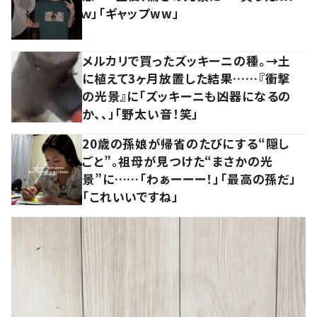
ｗ」「ギャップww」
メルカリで買ったズッキーニの種。→土
に植えて3ヶ月放置した結果……『衝撃
の光景』に「ズッキーニも凶器になるの
か、、」「野太い音！笑」
20歳の孫娘が帰省のたびにする“隠し
ごと”。祖母が見つけた“まさかの光
景”に……「わぁーーー！」「最高の孫だ」
「これいいですね」