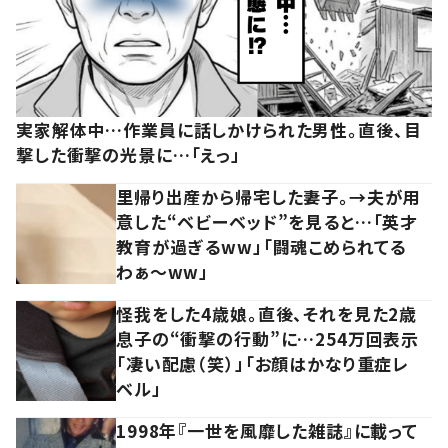
実家解体中…作業員に話しかけられた男性。直後、目
撃した衝撃の光景に…「えっ」
里帰り出産から帰宅した妻子。→夫が用
意した“ベビーベッド”を見ると…「英才
教育が過ぎるww」「闘魂こめられてる
わぁ～ww」
怪我をした4歳娘。直後、それを見た2歳
息子の“衝撃の行動”に…254万回表示
「凄い配慮（笑）」「お顔はかなり重症レ
ベル」
1998年『一世を風靡した雑誌』に載って