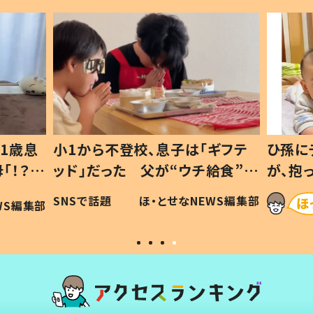
1歳息
小1から不登校、息子は「ギフテ
ひ孫に
「！？」
ッド」だった 父が“ウチ給食”を
が、抱
に「可愛
作り続ける理由とは #令和の親
「涙が
SNSで話題
ほ・とせなNEWS編集部
WS編集部
#令和の子
い」