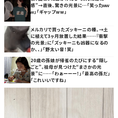
感”→直後、驚きの光景に…「笑ったｗｗ
ｗ」「ギャップww」
メルカリで買ったズッキーニの種。→土
に植えて3ヶ月放置した結果……『衝撃
の光景』に「ズッキーニも凶器になるの
か、、」「野太い音！笑」
20歳の孫娘が帰省のたびにする“隠し
ごと”。祖母が見つけた“まさかの光
景”に……「わぁーーー！」「最高の孫だ」
「これいいですね」