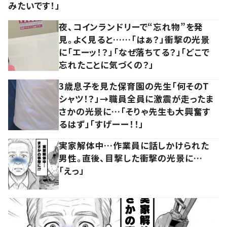
みたいです！」
夜、コインランドリーで“忘れ物”を発
見。よく見ると……「はぁ？」衝撃の光景
に「エーッ！？」「なぜ落ちてる？」「どこで
忘れたことに気づくの？」
3歳息子を見た保育園の先生「何そのT
シャツ！？」→職員全員に激震が走ったま
さかの光景に…「そりゃ先生も大興奮す
るはず」「すげーー！！」
実家解体中…作業員に話しかけられた
男性。直後、目撃した衝撃の光景に…
「えっ」