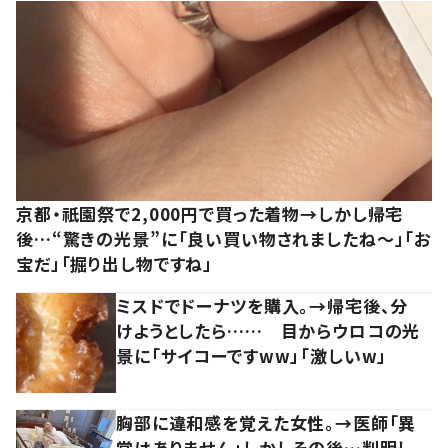
京都・祇園祭で2,000円で買った着物→しかし帰宅
後…“驚きの光景”に「良い買い物されましたね～」「お
宝だ」「掘り出し物ですね」
ミスドでドーナツを購入。→帰宅後、分
けようとしたら…… 目からウロコの光
景に「サイコーですww」「激しいw」
胸部に違和感を覚えた女性。→医師「異
常はありません」しかしその後…判明し