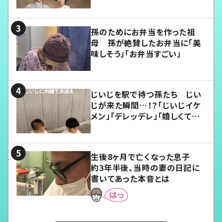
孫のためにお弁当を作った祖
母 孫が絶賛したお弁当に「美
味しそう」「お弁当すごい」
じいじを駅で待つ孫たち じい
じが来た瞬間…！？「じいじイケ
メン」「デレッデレ」「嬉しくて可
愛くてたまらない」「幸せになれ
る」
生後8ヶ月で亡くなった息子
約3年半後、当時の妻の日記に
書いてあった本音とは