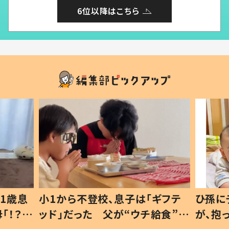
6位以降はこちら
1歳息
小1から不登校、息子は「ギフテ
ひ孫に
「！？」
ッド」だった 父が“ウチ給食”を
が、抱