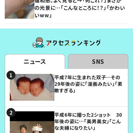
違和感。よく見ると→「何これ？」まさか
の光景に…「こんなところに！？」「かわい
いww」
ニュース
SNS
平成7年に生まれた双子…その
29年後の姿に「漫画みたい」「素
敵すぎる」
平成6年に撮った2ショット 30
年後の姿に…「美男美女」「こん
な夫婦になりたい」