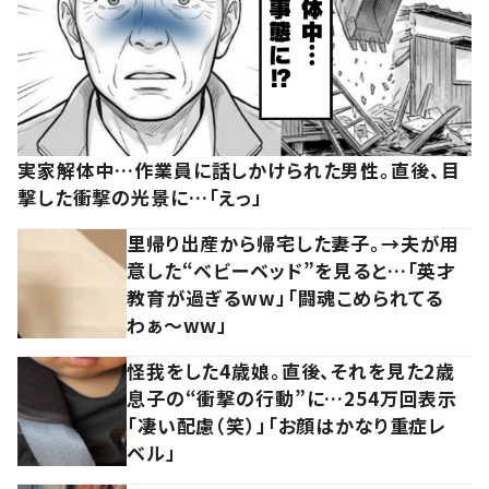
実家解体中…作業員に話しかけられた男性。直後、目
撃した衝撃の光景に…「えっ」
里帰り出産から帰宅した妻子。→夫が用
意した“ベビーベッド”を見ると…「英才
教育が過ぎるww」「闘魂こめられてる
わぁ～ww」
怪我をした4歳娘。直後、それを見た2歳
息子の“衝撃の行動”に…254万回表示
「凄い配慮（笑）」「お顔はかなり重症レ
ベル」