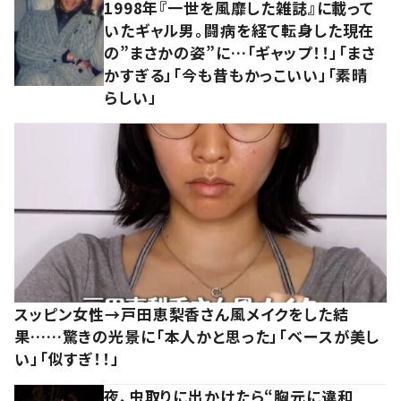
1998年『一世を風靡した雑誌』に載って
いたギャル男。闘病を経て転身した現在
の”まさかの姿”に…「ギャップ！！」「まさ
かすぎる」「今も昔もかっこいい」「素晴
らしい」
スッピン女性→戸田恵梨香さん風メイクをした結
果……驚きの光景に「本人かと思った」「ベースが美し
い」「似すぎ！！」
夜、虫取りに出かけたら“胸元に違和