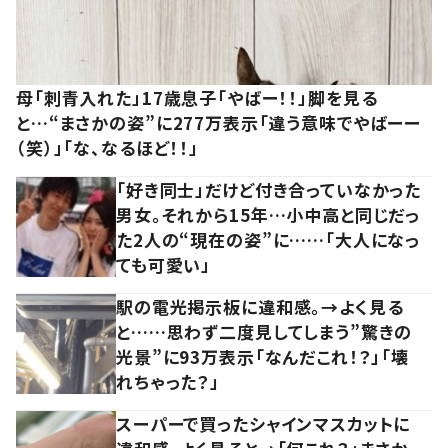
母「刺青入れた」17歳息子「やばー！！」脚を見る
と…“まさかの姿”に277万表示「違う意味でやばーー
（笑）」「な、なるほど！！」
「好き同士」だけど付き合っていなかった
男女。それから15年…小中高と同じだっ
た2人の“現在の姿”に……「大人になっ
ても可愛い」
駅の電光掲示板に違和感。→よく見る
と……思わず二度見してしまう”驚きの
光景”に93万表示「なんだこれ！？」「壊
れちゃった？」
スーパーで買ったシャインマスカットに