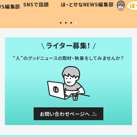
に「可愛
作り続ける理由とは #令和の親
「涙が
SNSで話題
ほ・とせなNEWS編集部
WS編集部
#令和の子
い」
ライター募集！
“人”のグッドニュースの取材・執筆をしてみませんか？
お問い合わせページへ