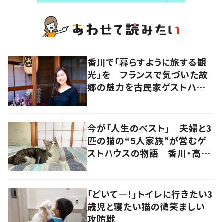
香川で「暮らすように旅する観
光」を フランスで気づいた故
郷の魅力を古民家ゲストハウス
に
今が「人生のベスト」 夫婦と3
匹の猫の“5人家族”が営むゲ
ストハウスの物語 香川・高松
市
「どいて―！」トイレに行きたい3
歳児と寝たい猫の微笑ましい
攻防戦