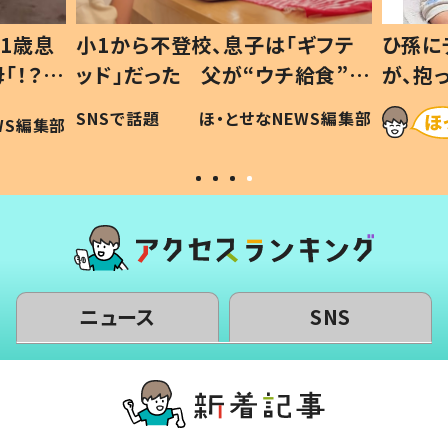
1歳息
小1から不登校、息子は「ギフテ
ひ孫に
「！？」
ッド」だった 父が“ウチ給食”を
が、抱
に「可愛
作り続ける理由とは #令和の親
「涙が
SNSで話題
ほ・とせなNEWS編集部
WS編集部
#令和の子
い」
ニュース
SNS