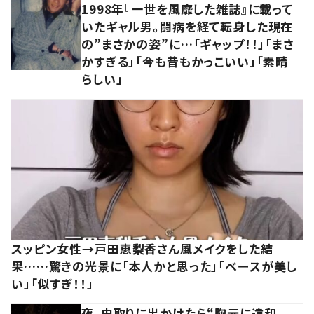
1998年『一世を風靡した雑誌』に載って
いたギャル男。闘病を経て転身した現在
の”まさかの姿”に…「ギャップ！！」「まさ
かすぎる」「今も昔もかっこいい」「素晴
らしい」
スッピン女性→戸田恵梨香さん風メイクをした結
果……驚きの光景に「本人かと思った」「ベースが美し
い」「似すぎ！！」
夜、虫取りに出かけたら“胸元に違和