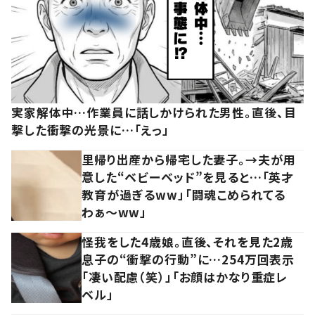
実家解体中…作業員に話しかけられた男性。直後、目
撃した衝撃の光景に…「えっ」
里帰り出産から帰宅した妻子。→夫が用
意した“ベビーベッド”を見ると…「英才
教育が過ぎるww」「闘魂こめられてる
わぁ～ww」
怪我をした4歳娘。直後、それを見た2歳
息子の“衝撃の行動”に…254万回表示
「凄い配慮（笑）」「お顔はかなり重症レ
ベル」