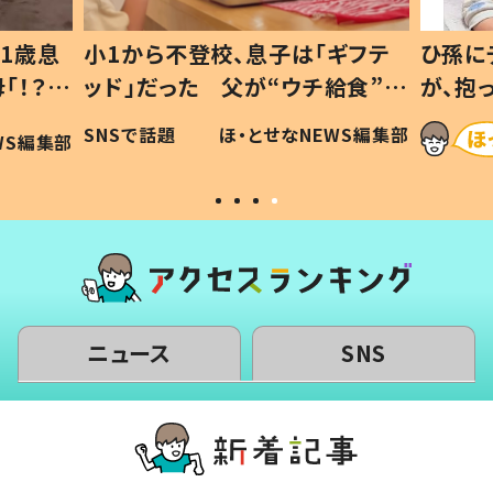
1歳息
小1から不登校、息子は「ギフテ
ひ孫に
「！？」
ッド」だった 父が“ウチ給食”を
が、抱
に「可愛
作り続ける理由とは #令和の親
「涙が
SNSで話題
ほ・とせなNEWS編集部
WS編集部
#令和の子
い」
ニュース
SNS