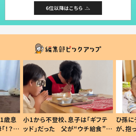
6位以降はこちら
1歳息
小1から不登校、息子は「ギフテ
ひ孫に
「！？」
ッド」だった 父が“ウチ給食”を
が、抱