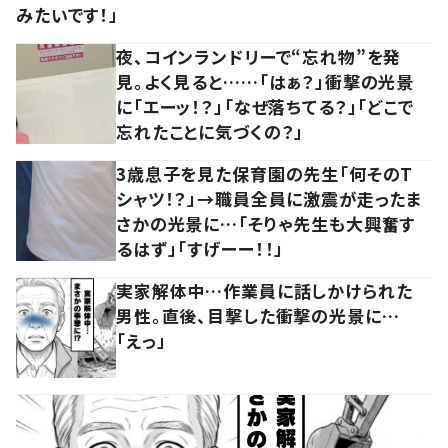
みたいです！」
夜、コインランドリーで“忘れ物”を発
見。よく見ると……「はぁ？」衝撃の光景
に「エーッ！？」「なぜ落ちてる？」「どこで
忘れたことに気づくの？」
3歳息子を見た保育園の先生「何そのT
シャツ！？」→職員全員に激震が走ったま
さかの光景に…「そりゃ先生も大興奮す
るはず」「すげーー！！」
実家解体中…作業員に話しかけられた
男性。直後、目撃した衝撃の光景に…
「えっ」