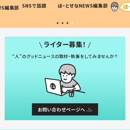
に「可愛
作り続ける理由とは #令和の親
「涙が
SNSで話題
ほ・とせなNEWS編集部
WS編集部
#令和の子
い」
ライター募集！
“人”のグッドニュースの取材・執筆をしてみませんか？
お問い合わせページへ