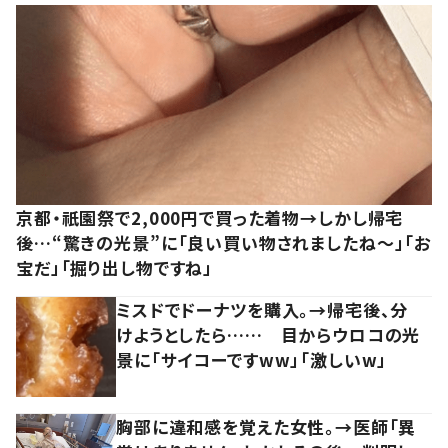
京都・祇園祭で2,000円で買った着物→しかし帰宅
後…“驚きの光景”に「良い買い物されましたね～」「お
宝だ」「掘り出し物ですね」
ミスドでドーナツを購入。→帰宅後、分
けようとしたら…… 目からウロコの光
景に「サイコーですww」「激しいw」
胸部に違和感を覚えた女性。→医師「異