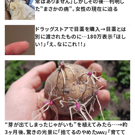
常はありません」しかしその後…判明し
た”まさかの病”。女性の現在に迫る
ドラッグストアで目薬を購入→目薬とは
別に渡されたものに…180万表示「ほし
い！」「え、なにこれ！！」
“芽が出てしまったじゃがいも”を植えてみたら…→約
3ヶ月後、驚きの光景に「捨てるのやめたｗｗ」「育てて