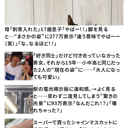
母「刺青入れた」17歳息子「やばー！！」脚を見る
と…“まさかの姿”に277万表示「違う意味でやばーー
（笑）」「な、なるほど！！」
「好き同士」だけど付き合っていなかった
男女。それから15年…小中高と同じだっ
た2人の“現在の姿”に……「大人になっ
ても可愛い」
駅の電光掲示板に違和感。→よく見る
と……思わず二度見してしまう”驚きの
光景”に93万表示「なんだこれ！？」「壊
れちゃった？」
スーパーで買ったシャインマスカットに