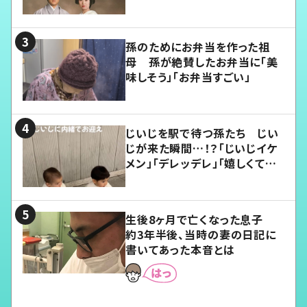
孫のためにお弁当を作った祖
母 孫が絶賛したお弁当に「美
味しそう」「お弁当すごい」
じいじを駅で待つ孫たち じい
じが来た瞬間…！？「じいじイケ
メン」「デレッデレ」「嬉しくて可
愛くてたまらない」「幸せになれ
る」
生後8ヶ月で亡くなった息子
約3年半後、当時の妻の日記に
書いてあった本音とは