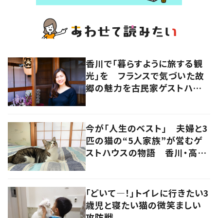
香川で「暮らすように旅する観
光」を フランスで気づいた故
郷の魅力を古民家ゲストハウス
に
今が「人生のベスト」 夫婦と3
匹の猫の“5人家族”が営むゲ
ストハウスの物語 香川・高松
市
「どいて―！」トイレに行きたい3
歳児と寝たい猫の微笑ましい
攻防戦