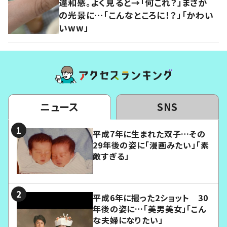
違和感。よく見ると→「何これ？」まさか
の光景に…「こんなところに！？」「かわい
いww」
ニュース
SNS
平成7年に生まれた双子…その
29年後の姿に「漫画みたい」「素
敵すぎる」
平成6年に撮った2ショット 30
年後の姿に…「美男美女」「こん
な夫婦になりたい」