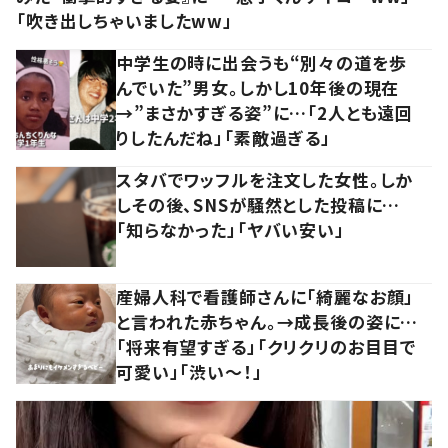
「吹き出しちゃいましたww」
中学生の時に出会うも“別々の道を歩
んでいた”男女。しかし10年後の現在
→”まさかすぎる姿”に…「2人とも遠回
りしたんだね」「素敵過ぎる」
スタバでワッフルを注文した女性。しか
しその後、SNSが騒然とした投稿に…
「知らなかった」「ヤバい安い」
産婦人科で看護師さんに「綺麗なお顔」
と言われた赤ちゃん。→成長後の姿に…
「将来有望すぎる」「クリクリのお目目で
可愛い」「渋い～！」