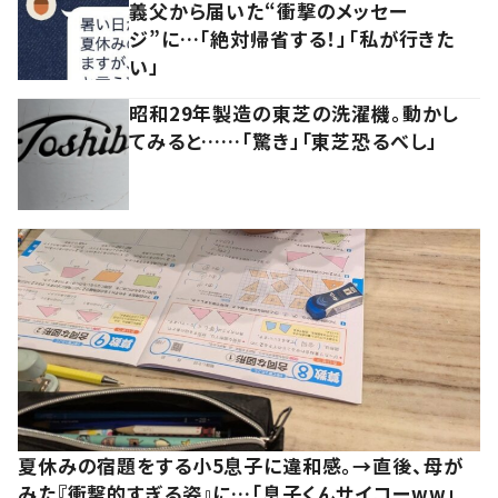
義父から届いた“衝撃のメッセー
ジ”に…「絶対帰省する！」「私が行きた
い」
昭和29年製造の東芝の洗濯機。動かし
てみると……「驚き」「東芝恐るべし」
夏休みの宿題をする小5息子に違和感。→直後、母が
みた『衝撃的すぎる姿』に…「息子くんサイコーww」