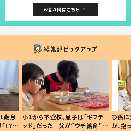
6位以降はこちら
1歳息
小1から不登校、息子は「ギフテ
ひ孫に
「！？」
ッド」だった 父が“ウチ給食”を
が、抱