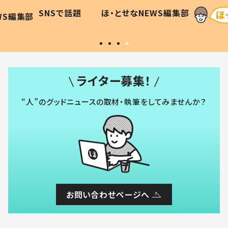
に「可愛
作り続ける理由とは #令和の親
「涙が
SNSで話題
ほ・とせなNEWS編集部
WS編集部
#令和の子
い」
ライター募集！
“人”のグッドニュースの取材・執筆をしてみませんか？
お問い合わせページへ