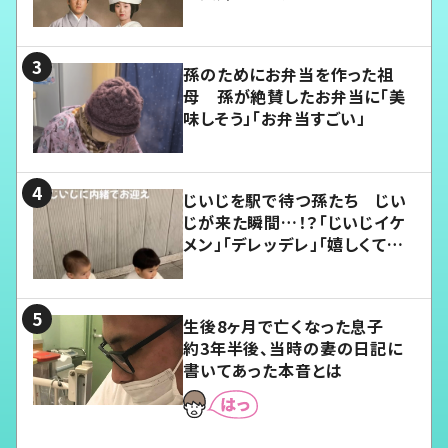
孫のためにお弁当を作った祖
母 孫が絶賛したお弁当に「美
味しそう」「お弁当すごい」
じいじを駅で待つ孫たち じい
じが来た瞬間…！？「じいじイケ
メン」「デレッデレ」「嬉しくて可
愛くてたまらない」「幸せになれ
る」
生後8ヶ月で亡くなった息子
約3年半後、当時の妻の日記に
書いてあった本音とは