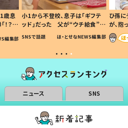
1歳息
小1から不登校、息子は「ギフテ
ひ孫に
「！？」
ッド」だった 父が“ウチ給食”を
が、抱
に「可愛
作り続ける理由とは #令和の親
「涙が
SNSで話題
ほ・とせなNEWS編集部
WS編集部
#令和の子
い」
ニュース
SNS