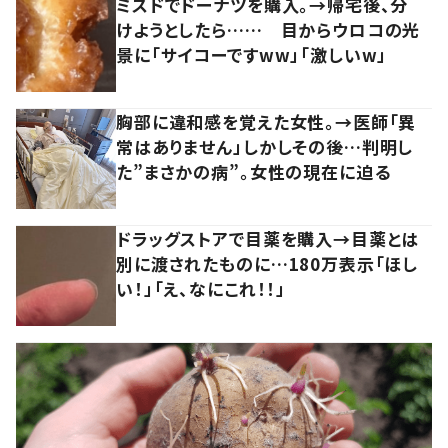
ミスドでドーナツを購入。→帰宅後、分
けようとしたら…… 目からウロコの光
景に「サイコーですww」「激しいw」
胸部に違和感を覚えた女性。→医師「異
常はありません」しかしその後…判明し
た”まさかの病”。女性の現在に迫る
ドラッグストアで目薬を購入→目薬とは
別に渡されたものに…180万表示「ほし
い！」「え、なにこれ！！」