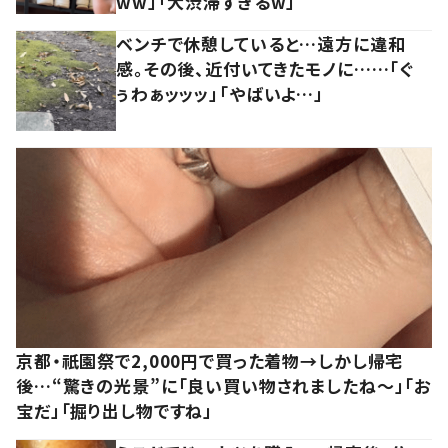
ww」「大渋滞すぎるw」
ベンチで休憩していると…遠方に違和
感。その後、近付いてきたモノに……「ぐ
ぅわぁッッッ」「やばいよ…」
京都・祇園祭で2,000円で買った着物→しかし帰宅
後…“驚きの光景”に「良い買い物されましたね～」「お
宝だ」「掘り出し物ですね」