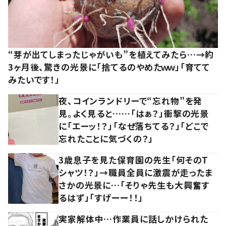
“芽が出てしまったじゃがいも”を植えてみたら…→約
3ヶ月後、驚きの光景に「捨てるのやめたｗｗ」「育てて
みたいです！」
夜、コインランドリーで“忘れ物”を発
見。よく見ると……「はぁ？」衝撃の光景
に「エーッ！？」「なぜ落ちてる？」「どこで
忘れたことに気づくの？」
3歳息子を見た保育園の先生「何そのT
シャツ！？」→職員全員に激震が走ったま
さかの光景に…「そりゃ先生も大興奮す
るはず」「すげーー！！」
実家解体中…作業員に話しかけられた