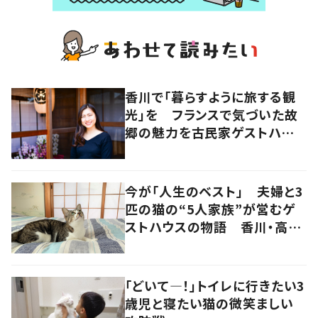
香川で「暮らすように旅する観
光」を フランスで気づいた故
郷の魅力を古民家ゲストハウス
に
今が「人生のベスト」 夫婦と3
匹の猫の“5人家族”が営むゲ
ストハウスの物語 香川・高松
市
「どいて―！」トイレに行きたい3
歳児と寝たい猫の微笑ましい