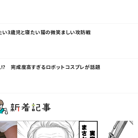
きたい3歳児と寝たい猫の微笑ましい攻防戦
!? 完成度高すぎるロボットコスプレが話題