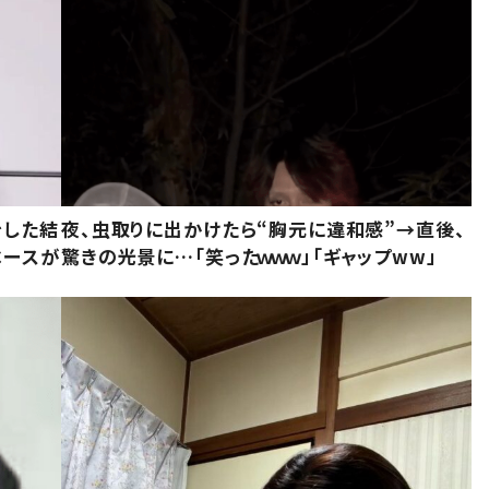
をした結
夜、虫取りに出かけたら“胸元に違和感”→直後、
ベースが
驚きの光景に…「笑ったｗｗｗ」「ギャップww」