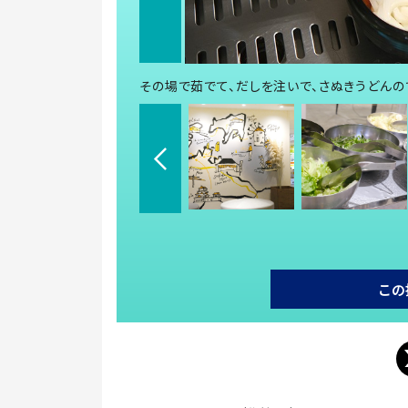
その場で茹でて、だしを注いで、さぬきうどんの
この