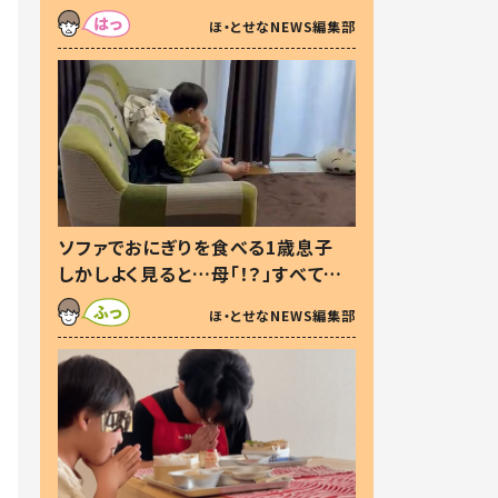
た本音とは
ほ・とせなNEWS編集部
ソファでおにぎりを食べる1歳息子
しかしよく見ると…母「！？」すべてを
察した母の投稿に「可愛いから許
ほ・とせなNEWS編集部
す！」「現行犯〜」