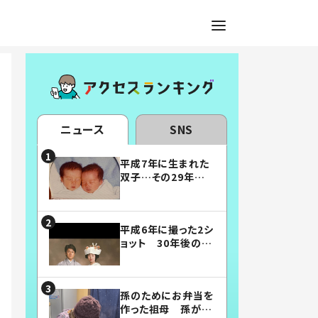
ニュース
SNS
平成7年に生まれた
双子…その29年後
の姿に「漫画みたい」
「素敵すぎる」
平成6年に撮った2シ
ョット 30年後の姿
に…「美男美女」「こ
んな夫婦になりた
い」
孫のためにお弁当を
作った祖母 孫が絶