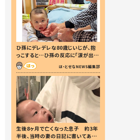
ひ孫にデレデレな80歳じいじが、抱
っこすると…ひ孫の反応に「涙が出ま
した」「可愛くて仕方ない」
ほ・とせなNEWS編集部
生後8ヶ月で亡くなった息子 約3年
半後、当時の妻の日記に書いてあっ