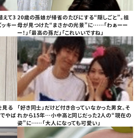
植えて3
20歳の孫娘が帰省のたびにする“隠しごと”。祖
ズッキー
母が見つけた“まさかの光景”に……「わぁーー
ー！」「最高の孫だ」「これいいですね」
を見る
「好き同士」だけど付き合っていなかった男女。そ
味でやば
れから15年…小中高と同じだった2人の“現在の
姿”に……「大人になっても可愛い」