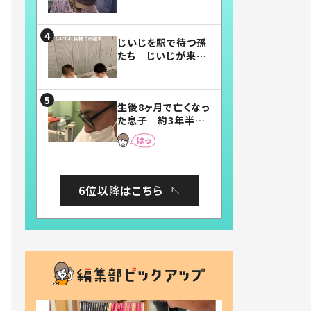
賛したお弁当に「美
味しそう」「お弁当す
ごい」
じいじを駅で待つ孫
たち じいじが来た
瞬間…！？「じいじイ
ケメン」「デレッデレ」
「嬉しくて可愛くてた
生後8ヶ月で亡くなっ
まらない」「幸せにな
た息子 約3年半
れる」
後、当時の妻の日記
に書いてあった本音
とは
6位以降はこちら