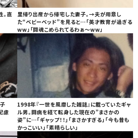
性。直
里帰り出産から帰宅した妻子。→夫が用意し
た“ベビーベッド”を見ると…「英才教育が過ぎる
ww」「闘魂こめられてるわぁ～ww」
息子
1998年『一世を風靡した雑誌』に載っていたギャ
配慮
ル男。闘病を経て転身した現在の”まさかの
姿”に…「ギャップ！！」「まさかすぎる」「今も昔も
かっこいい」「素晴らしい」