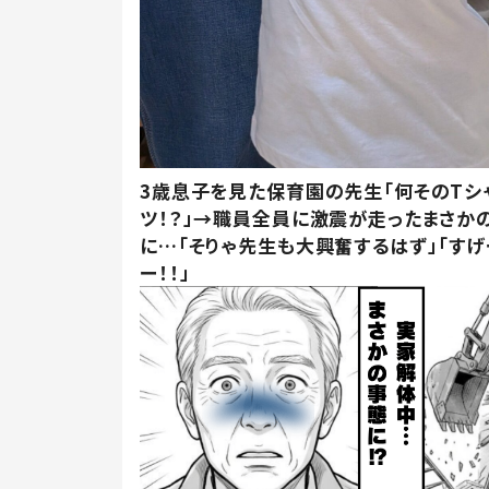
3歳息子を見た保育園の先生「何そのTシ
ツ！？」→職員全員に激震が走ったまさか
に…「そりゃ先生も大興奮するはず」「すげ
ー！！」