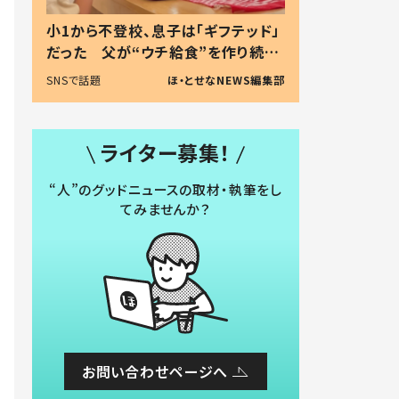
小1から不登校、息子は「ギフテッド」
だった 父が“ウチ給食”を作り続け
る理由とは #令和の親 #令和の子
SNSで話題
ほ・とせなNEWS編集部
ライター募集！
“人”のグッドニュースの取材・執筆をし
てみませんか？
お問い合わせページへ