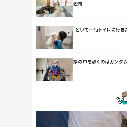
松市
「どいて―！」トイレに行
家の中を歩くのはガンダム