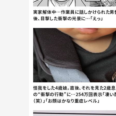
実家解体中…作業員に話しかけられた男
後、目撃した衝撃の光景に…「えっ」
怪我をした4歳娘。直後、それを見た2歳
の“衝撃の行動”に…254万回表示「凄い
（笑）」「お顔はかなり重症レベル」