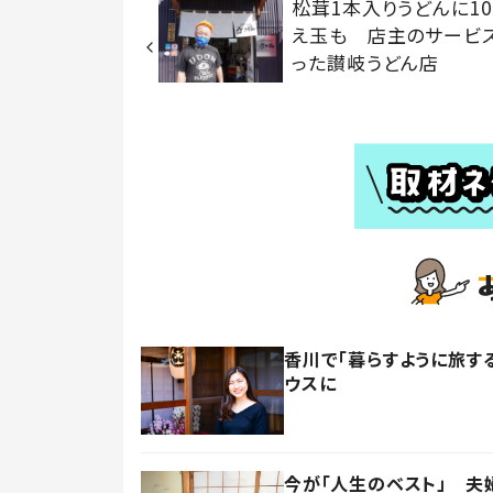
松茸1本入りうどんに10
え玉も 店主のサービ
った讃岐うどん店
香川で「暮らすように旅す
ウスに
今が「人生のベスト」 夫