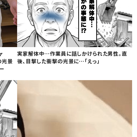
ャ
実家解体中…作業員に話しかけられた男性。直
の光景
後、目撃した衝撃の光景に…「えっ」
ー