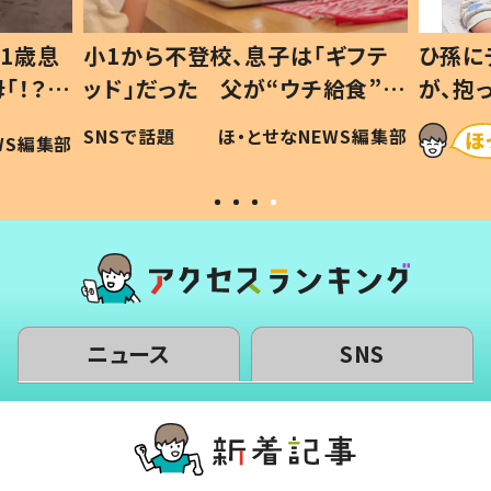
1歳息
小1から不登校、息子は「ギフテ
ひ孫に
「！？」
ッド」だった 父が“ウチ給食”を
が、抱
に「可愛
作り続ける理由とは #令和の親
「涙が
SNSで話題
ほ・とせなNEWS編集部
WS編集部
#令和の子
い」
ニュース
SNS