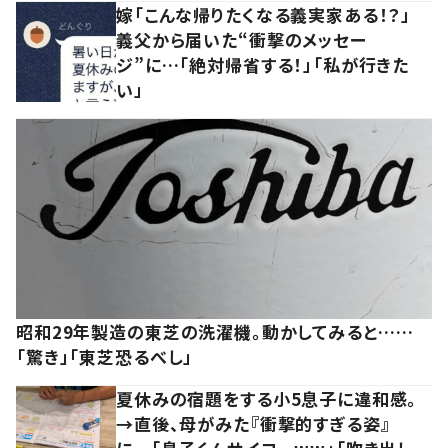
嫁「こんな帰りたくなる義実家ある！？」
義父から届いた“衝撃のメッセー
ジ”に…「絶対帰省する！」「私が行きた
い」
昭和29年製造の東芝の洗濯機。動かしてみると……
「驚き」「東芝恐るべし」
夏休みの宿題をする小5息子に違和感。
→直後、母がみた『衝撃的すぎる姿』