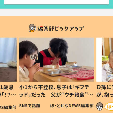
1歳息
小1から不登校、息子は「ギフテ
ひ孫に
「！？」
ッド」だった 父が“ウチ給食”を
が、抱
に「可愛
作り続ける理由とは #令和の親
「涙が
SNSで話題
ほ・とせなNEWS編集部
WS編集部
#令和の子
い」