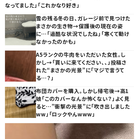
なってました」「これかなり好き」
雪の残る冬の日、ガレージ前で見つけた
まさかの生き物→保護後の現在の姿
に…「過酷な状況でしたね」「寒くて動け
なかったのかも」
A5ランクの牛肉をいただいた女性。し
かし→「貰いに来てください、、」投稿さ
れた“まさかの光景”に「マジで言うて
る…？」
布団カバーを購入。しかし帰宅後→高1
娘「このカバーなんか怖くない？」よく見
ると…”衝撃の光景”に「吹き出しました
ww」「ロックやんwww」