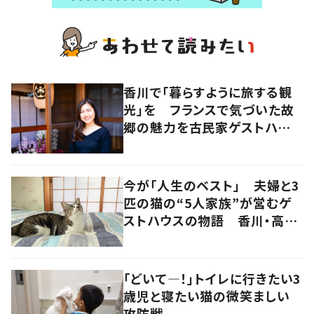
香川で「暮らすように旅する観
光」を フランスで気づいた故
郷の魅力を古民家ゲストハウス
に
今が「人生のベスト」 夫婦と3
匹の猫の“5人家族”が営むゲ
ストハウスの物語 香川・高松
市
「どいて―！」トイレに行きたい3
歳児と寝たい猫の微笑ましい
攻防戦