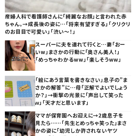
産婦人科で看護師さんに「綺麗なお顔」と言われた赤
ちゃん。→成長後の姿に…「将来有望すぎる」「クリクリ
のお目目で可愛い」「渋い～！」
スーパーに夫を連れて行くと…妻「おー
いw」まさかの行動に「奥さん美人！」
「めっちゃわかるww」「楽しそうww」
「絵にあう言葉を書きなさい」息子の”ま
さかの解答”に…母「正解でよいでしょう
か？」→衝撃の光景に「声出して笑った
ｗ」「天才だと思います」
ママが保育園へお迎えに→2歳息子を
見たら……「先生とめっちゃ笑った」まさ
かの姿に「幼児しか許されないヤツ