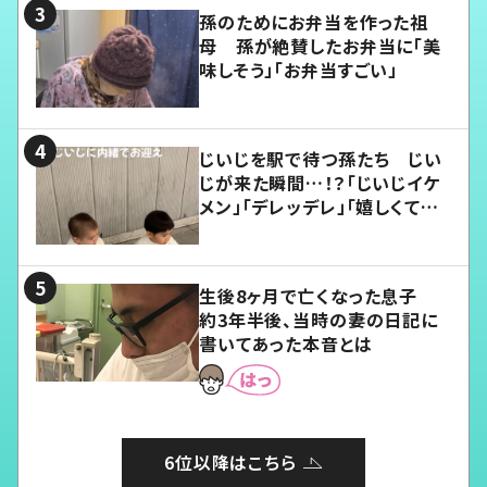
孫のためにお弁当を作った祖
母 孫が絶賛したお弁当に「美
味しそう」「お弁当すごい」
じいじを駅で待つ孫たち じい
じが来た瞬間…！？「じいじイケ
メン」「デレッデレ」「嬉しくて可
愛くてたまらない」「幸せになれ
る」
生後8ヶ月で亡くなった息子
約3年半後、当時の妻の日記に
書いてあった本音とは
6位以降はこちら