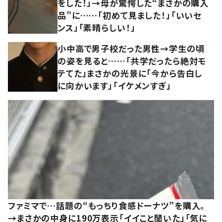
をした！」→母が驚愕した“まさかの購入
品”に……「初めて見ました！」「いいセ
ンス」「素晴らしい！」
小中高で男子校だった男性→学生の頃
の姿を見ると……「共学だったら絶対モ
テてた」まさかの光景に「今から告白し
に向かいます」「イケメンすぎ」
ファミマで…話題の“もっちり食感ドーナツ”を購入。
→まさかの中身に190万表示「イイこと聞いた」「気に