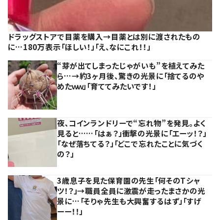
ドラッグストアで目薬を購入→目薬とは別に渡されたもの
に…180万表示「ほしい！」「え、なにこれ！！」
“芽が出てしまったじゃがいも”を植えてみた
ら…→約3ヶ月後、驚きの光景に「捨てるのや
めたｗｗ」「育ててみたいです！」
夜、コインランドリーで“忘れ物”を発見。よく
見ると……「はぁ？」衝撃の光景に「エーッ！？」
「なぜ落ちてる？」「どこで忘れたことに気づく
の？」
3歳息子を見た保育園の先生「何そのTシャ
ツ！？」→職員全員に激震が走ったまさかの光
景に…「そりゃ先生も大興奮するはず」「すげ
ーー！！」