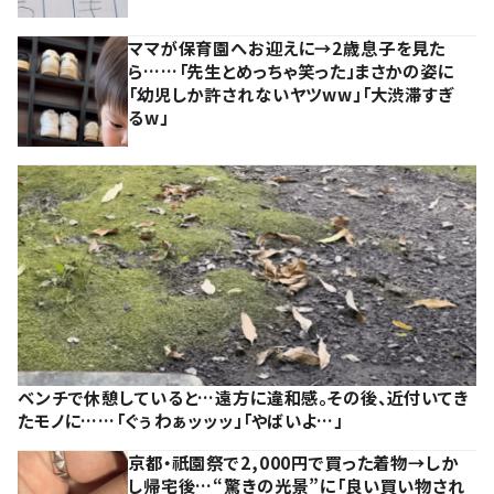
ママが保育園へお迎えに→2歳息子を見た
ら……「先生とめっちゃ笑った」まさかの姿に
「幼児しか許されないヤツww」「大渋滞すぎ
るw」
ベンチで休憩していると…遠方に違和感。その後、近付いてき
たモノに……「ぐぅわぁッッッ」「やばいよ…」
京都・祇園祭で2,000円で買った着物→しか
し帰宅後…“驚きの光景”に「良い買い物され