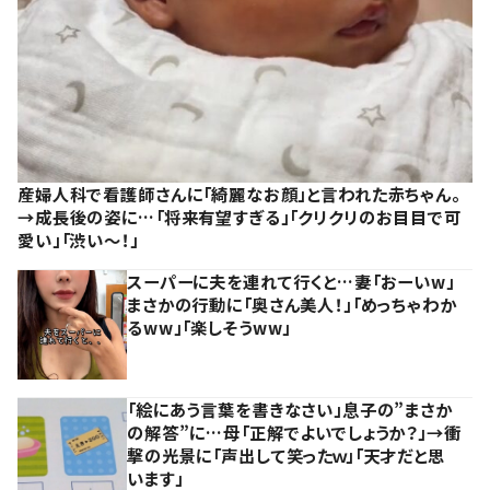
産婦人科で看護師さんに「綺麗なお顔」と言われた赤ちゃん。
→成長後の姿に…「将来有望すぎる」「クリクリのお目目で可
愛い」「渋い～！」
スーパーに夫を連れて行くと…妻「おーいw」
まさかの行動に「奥さん美人！」「めっちゃわか
るww」「楽しそうww」
「絵にあう言葉を書きなさい」息子の”まさか
の解答”に…母「正解でよいでしょうか？」→衝
撃の光景に「声出して笑ったｗ」「天才だと思
います」