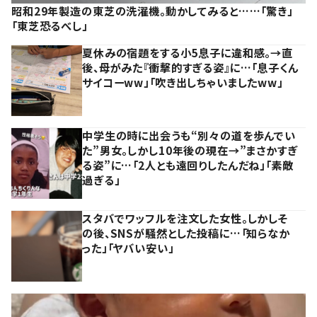
昭和29年製造の東芝の洗濯機。動かしてみると……「驚き」
「東芝恐るべし」
夏休みの宿題をする小5息子に違和感。→直
後、母がみた『衝撃的すぎる姿』に…「息子くん
サイコーww」「吹き出しちゃいましたww」
中学生の時に出会うも“別々の道を歩んでい
た”男女。しかし10年後の現在→”まさかすぎ
る姿”に…「2人とも遠回りしたんだね」「素敵
過ぎる」
スタバでワッフルを注文した女性。しかしそ
の後、SNSが騒然とした投稿に…「知らなか
った」「ヤバい安い」