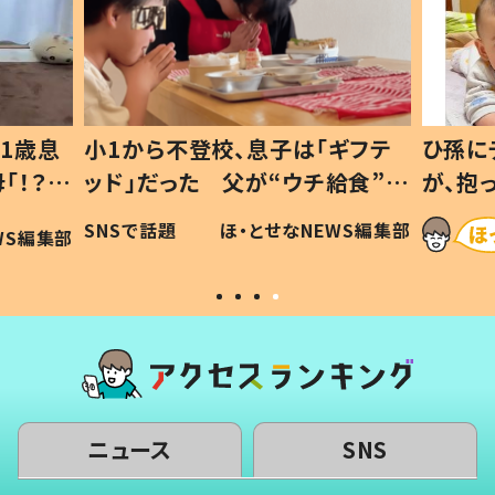
ギフテ
ひ孫にデレデレな80歳じいじ
給食”を
が、抱っこすると…ひ孫の反応に
和の親
「涙が出ました」「可愛くて仕方な
WS編集部
ほ・とせなNEWS編集部
い」
ニュース
SNS