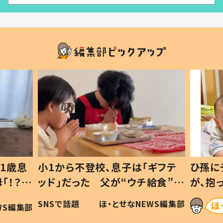
ギフテ
ひ孫にデレデレな80歳じいじ
給食”を
が、抱っこすると…ひ孫の反応に
和の親
「涙が出ました」「可愛くて仕方な
WS編集部
ほ・とせなNEWS編集部
い」