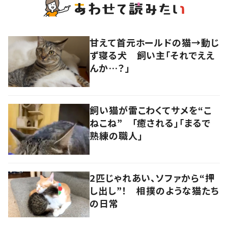
甘えて首元ホールドの猫→動じ
ず寝る犬 飼い主「それでええ
んか…？」
飼い猫が雷こわくてサメを“こ
ねこね” 「癒される」「まるで
熟練の職人」
2匹じゃれあい、ソファから“押
し出し”！ 相撲のような猫たち
の日常