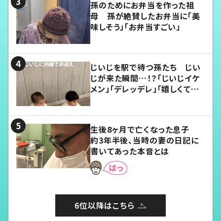
孫のためにお弁当を作った祖
母 孫が絶賛したお弁当に「美
味しそう」「お弁当すごい」
じいじを駅で待つ孫たち じい
じが来た瞬間…！？「じいじイケ
メン」「デレッデレ」「嬉しくて可
愛くてたまらない」「幸せになれ
る」
生後8ヶ月で亡くなった息子
約3年半後、当時の妻の日記に
書いてあった本音とは
6位以降はこちら