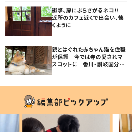
衝撃、扉にぶらさがるネコ!!
近所のカフェ近くで出会い、懐
くように
親とはぐれた赤ちゃん猫を住職
が保護 今では寺の愛されマ
スコットに 香川・讃岐国分寺
の“寺猫”ムーンちゃん